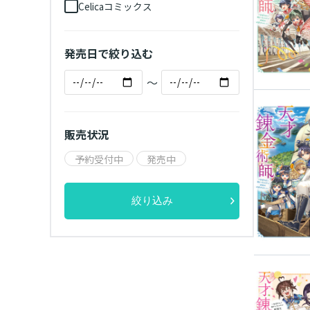
Celicaコミックス
発売日で絞り込む
～
販売状況
予約受付中
発売中
絞り込み