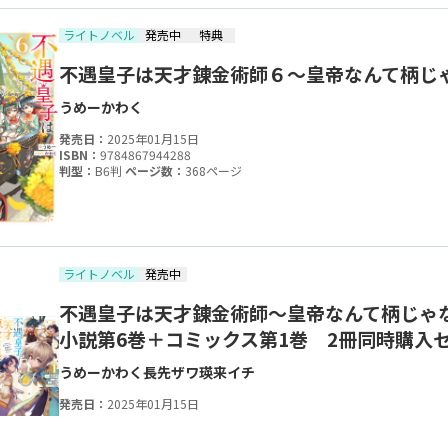
ライトノベル
発売中
特典
不遇皇子は天才錬金術師６～皇帝なんて柄じ
うめー
かわく
発売日：
2025年01月15日
ISBN：
9784867944288
判型：
B6判
ページ数：
368ページ
ライトノベル
発売中
不遇皇子は天才錬金術師～皇帝なんて柄じゃ
小説第6巻＋コミックス第1巻 2冊同時購入
うめー
かわく
長先ザワ
瑛来イチ
発売日：
2025年01月15日