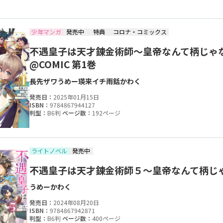
少年マンガ
発売中
特典
コロナ・コミックス
不遇皇子は天才錬金術師～皇帝なんて柄じゃ
@COMIC 第1巻
長先ザワ
うめー
瑛来イチ
雨銛
かわく
発売日：
2025年01月15日
ISBN：
9784867944127
判型：
B6判
ページ数：
192ページ
ライトノベル
発売中
不遇皇子は天才錬金術師５～皇帝なんて柄じ
うめー
かわく
発売日：
2024年08月20日
ISBN：
9784867942871
判型：
B6判
ページ数：
400ページ