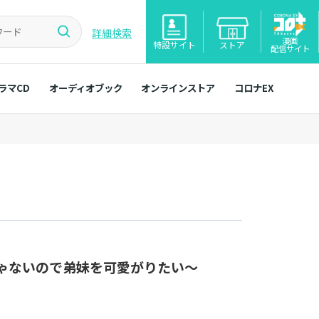
詳細検索
漫画
特設サイト
ストア
配信サイト
ラマCD
オーディオブック
オンラインストア
コロナEX
じゃないので弟妹を可愛がりたい～