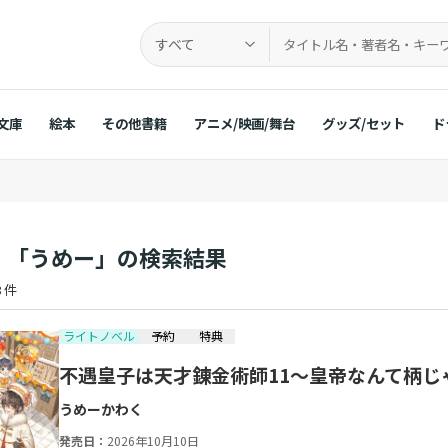
すべて
文庫
絵本
その他書籍
アニメ/映画/舞台
グッズ/セット
ド
：「うめー」の検索結果
 件
ライトノベル
予約
特典
不遇皇子は天才錬金術師11～皇帝なんて柄
うめー
かわく
発売日：
2026年10月10日