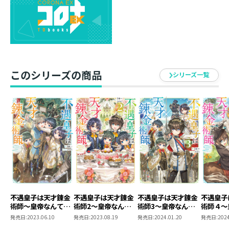
彼らが入学する時のため、錬金術科の地位向上を改めて
決意していた。
錬金術科がただの問題児ではなく、学園に寄与できると
わからせる実績が欲しいと、
まずは人手を揃えるため不登校の先輩確保へ乗り出
す！
このシリーズの商品
シリーズ一覧
マイペース過ぎたり、頑固だったり、曲者ばかりだ
が……
上級生に嫌がらせをしていたアクラー校生も驚きの方法
で華麗に撃退し信頼を得ていく。
皆に小雷ランプの製造方法を伝授し作成させ、学園中を
照らして、存在感を強めていくのであった。
偉大なるマイペース兄上が可愛い弟妹のため錬金術の未
来を切り拓く、
ほのぼのブラザーズファンタジー第８弾！
不遇皇子は天才錬金
不遇皇子は天才錬金
不遇皇子は天才錬金
不遇皇子
術師～皇帝なんて柄
術師2～皇帝なんて
術師3～皇帝なんて
術師４～
うめー
じゃないので弟妹を
柄じゃないので弟妹
柄じゃないので弟妹
柄じゃな
発売日:
2023.06.10
発売日:
2023.08.19
発売日:
2024.01.20
発売日:
2024
可愛がりたい～
を可愛がりたい～
を可愛がりたい～
を可愛が
八巻目にしてやらかしました！