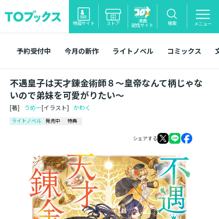
漫画
特設サイト
ストア
検索
メニュー
配信サイト
予約受付中
今月の新作
ライトノベル
コミックス
不遇皇子は天才錬金術師８～皇帝なんて柄じゃな
いので弟妹を可愛がりたい～
[著]
うめー
[イラスト]
かわく
ライトノベル
発売中
特典
シェアする