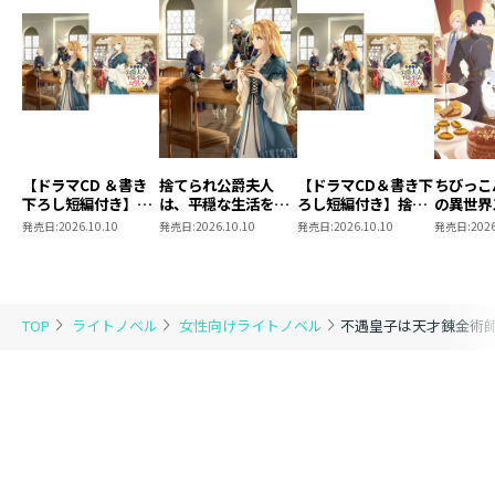
【ドラマCD ＆書き
捨てられ公爵夫人
【ドラマCD＆書き下
ちびっこ
下ろし短編付き】捨
は、平穏な生活をお
ろし短編付き】捨て
の異世界
てられ公爵夫人は、
望みのようです5
られ公爵夫人は、平
命～パパ
発売日:
2026.10.10
発売日:
2026.10.10
発売日:
2026.10.10
発売日:
2026
平穏な生活をお望み
穏な生活をお望みの
と愉快な
のようです5【著：
ようです5
しい毎日
カレヤタミエ 直筆
す！～
サイン本】
TOP
ライトノベル
女性向けライトノベル
不遇皇子は天才錬金術