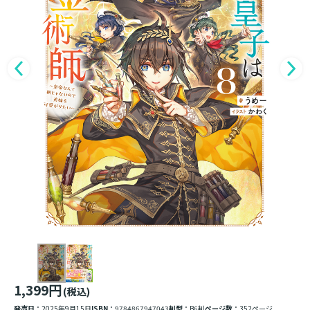
1,399円
(税込)
発売日：
2025年9月15日
ISBN：
9784867947043
判型：
B6判
ページ数：
352ページ