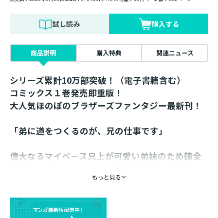
試し読み
購入する
商品説明
購入特典
関連ニュース
シリーズ累計10万部突破！（電子書籍含む）
コミックス１巻発売即重版！
大人気ほのぼのブラザーズファンタジー最新刊！
「弟に道をつくるのが、兄の仕事です」
偉大なるマイペース兄上が可愛い弟妹のため錬金
術の未来を切り拓く、
もっと見る
ほのぼのブラザーズファンタジー第８弾！
不遇皇子アーシャは留学で離れ離れの弟妹に手紙を書き
ながら、