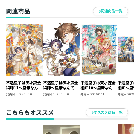
読者に影響はないですが、言い訳はあとがきにて。
関連商品
集中しすぎて逆に視野が狭くなった結果です。
関連商品一覧
予定を立てることは大事だけれど、途中で冷静にひと息
入れるのも大事でした。
不遇皇子は天才錬金
不遇皇子は天才錬金
不遇皇子は天才錬金
不遇皇子
術師11～皇帝なんて
術師～皇帝なんて柄
術師10～皇帝なんて
術師～皇
柄じゃないので弟妹
じゃないので弟妹を
柄じゃないので弟妹
じゃない
発売日:
2026.10.10
発売日:
2026.10.10
発売日:
2026.07.10
発売日:
2026
を可愛がりたい～
可愛がりたい～
を可愛がりたい～
可愛がり
@COMIC 第4巻
作小説第
ックス第
こちらもオススメ
オススメ商品一覧
時購入セ
SS付き