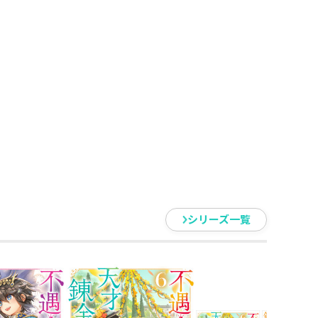
らしていける保証もないので、策
うえ、兵数を絞りバラバラの軍を
に手を回してくる。
のともしない、
策があって？
ため戦場へ！
！
なボディに黒がアクセントの十年選
シリーズ一覧
のバックにしまっていたため、大き
んでした。