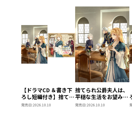
【ドラマCD ＆書き下
捨てられ公爵夫人は、
ろし短編付き】捨てら
平穏な生活をお望みの
れ公爵夫人は、平穏な
ようです5
発売日:
2026.10.10
発売日:
2026.10.10
生活をお望みのようで
す5【著：カレヤタミ
エ 直筆サイン本】