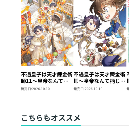
不遇皇子は天才錬金術
不遇皇子は天才錬金術
師11～皇帝なんて柄
師～皇帝なんて柄じゃ
じゃないので弟妹を可
ないので弟妹を可愛が
発売日:
2026.10.10
発売日:
2026.10.10
愛がりたい～
りたい～@COMIC 第4
巻
こちらもオススメ