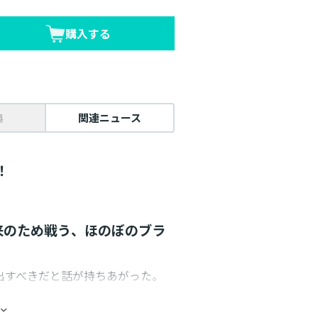
購入する
典
関連ニュース
！
来のため戦う、ほのぼのブラ
出すべきだと話が持ちあがった。
に立たたされ、排除されそうなの
。