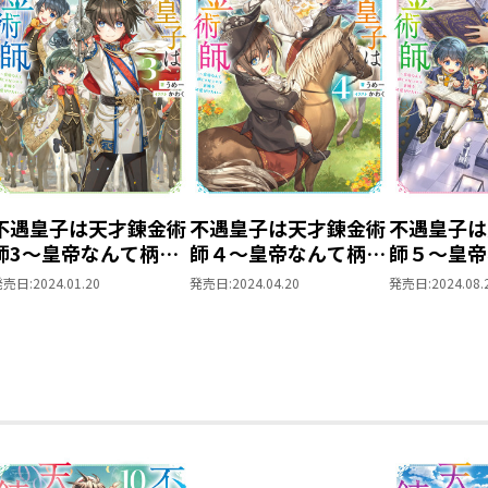
不遇皇子は天才錬金術
不遇皇子は天才錬金術
不遇皇子は
師3～皇帝なんて柄じ
師４～皇帝なんて柄じ
師５～皇帝
ゃないので弟妹を可愛
ゃないので弟妹を可愛
ゃないので
発売日:
2024.01.20
発売日:
2024.04.20
発売日:
2024.08.
がりたい～
がりたい～
がりたい～