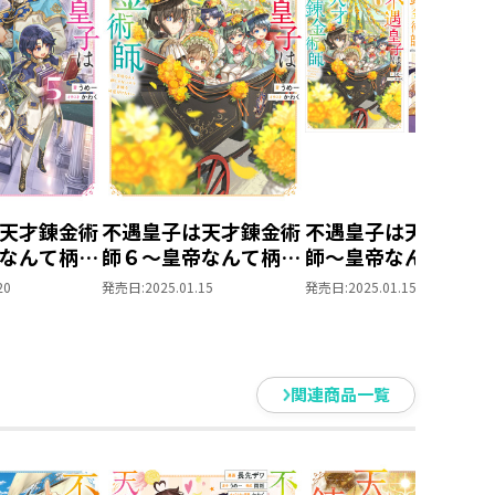
天才錬金術
不遇皇子は天才錬金術
不遇皇子は天才錬金
なんて柄じ
師６～皇帝なんて柄じ
師～皇帝なんて柄じ
弟妹を可愛
ゃないので弟妹を可愛
ないので弟妹を可愛
20
発売日:
2025.01.15
発売日:
2025.01.15
がりたい～
りたい～ 原作小説
6巻＋コミックス第1
巻 2冊同時購入セ
ト【特典SS付き】
関連商品一覧