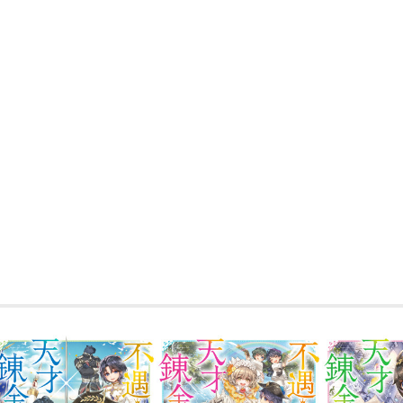
当の彼は、今の立場では弟達と楽しく暮
略にはまるフリで実績を作ることに！
敵は、不出来な将軍を現場指揮官にした
当てがい、
アーシャが戻ってこられないよう徹底的
だが、天才錬金術師にはそんなことをも
軍をまとめあげ、国際問題を解決する秘
偉大なるマイペース兄上が弟との未来の
ほのぼのブラザーズファンタジー第３弾
うめー
今執筆に使っているパソコンは、真っ赤
手。大敵は停電ですが、ノート型で専用
な地震で本が雪崩を起こしても壊れませ