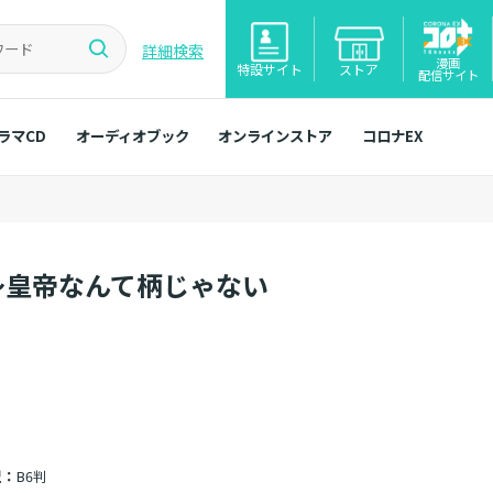
詳細検索
漫画
特設サイト
ストア
配信サイト
ラマCD
オーディオブック
オンラインストア
コロナEX
～皇帝なんて柄じゃない
型：
B6判