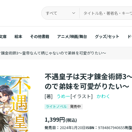
すべて
文庫
絵本
その他書籍
アニメ/映画/舞台
グッズ/セット
ド
才錬金術師3～皇帝なんて柄じゃないので弟妹を可愛がりたい～
不遇皇子は天才錬金術師3
ので弟妹を可愛がりたい～
[著]
うめー
[イラスト]
かわく
ライトノベル
発売中
1,399円
(税込)
発売日：
2024年1月20日
ISBN：
9784867940655
判