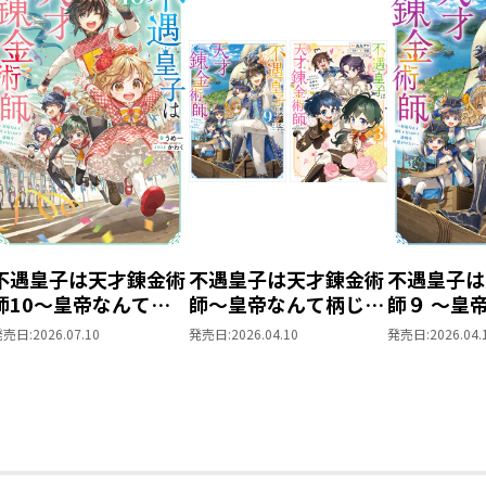
不遇皇子は天才錬金術
不遇皇子は天才錬金術
不遇皇子は
師10～皇帝なんて柄
師～皇帝なんて柄じゃ
師９ ～皇
じゃないので弟妹を可
ないので弟妹を可愛が
じゃないの
発売日:
2026.07.10
発売日:
2026.04.10
発売日:
2026.04.
愛がりたい～
りたい～ 原作小説第
愛がりたい
9巻＋コミックス第3
巻 2冊同時購入セッ
ト【特典SS付き】