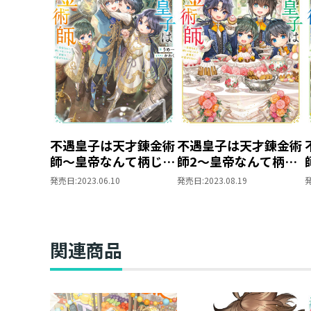
不遇皇子は天才錬金術
不遇皇子は天才錬金術
師～皇帝なんて柄じゃ
師2～皇帝なんて柄じ
ないので弟妹を可愛が
ゃないので弟妹を可愛
発売日:
2023.06.10
発売日:
2023.08.19
りたい～
がりたい～
関連商品