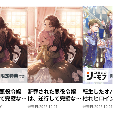
悪役令嬢
断罪された悪役令嬢
転生したオバサンは
て完璧な悪
は、逆行して完璧な悪
枯れヒロイン目指し
11【シー
女を目指す11
仕事に生きます！
01
発売日:
2026.10.01
発売日:
2026.10.01
き下ろし
4【シーモア限定書
下ろしSS付き】