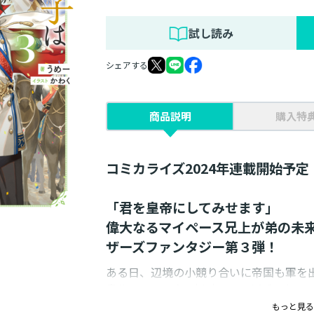
試し読み
シェアする
商品説明
購入特
コミカライズ2024年連載開始予定
「君を皇帝にしてみせます」
偉大なるマイペース兄上が弟の未
ザーズファンタジー第３弾！
ある日、辺境の小競り合いに帝国も軍を
貴族にとって全く旨味はない派兵の矢面
は──公爵達にとって邪魔者なアーシャ
もっと見る