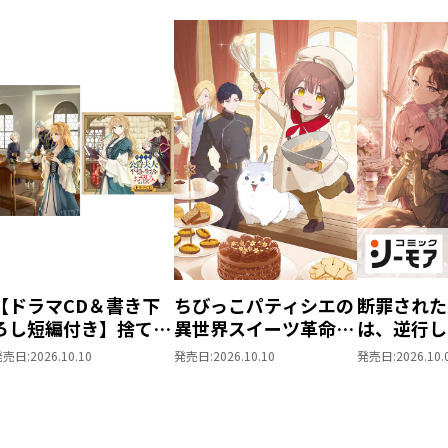
【ドラマCD＆書き下
ちびっこパティシエの
断罪された
ろし短編付き】捨てら
異世界スイーツ革命～
は、逆行し
れ公爵夫人は、平穏な
パパともふもふと愉快
女を目指す
発売日:
2026.10.10
発売日:
2026.10.10
発売日:
2026.10.
生活をお望みのようで
な仲間と美味しい毎日
モア限定書
す5
を過ごします！～
SS付き】