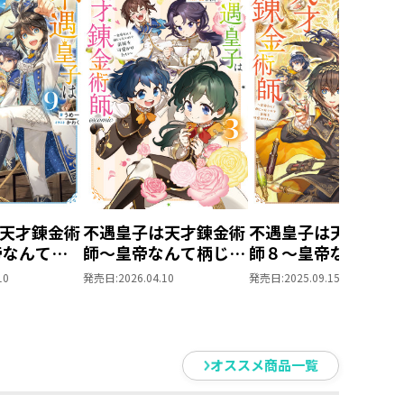
天才錬金術
不遇皇子は天才錬金術
不遇皇子は天才錬金
帝なんて柄
師～皇帝なんて柄じゃ
師８～皇帝なんて柄
で弟妹を可
ないので弟妹を可愛が
ゃないので弟妹を可
10
発売日:
2026.04.10
発売日:
2025.09.15
～
りたい～@COMIC 第3
がりたい～
巻
オススメ商品一覧