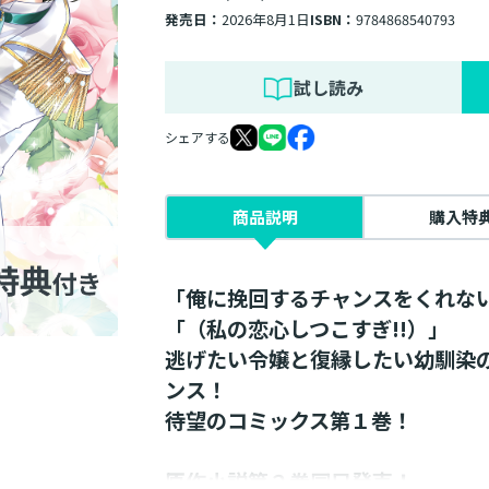
発売日：
2026年8月1日
ISBN：
9784868540793
試し読み
シェアする
商品説明
購入特
「俺に挽回するチャンスをくれな
「（私の恋心しつこすぎ!!）」
逃げたい令嬢と復縁したい幼馴染
ンス！
待望のコミックス第１巻！
原作小説第２巻同日発売！