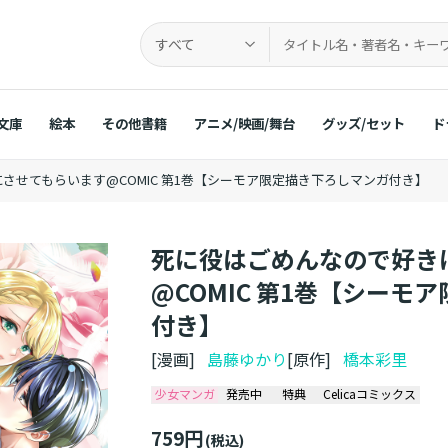
すべて
文庫
絵本
その他書籍
アニメ/映画/舞台
グッズ/セット
ド
させてもらいます@COMIC 第1巻【シーモア限定描き下ろしマンガ付き】
死に役はごめんなので好き
@COMIC 第1巻【シーモ
付き】
[漫画]
島藤ゆかり
[原作]
橋本彩里
少女マンガ
発売中
特典
Celicaコミックス
759円
(税込)