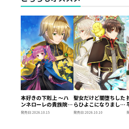
本好きの下剋上 ～ハ
聖女だけど闇堕ちした
ンネローレの貴族院五
らひよこになりまし
年生～ 「恋してみた
た！@COMIC 第4巻
発売日:
2026.10.15
発売日:
2026.10.10
いお姫様 2」