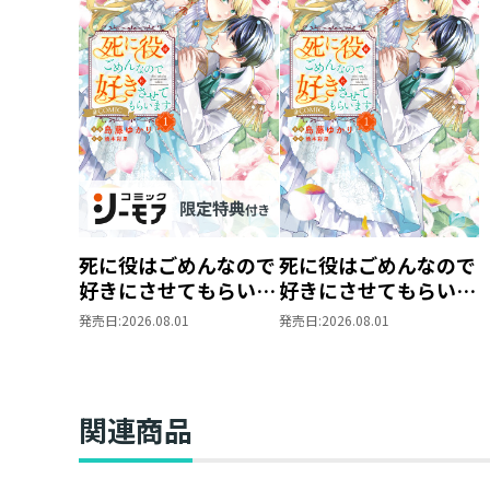
死に役はごめんなので
死に役はごめんなので
好きにさせてもらいま
好きにさせてもらいま
す@COMIC 第1巻【シ
す@COMIC 第1巻
発売日:
2026.08.01
発売日:
2026.08.01
ーモア限定描き下ろし
マンガ付き】
関連商品