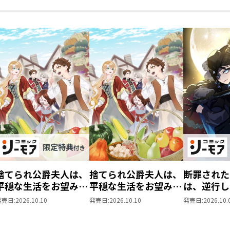
捨てられ公爵夫人は、
捨てられ公爵夫人は、
断罪された
平穏な生活をお望みの
平穏な生活をお望みの
は、逆行し
ようです@COMIC 第3
ようです@COMIC 第3
女を目指す
発売日:
2026.10.10
発売日:
2026.10.10
発売日:
2026.10.
巻【シーモア限定描き
巻
第9巻【シ
下ろしマンガ付き】
描き下ろし