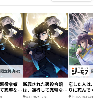
悪役令嬢
断罪された悪役令嬢
恋した人は、妹の代
て完璧な悪
は、逆行して完璧な悪
りに死んでくれと言
@COMIC
女を目指す@COMIC
た。―妹と結婚した
01
発売日:
2026.10.01
発売日:
2026.10.01
ーモア限定
第9巻
思い相手がなぜ今さ
マンガ付
私のもとに？と思っ