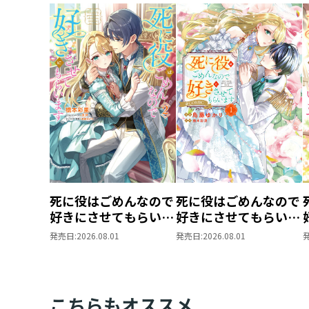
死に役はごめんなので
死に役はごめんなので
好きにさせてもらいま
好きにさせてもらいま
す2
す@COMIC 第1巻
発売日:
2026.08.01
発売日:
2026.08.01
こちらもオススメ