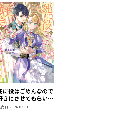
死に役はごめんなので
好きにさせてもらいま
す
発売日:
2026.04.01