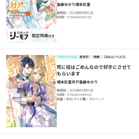
島藤ゆかり
橋本彩里
発売日：
2026年08月01日
ISBN：
9784868540793
ライトノベル
発売中
特典
Celicaノベルス
死に役はごめんなので好きにさせて
もらいます
橋本彩里
月戸
島藤ゆかり
発売日：
2026年04月01日
ISBN：
9784867949535
判型：
B6判
ページ数：
352ページ