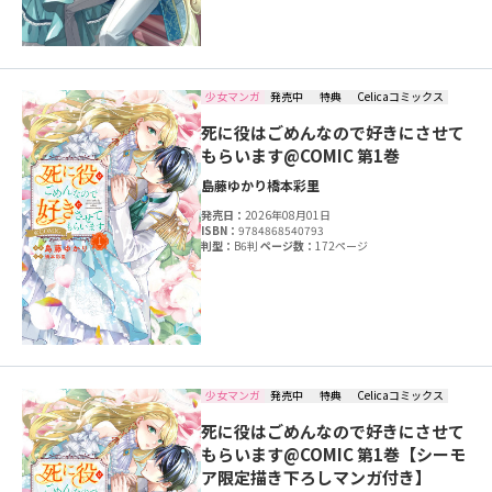
少女マンガ
発売中
特典
Celicaコミックス
死に役はごめんなので好きにさせて
もらいます@COMIC 第1巻
島藤ゆかり
橋本彩里
発売日：
2026年08月01日
ISBN：
9784868540793
判型：
B6判
ページ数：
172ページ
少女マンガ
発売中
特典
Celicaコミックス
死に役はごめんなので好きにさせて
もらいます@COMIC 第1巻【シーモ
ア限定描き下ろしマンガ付き】