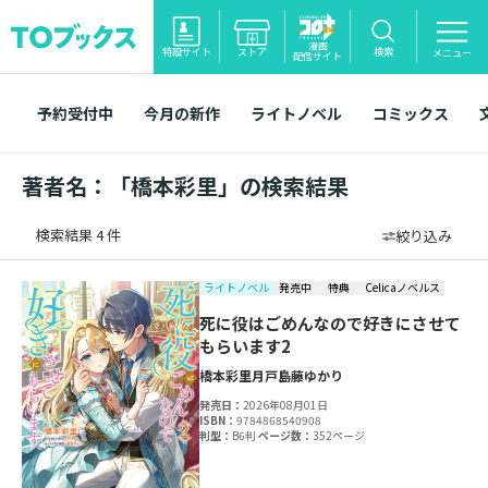
漫画
特設サイト
ストア
検索
メニュー
配信サイト
予約受付中
今月の新作
ライトノベル
コミックス
著者名：「橋本彩里」の検索結果
検索結果 4 件
絞り込み
ライトノベル
発売中
特典
Celicaノベルス
死に役はごめんなので好きにさせて
もらいます2
橋本彩里
月戸
島藤ゆかり
発売日：
2026年08月01日
ISBN：
9784868540908
判型：
B6判
ページ数：
352ページ