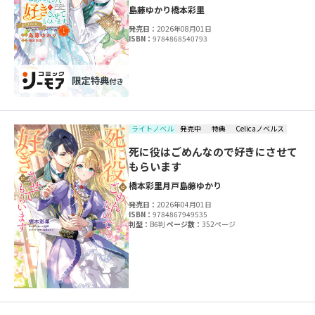
島藤ゆかり
橋本彩里
発売日：
2026年08月01日
ISBN：
9784868540793
ライトノベル
発売中
特典
Celicaノベルス
死に役はごめんなので好きにさせて
もらいます
橋本彩里
月戸
島藤ゆかり
発売日：
2026年04月01日
ISBN：
9784867949535
判型：
B6判
ページ数：
352ページ