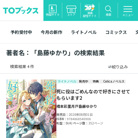
漫画
特設サイト
ストア
検索
メニュー
配信サイト
予約受付中
今月の新作
ライトノベル
コミックス
著者名：「島藤ゆかり」の検索結果
検索結果 4 件
絞り込み
ライトノベル
発売中
特典
Celicaノベルス
死に役はごめんなので好きにさせて
もらいます2
橋本彩里
月戸
島藤ゆかり
発売日：
2026年08月01日
ISBN：
9784868540908
判型：
B6判
ページ数：
352ページ