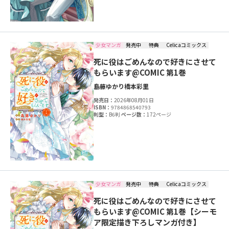
少女マンガ
発売中
特典
Celicaコミックス
死に役はごめんなので好きにさせて
もらいます@COMIC 第1巻
島藤ゆかり
橋本彩里
発売日：
2026年08月01日
ISBN：
9784868540793
判型：
B6判
ページ数：
172ページ
少女マンガ
発売中
特典
Celicaコミックス
死に役はごめんなので好きにさせて
もらいます@COMIC 第1巻【シーモ
ア限定描き下ろしマンガ付き】