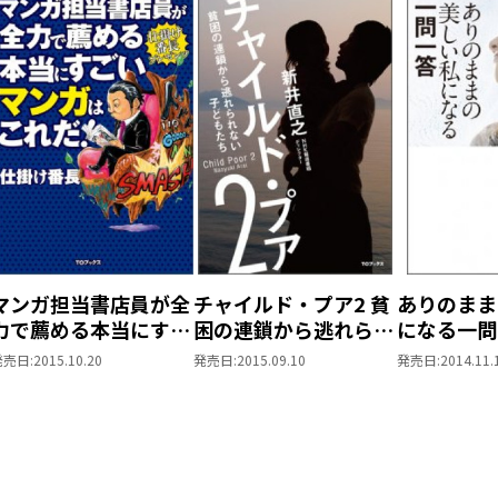
マンガ担当書店員が全
チャイルド・プア2 貧
ありのまま
力で薦める本当にすご
困の連鎖から逃れられ
になる一問
いマンガはこれだ！
ない子どもたち
発売日:
2015.10.20
発売日:
2015.09.10
発売日:
2014.11.