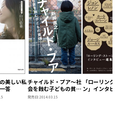
の美しい私
チャイルド・プア～社
「ローリング・スト
一答
会を蝕む子どもの貧困
ン」インタビュー選
～
集 世界を変えた40
15
発売日:
2014.03.15
人の言葉