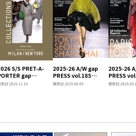
2026 S/S PRET-A-
2025-26 A/W gap
2025-26 A
PORTER gap
PRESS vol.185
PRESS vol
COLLECTIONS
TOKYO / SEOUL /
PARIS / 
発売日:
2025.11.10
発売日:
2025.06.09
発売日:
2025.05.
MILAN / NEW YORK
SHANGHAI
SPECIAL ISSUE