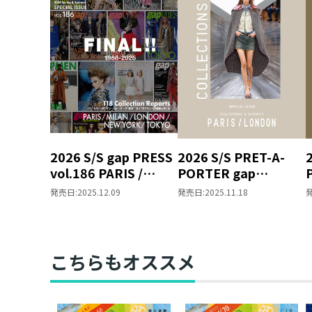
2026 S/S gap PRESS
2026 S/S PRET-A-
vol.186 PARIS /
PORTER gap
MILAN / LONDON /
COLLECTIONS
発売日:
2025.12.09
発売日:
2025.11.18
NEW YORK / TOKYO
PARIS / LONDON
SPECIAL ISSUE
SPECIAL ISSUE
こちらもオススメ