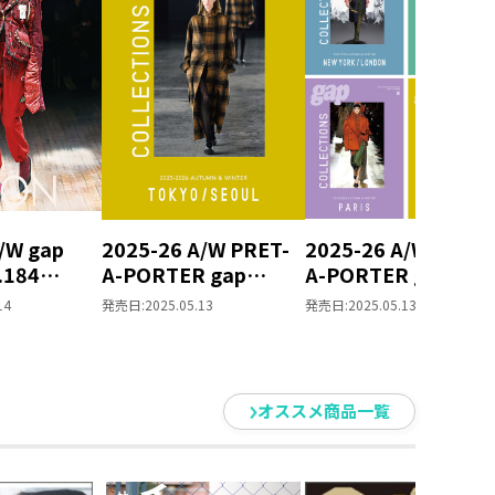
/W gap
2025-26 A/W PRET-
2025-26 A/W PRET-
.184
A-PORTER gap
A-PORTER gap
LONDON
COLLECTIONS
COLLECTIONS 4冊
14
発売日:
2025.05.13
発売日:
2025.05.13
TOKYO / SEOUL
ット
オススメ商品一覧