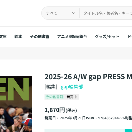
すべて
文庫
絵本
その他書籍
アニメ/映画/舞台
グッズ/セット
ド
2025-26 A/W gap PRESS M
[編集]
gap編集部
その他書籍
発売中
1,870円
(税込)
発売日：
2025年3月21日
ISBN：
9784867944776
判