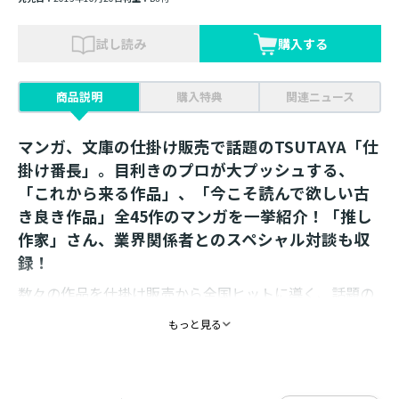
試し読み
購入する
商品説明
購入特典
関連ニュース
マンガ、文庫の仕掛け販売で話題のTSUTAYA「仕
掛け番長」。目利きのプロが大プッシュする、
「これから来る作品」、「今こそ読んで欲しい古
き良き作品」全45作のマンガを一挙紹介！「推し
作家」さん、業界関係者とのスペシャル対談も収
録！
数々の作品を仕掛け販売から全国ヒットに導く、話題の
「仕掛け番長」。月に1000点発売される膨大な作品群の
もっと見る
中から、その目利きフィルターに引っかかった全45作品
を紹介。本当に面白いマンガがここにある！