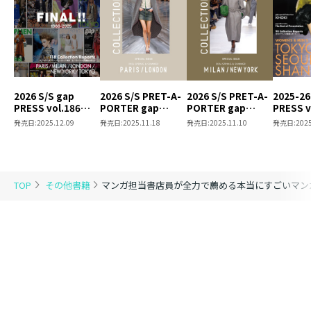
2026 S/S gap
2026 S/S PRET-A-
2026 S/S PRET-A-
2025-26
PRESS vol.186
PORTER gap
PORTER gap
PRESS v
PARIS / MILAN /
COLLECTIONS
COLLECTIONS
TOKYO /
発売日:
2025.12.09
発売日:
2025.11.18
発売日:
2025.11.10
発売日:
2025
LONDON / NEW
PARIS / LONDON
MILAN / NEW YORK
SHANGH
YORK / TOKYO
SPECIAL ISSUE
SPECIAL ISSUE
SPECIAL ISSUE
TOP
その他書籍
マンガ担当書店員が全力で薦める本当にすごいマン