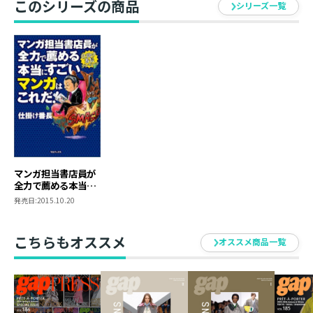
■著者紹介
このシリーズの商品
シリーズ一覧
仕掛け番長（シカケバンチョウ）
2007年よりTSUTAYAにて書店員として勤務。浦賀和宏
『彼女は存在しない』(幻冬舎文庫)など、数多くの作品
を仕掛け販売から全国ヒットに導き「仕掛け番長」と呼
ばれる。コミック1巻目の販売拡大を狙った企画「コミ
ック一巻目サイン本フェア」や、絶版書であった山田正
紀『人喰いの時代』(ハルキ文庫)など、表紙、帯、POP
などをプロデュースし新装販売する復刊文庫などの企画
を手がけ、「日経トレンディ」にて佐藤可士和氏らと共
に、「注目すべき仕掛け人」として紹介されるなど、今
マンガ担当書店員が
注目の企画者。
全力で薦める本当に
すごいマンガはこれ
発売日:
2015.10.20
だ！
こちらもオススメ
オススメ商品一覧