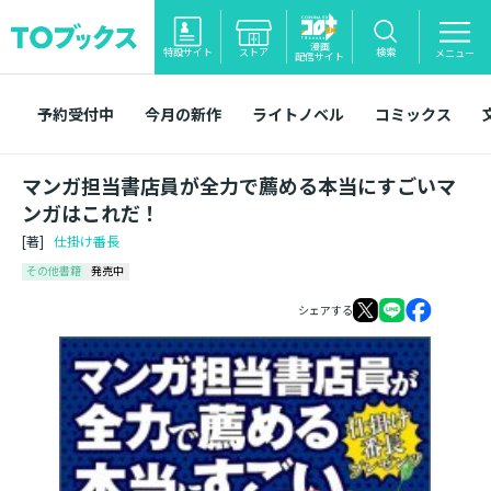
漫画
特設サイト
ストア
検索
メニュー
配信サイト
予約受付中
今月の新作
ライトノベル
コミックス
マンガ担当書店員が全力で薦める本当にすごいマ
ンガはこれだ！
[著]
仕掛け番長
その他書籍
発売中
シェアする