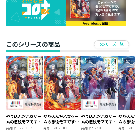
「約束するよ。今度こそ皆で行こう」
リッドは、襲撃事件で家族旅行が延期になり泣きじゃく
る妹を慰めていた。母のリハビリも順調で念願の日も近
い。
なんとしても実現させると、人脈を駆使して隣国の最強
指揮官を口説き、第二騎士団強化を急ぐ。
このシリーズの商品
シリーズ一覧
そんななか、襲撃事件の処理をどうするか話し合うべく
狐人族部族長嫡男と会談することに。だが──相手はバ
ルディアを乗っ取るつもりで？
犯行について白を切るだけでなく、バルディアが獣人族
を奴隷として搾取していると挑発してきたのだ。圧倒的
な力で第二騎士団員が瞬殺されるばかりか、メルが誘拐
されてしまって……？
「調子に乗るな、僕が相手してやるよ」
“型破りな腹黒神童”が怒りの刀を抜く、ハートフル家族
再創造計画第９弾！
やり込んだ乙女ゲー
やり込んだ乙女ゲー
やり込んだ乙女ゲー
やり込ん
ムの悪役モブです
ムの悪役モブです
ムの悪役モブです
ムの悪役
が、断罪は嫌なので
が、断罪は嫌なので
が、断罪は嫌なので
が、断罪
発売日:
2022.10.03
発売日:
2022.10.08
発売日:
2023.01.05
発売日:
2023
真っ当に生きます
真っ当に生きます
真っ当に生きます
真っ当に
MIZUNA