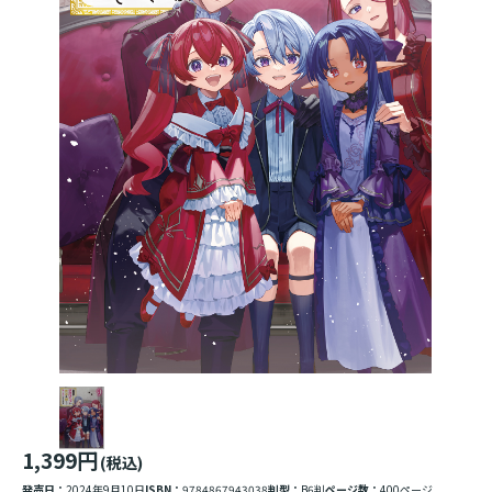
1,399円
(税込)
発売日：
2024年9月10日
ISBN：
9784867943038
判型：
B6判
ページ数：
400ページ