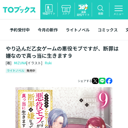
漫画
特設サイト
ストア
検索
メニュー
配信サイト
予約受付中
今月の新作
ライトノベル
コミックス
やり込んだ乙女ゲームの悪役モブですが、断罪は
嫌なので真っ当に生きます９
[著]
MIZUNA
[イラスト]
Ruki
ライトノベル
発売中
シェアする