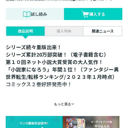
試し読み
購入する
商品説明
購入特典
関連ニュース
シリーズ続々重版出来！
シリーズ累計20万部突破！（電子書籍含む）
第１０回ネット小説大賞受賞の大人気作！
「小説家になろう」年間１位！（ファンタジー異
世界転生/転移ランキング/２０２３年１月時点）
コミックス２巻好評発売中！
「悪役一家、崩壊の危機？」
もっと見る
“型破りな腹黒神童”が家族のため怒りの刀を抜
く、ハートフル家族再創造計画第９弾！
書き下ろし番外編収録！