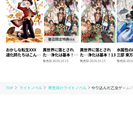
おかしな転生XXX
異世界に落とされ
異世界に落とされ
水属性の
道化師たちはこんが
た…浄化は基本！
た…浄化は基本！13
三部 東
りと
13【ピッコマ限定
発売日:
2026.10.15
発売日:
2026.10.15
発売日:
2026
SS付き】
TOP
ライトノベル
男性向けライトノベル
やり込んだ乙女ゲーム