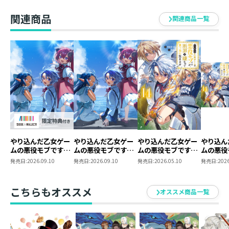
【BOOK☆WALKER
2【BOOK☆WALKER
私はロボットになりたい、と執筆作業をしている時によ
限定書き下ろしSS＆
限定書き下ろしSS＆
関連商品
関連商品一覧
電子書籍限定SS付
電子書籍限定SS付
く思うことがあります。だって、ロボットなら集中力が
き】
き】
切れることに悩むことはありません。腰痛、肩こり、眼
精疲労、腱鞘炎、むくみ、その他諸々からも解放されま
す。何はともあれ、健康第一で今後も執筆頑張ります。
どうか、皆様もお体を壊さぬようご自愛くださいませ。
やり込んだ乙女ゲー
やり込んだ乙女ゲー
やり込んだ乙女ゲー
やり込ん
ムの悪役モブです
ムの悪役モブです
ムの悪役モブです
ムの悪役
が、断罪は嫌なので
が、断罪は嫌なので
が、断罪は嫌なので
が、断罪
発売日:
2026.09.10
発売日:
2026.09.10
発売日:
2026.05.10
発売日:
2026
真っ当に生きます
真っ当に生きます15
真っ当に生きます14
真っ当
15【BOOK☆WALKER
原作小説
限定書き下ろしSS付
ミックス
こちらもオススメ
オススメ商品一覧
き】
同時購入
典SS付