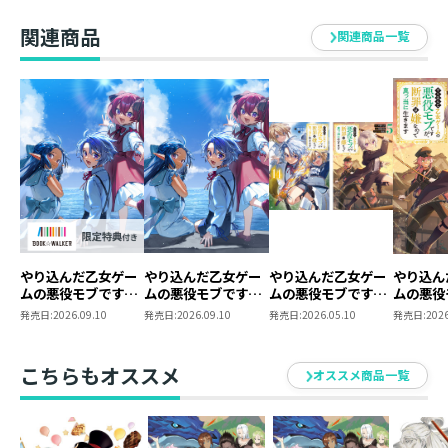
【BOOK☆WALKER
2【BOOK☆WALKER
ねます。愛する家族と未来に起こりえる断罪回避のた
限定書き下ろしSS＆
限定書き下ろしSS＆
関連商品
関連商品一覧
め、七転び八起きで奮闘するリッド君の活躍にご期待く
電子書籍限定SS付
電子書籍限定SS付
き】
き】
ださい。そして、14巻はコミックス5巻と同時発売です。
ぜひ、ノベルとコミックスをご一緒にお楽しみくださ
い！
やり込んだ乙女ゲー
やり込んだ乙女ゲー
やり込んだ乙女ゲー
やり込ん
ムの悪役モブです
ムの悪役モブです
ムの悪役モブです
ムの悪役
が、断罪は嫌なので
が、断罪は嫌なので
が、断罪は嫌なので
が、断罪
発売日:
2026.09.10
発売日:
2026.09.10
発売日:
2026.05.10
発売日:
2026
真っ当に生きます
真っ当に生きます15
真っ当に生きます
真っ当に
15【BOOK☆WALKER
原作小説第14巻＋コ
@COMI
限定書き下ろしSS付
ミックス第5巻 2冊
こちらもオススメ
オススメ商品一覧
き】
同時購入セット【特
典SS付き】