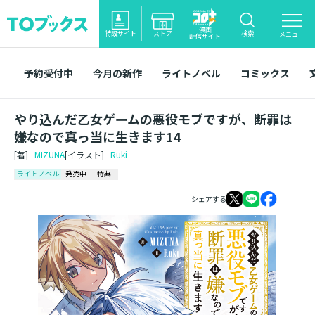
漫画
特設サイト
ストア
検索
メニュー
配信サイト
予約受付中
今月の新作
ライトノベル
コミックス
やり込んだ乙女ゲームの悪役モブですが、断罪は
嫌なので真っ当に生きます14
[著]
MIZUNA
[イラスト]
Ruki
ライトノベル
発売中
特典
シェアする