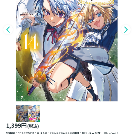
1,399円
(税込)
発売日：
2026年5月10日
ISBN：
9784867949955
判型：
B6判
ページ数：
384ページ