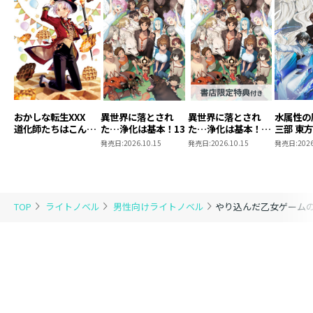
おかしな転生XXX
異世界に落とされ
異世界に落とされ
水属性の
道化師たちはこんが
た…浄化は基本！13
た…浄化は基本！
三部 東
りと
13【ピッコマ限定
発売日:
2026.10.15
発売日:
2026.10.15
発売日:
2026
SS付き】
TOP
ライトノベル
男性向けライトノベル
やり込んだ乙女ゲームの