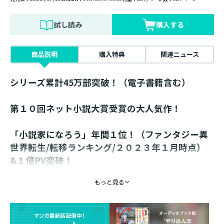
試し読み
購入する
商品説明
購入特典
関連ニュース
シリーズ累計45万部突破！（電子書籍含む）
第１０回ネット小説大賞受賞の大人気作！
「小説家になろう」年間１位！（ファンタジー異
世界転生/転移ランキング/２０２３年１月時点）
&１億PV突破！
もっと見る
コミックス５巻同日発売！
書き下ろし番外編収録！
未来の断罪回避と母の治療、そして領地の発展のため、