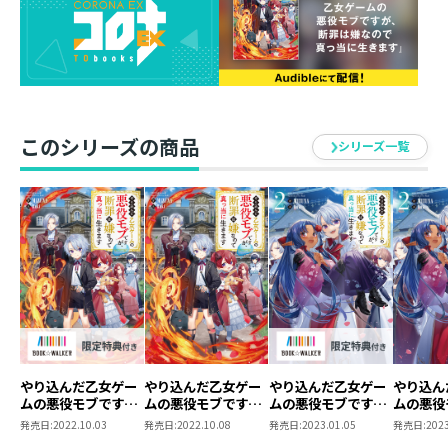
獣人国ズベーラで外交の旅を続けるリッドは、獣王セク
メトスが治める猫人族領に訪れていた。
最大の懸念事項は、ゲームの攻略対象であり、天才ゆえ
の深い孤独から”闇堕ち”ルートをもつ王子・ヨハン。バ
ルディアに危機をもたらす可能性を秘めている彼との関
係構築に細心の注意を払うが……
このシリーズの商品
シリーズ一覧
「僕と本気で戦ってくれ！」
早速夜中にヨハンから決闘を申し込まれる！
物理最強王子と非公式でぶつかることは避けたかった
が、彼と向き合うと決め全力で応える。
獣化と魔法が激突する死闘、拳で語り合い──互いの実
力を認め合った２人の距離は急速に縮まって！？
「僕達、今日から家族だろ？」
“型破りな腹黒神童”のハートフル家族再創造計画、第14
弾！
やり込んだ乙女ゲー
やり込んだ乙女ゲー
やり込んだ乙女ゲー
やり込ん
ムの悪役モブです
ムの悪役モブです
ムの悪役モブです
ムの悪役
・MIZUNA
が、断罪は嫌なので
が、断罪は嫌なので
が、断罪は嫌なので
が、断罪
発売日:
2022.10.03
発売日:
2022.10.08
発売日:
2023.01.05
発売日:
2023
真っ当に生きます
真っ当に生きます
真っ当に生きます
真っ当に
故郷を飛び出したリッド君が、いよいよ隣国の獣王を訪