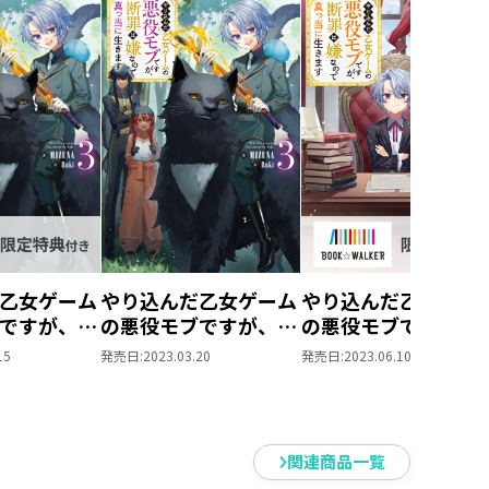
む）
！
ジー異世界転生/転移ランキング/
の発展のため、獣人国ズベーラで
乙女ゲーム
やり込んだ乙女ゲーム
やり込んだ乙女ゲー
トスが治める猫人族領に訪れてい
ですが、断
の悪役モブですが、断
の悪役モブですが、
で真っ当に
罪は嫌なので真っ当に
罪は嫌なので真っ当
15
発売日:
2023.03.20
発売日:
2023.06.10
あり、天才ゆえの深い孤独から”闇
生きます3
生きます
ディアに危機をもたらす可能性を秘
☆WALKER
4【BOOK☆WALKE
ろしSS＆
限定書き下ろしSS＆
払うが……
定SS付
電子書籍限定SS付
関連商品一覧
き】
れる！