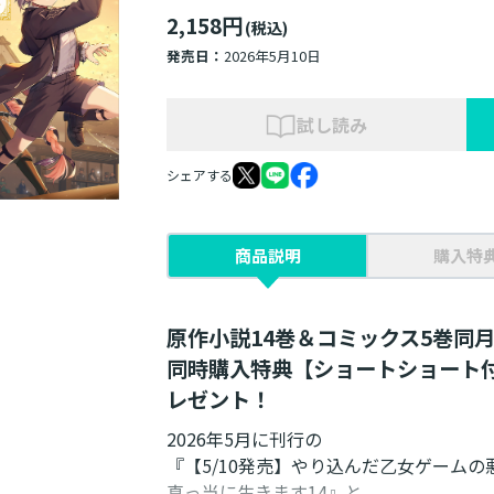
2,158円
(税込)
発売日：
2026年5月10日
試し読み
シェアする
商品説明
購入特
原作小説14巻＆コミックス5巻同
同時購入特典【ショートショート
レゼント！
2026年5月に刊行の
『【5/10発売】やり込んだ乙女ゲーム
真っ当に生きます14』と