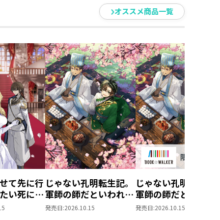
電子書籍限定SS付
る目論みが外れたノリスは、つい
オススメ商品一覧
き】
の脅迫であった。
怒し、常識外れの強力な魔法を繰
再生ファンタジー、第５巻！
バー
せて先に行
じゃない孔明転生記。
じゃない孔明転生記
たい死にた
軍師の師だといわれま
軍師の師だといわれ
ぬ宇宙下剋
しても5
しても
15
発売日:
2026.10.15
発売日:
2026.10.15
5【BOOK☆WALKE