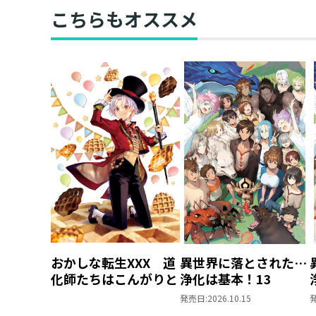
き】
こちらもオススメ
おかしな転生XXX 道
異世界に落とされた…
化師たちはこんがりと
浄化は基本！13
発売日:
2026.10.15