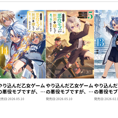
物理最強王子と非公式でぶつかることは
決め全力で応える。
獣化と魔法が激突する死闘、拳で語り合
人の距離は急速に縮まって！？
「僕達、今日から家族だろ？」
“型破りな腹黒神童”のハートフル家族再
【コミックス情報】
シリーズ累計４５万部突破！（電子書籍
「未来を作るのは僕たちだ！」
渦巻くエゴと悪意を断ち切れ！
断罪回避を目指す悪役革命児の家族再生
やり込んだ乙女ゲーム
やり込んだ乙女ゲーム
やり込んだ
の悪役モブですが、断
の悪役モブですが、断
の悪役モブ
描き下ろし漫画＆原作・MIZUNA先生
罪は嫌なので真っ当に
罪は嫌なので真っ当に
罪は嫌なの
発売日:
2026.05.10
発売日:
2026.05.10
発売日:
2026.02.
生きます14
生きます@COMIC 第5
生きます1
リッドと天才剣士・アスナの御前試合は
巻
正々堂々戦う両者の姿は、相反する立場
く。