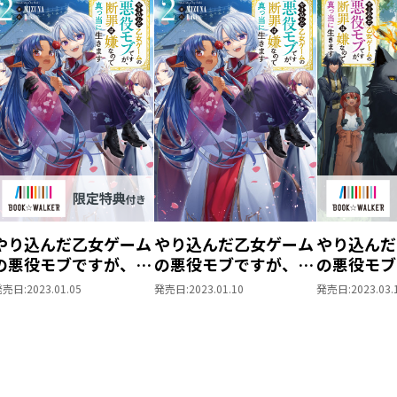
【小説情報】
シリーズ累計45万部突破！（電子書籍含
第１０回ネット小説大賞受賞の大人気作
「小説家になろう」年間１位！（ファンタ
２０２３年１月時点）
&１億PV突破！
書き下ろし番外編収録！
未来の断罪回避と母の治療、そして領地
やり込んだ乙女ゲーム
やり込んだ乙女ゲーム
やり込んだ
外交の旅を続けるリッドは、獣王セクメ
の悪役モブですが、断
の悪役モブですが、断
の悪役モブ
た。
罪は嫌なので真っ当に
罪は嫌なので真っ当に
罪は嫌なの
発売日:
2023.01.05
発売日:
2023.01.10
発売日:
2023.03.
最大の懸念事項は、ゲームの攻略対象で
生きます
生きます2
生きます
堕ち”ルートをもつ王子・ヨハン。バル
2【BOOK☆WALKER
3【BOOK
限定書き下ろしSS＆
限定書き下
めている彼との関係構築に細心の注意を
電子書籍限定SS付
電子書籍限
「僕と本気で戦ってくれ！」
き】
き】
早速夜中にヨハンから決闘を申し込ま