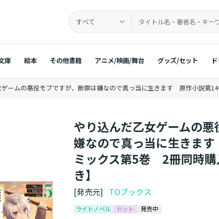
すべて
文庫
絵本
その他書籍
アニメ/映画/舞台
グッズ/セット
ド
ゲームの悪役モブですが、断罪は嫌なので真っ当に生きます 原作小説第14
やり込んだ乙女ゲームの悪
嫌なので真っ当に生きます
ミックス第5巻 2冊同時購
き】
[発売元]
TOブックス
ライトノベル
セット
発売中