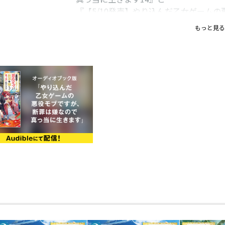
『【5/10発売】やり込んだ乙女ゲーム
真っ当に生きます＠COMIC第5巻（コロ
もっと見る
２冊セットをご購入いただいたお客様全
ストペーパー（2枚）』をプレゼント！
※こちらの商品ページからご注文いただ
ます。
※同時購入特典はポストカードサイズで
※１セットにつき２種類のイラストペーパ
も先生それぞれ１枚ずつご用意していま
かれています。（それぞれ内容は異なり
※ショートショートは、原作小説14巻に
限定書き下ろしSSとは別内容です。
※同時購入特典とは別に、通常特典（原
ス：ポストカード）も付きます。
※同時購入特典は準備数に限りがござい
る場合もございますので、予めご了承く