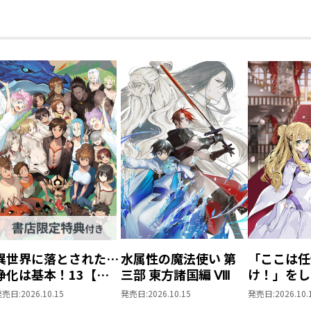
リッドの悪評を吹聴し、婚約を辞退させ
に直接対決へと踏み切ることに。
彼の次なる企み、それはバルディア家へ
「――お前だけは絶対に許さない！」
大切な家族への危機を悟ったリッドは激
り出して……！？
渦巻くエゴと悪意を断ち切れ！
悪役革命児が巻き起こすハートフル家族
体裁 ： 単行本・ソフトカ
発行元 ： TOブックス
著 ：MIZUNA
イラスト ：Ruki
漫画 ：戸張ちょも
異世界に落とされた…
水属性の魔法使い 第
「ここは任
浄化は基本！13【ピ
三部 東方諸国編 Ⅷ
け！」をし
ッコマ限定SS付き】
がりの望ま
発売日:
2026.10.15
発売日:
2026.10.15
発売日:
2026.10.
上6