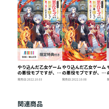
やり込んだ乙女ゲーム
やり込んだ乙女ゲーム
の悪役モブですが、断
の悪役モブですが、断
罪は嫌なので真っ当に
罪は嫌なので真っ当に
発売日:
2022.10.03
発売日:
2022.10.08
生きます
生きます
【BOOK☆WALKER
限定書き下ろしSS＆
電子書籍限定SS付
関連商品
き】