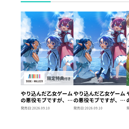
やり込んだ乙女ゲーム
やり込んだ乙女ゲーム
の悪役モブですが、断
の悪役モブですが、断
罪は嫌なので真っ当に
罪は嫌なので真っ当に
発売日:
2026.09.10
発売日:
2026.09.10
生きます
生きます15
15【BOOK☆WALKER
限定書き下ろしSS付