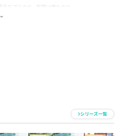
の悪役モブですが、断罪は嫌なので
ナ・コミックス）』の
員に『ショートショート付きイラ
いた場合のみ同時購入特典が付き
す。
ーが付き、Ruki先生・戸張ちょ
す。裏面にはショートショートが書
ます。）
付くTOブックスオンラインストア
作小説：書き下ろしSS／コミック
シリーズ一覧
ます。事前の告知なく販売を終了す
ださい。