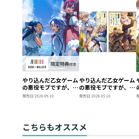
やり込んだ乙女ゲーム
やり込んだ乙女ゲーム
の悪役モブですが、断
の悪役モブですが、断
罪は嫌なので真っ当に
罪は嫌なので真っ当に
発売日:
2026.09.10
発売日:
2026.05.10
生きます
生きます 原作小説第
15【BOOK☆WALKER
14巻＋コミックス第5
限定書き下ろしSS付
巻 2冊同時購入セッ
き】
ト【特典SS付き】
こちらもオススメ