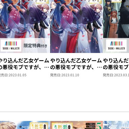
やり込んだ乙女ゲーム
やり込んだ乙女ゲーム
やり込んだ
の悪役モブですが、断
の悪役モブですが、断
の悪役モブ
罪は嫌なので真っ当に
罪は嫌なので真っ当に
罪は嫌なの
発売日:
2023.01.05
発売日:
2023.01.10
発売日:
2023.03.
生きます
生きます2
生きます
2【BOOK☆WALKER
3【BOOK
限定書き下ろしSS＆
限定書き下
電子書籍限定SS付
電子書籍限
き】
き】