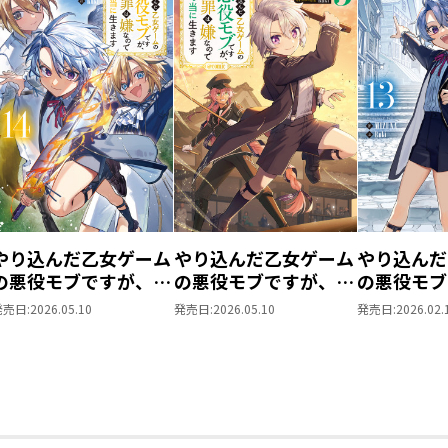
やり込んだ乙女ゲーム
やり込んだ乙女ゲーム
やり込んだ
の悪役モブですが、断
の悪役モブですが、断
の悪役モブ
罪は嫌なので真っ当に
罪は嫌なので真っ当に
罪は嫌なの
発売日:
2026.05.10
発売日:
2026.05.10
発売日:
2026.02.
生きます14
生きます@COMIC 第5
生きます1
巻