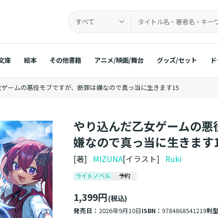
すべて
文庫
絵本
その他書籍
アニメ/映画/舞台
グッズ/セット
ド
女ゲームの悪役モブですが、断罪は嫌なので真っ当に生きます15
やり込んだ乙女ゲームの悪
嫌なので真っ当に生きます1
[著]
MIZUNA
[イラスト]
Ruki
ライトノベル
予約
1,399円
(税込)
発売日：
2026年9月10日
ISBN：
9784868541219
判