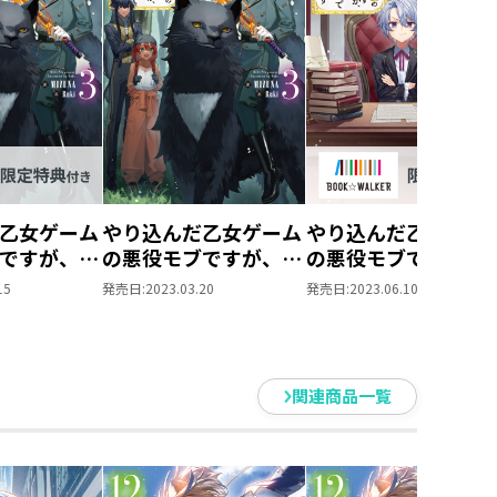
乙女ゲーム
やり込んだ乙女ゲーム
やり込んだ乙女ゲー
ですが、断
の悪役モブですが、断
の悪役モブですが、
で真っ当に
罪は嫌なので真っ当に
罪は嫌なので真っ当
15
発売日:
2023.03.20
発売日:
2023.06.10
生きます3
生きます
☆WALKER
4【BOOK☆WALKE
ろしSS＆
限定書き下ろしSS＆
定SS付
電子書籍限定SS付
関連商品一覧
き】