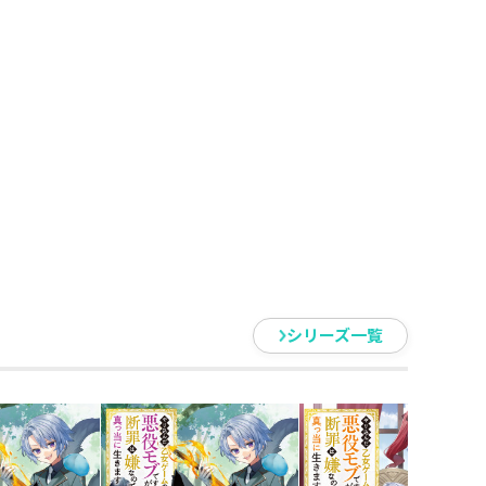
スを楽しんでいた。
業を立ち上げ、馬人族と大陸全土
し、リッドは家族のため着々とバ
鋭部隊“守護十翼”遭遇。非人道
襲いかかる。
─隣国が信仰する女神の存在を根
─？
創造計画、第15弾！
シリーズ一覧