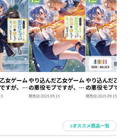
乙女ゲーム
やり込んだ乙女ゲーム
やり込んだ乙女ゲー
ですが、断
の悪役モブですが、断
の悪役モブですが、
で真っ当に
罪は嫌なので真っ当に
罪は嫌なので真っ当
15
発売日:
2025.09.15
発売日:
2025.09.15
3
生きます１２
生きます
12【BOOK☆WALK
限定書き下ろしSS＆
電子書籍限定SS付
オススメ商品一覧
き】