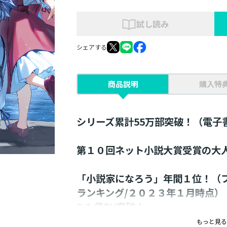
試し読み
シェアする
商品説明
購入特
シリーズ累計55万部突破！（電子
第１０回ネット小説大賞受賞の大
「小説家になろう」年間１位！（
ランキング/２０２３年１月時点）
&１億PV突破！
もっと見る