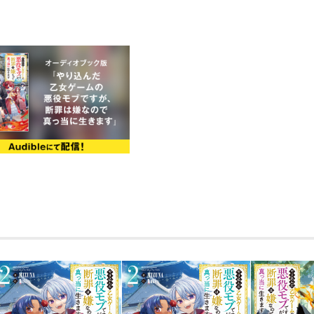
コミックス５巻好評発売中！
書き下ろし番外編収録！
兎人族領の海でリッドは束の間のバカン
リフレッシュし兎人族と“真珠の養殖”事
を見据えた物流網の構築を交渉。
クセ者部族長たちとの腹の探り合いを制
ルディアの国力を高めていく！
だが、鳥人族領で部族長ホルスト直属の精
的な狂気、獣人国が抱える底知れぬ闇が
さらに、とんでもない“パンドラの箱”─
底から覆す古代の禁忌の書を見つけて─
“型破りな腹黒神童”のハートフル家族再