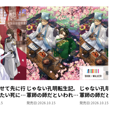
せて先に行
じゃない孔明転生記。
じゃない孔明転生記
たい死にた
軍師の師だといわれま
軍師の師だといわれ
ぬ宇宙下剋
しても5
しても
15
発売日:
2026.10.15
発売日:
2026.10.15
5【BOOK☆WALKE
限定書き下ろしSS付
き】