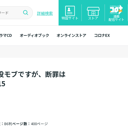
詳細検索
漫画
特設サイト
ストア
配信サイト
ラマCD
オーディオブック
オンラインストア
コロナEX
役モブですが、断罪は
5
型：
B6判
ページ数：
400ページ