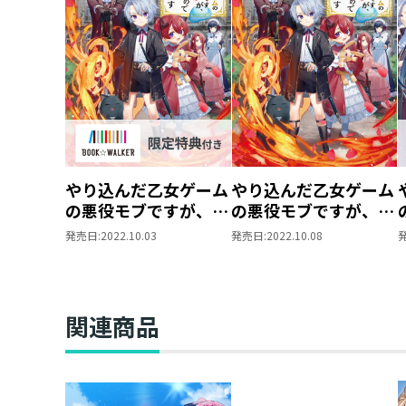
やり込んだ乙女ゲーム
やり込んだ乙女ゲーム
の悪役モブですが、断
の悪役モブですが、断
罪は嫌なので真っ当に
罪は嫌なので真っ当に
発売日:
2022.10.03
発売日:
2022.10.08
生きます
生きます
【BOOK☆WALKER
限定書き下ろしSS＆
電子書籍限定SS付
関連商品
き】