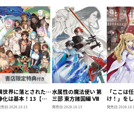
異世界に落とされた…
水属性の魔法使い 第
「ここは任
浄化は基本！13【ピ
三部 東方諸国編 Ⅷ
け！」をし
ッコマ限定SS付き】
がりの望ま
発売日:
2026.10.15
発売日:
2026.10.15
発売日:
2026.10.
上6