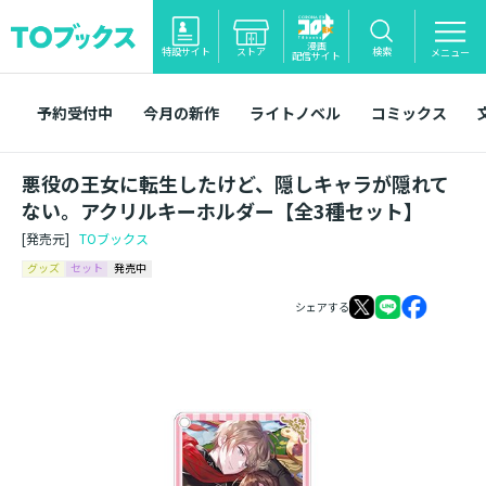
漫画
特設サイト
ストア
検索
メニュー
配信サイト
予約受付中
今月の新作
ライトノベル
コミックス
悪役の王女に転生したけど、隠しキャラが隠れて
ない。アクリルキーホルダー【全3種セット】
[発売元]
TOブックス
グッズ
セット
発売中
シェアする