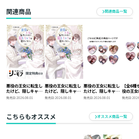
ない。3
【全3種セット】
C（3巻
ト）
関連商品
関連商品一覧
悪役の王女に転生し
悪役の王女に転生し
悪役の王女に転生し
【全6種
たけど、隠しキャラ
たけど、隠しキャラ
たけど、隠しキャラ
役の王女
が隠れてない。
が隠れてない。11
が隠れてない。 ラ
けど、隠
発売日:
2026.08.01
発売日:
2026.08.01
発売日:
2026.08.01
発売日:
2026
11【シーモア限定書
ンダムハート型缶バ
隠れてな
き下ろしSS＆電子書
ッジ（全6種）
ダムハー
籍限定SS付き】
ジ コン
こちらもオススメ
オススメ商品一覧
ット