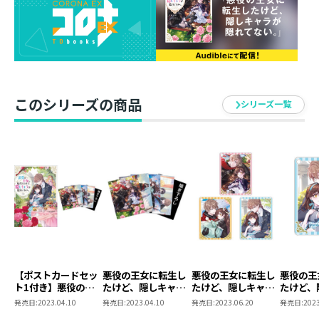
このシリーズの商品
シリーズ一覧
【ポストカードセッ
悪役の王女に転生し
悪役の王女に転生し
悪役の王
ト1付き】悪役の王
たけど、隠しキャラ
たけど、隠しキャラ
たけど、
女に転生したけど、
が隠れてない。 ポス
が隠れてない。アク
が隠れて
発売日:
2023.04.10
発売日:
2023.04.10
発売日:
2023.06.20
発売日:
2023
隠しキャラが隠れて
トカードセット1
リルキーホルダー
リルキー