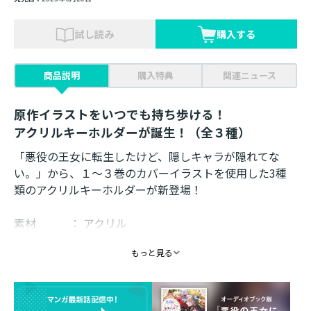
試し読み
購入する
商品説明
購入特典
関連ニュース
原作イラストをいつでも持ち歩ける！
アクリルキーホルダーが誕生！（全３種）
「悪役の王女に転生したけど、隠しキャラが隠れてな
い。」から、１～３巻のカバーイラストを使用した3種
類のアクリルキーホルダーが新登場！
素材 ： アクリル
サイズ ： 65mm×50mm×5mm程度
もっと見る
イラスト ： comet
発売元 ： TOブックス