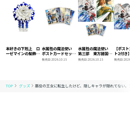
本好きの下剋上 ロ
水属性の魔法使い
水属性の魔法使い
【ポスト
ーゼマインの髪飾り
ポストカードセット
第三部 東方諸国編
ト2付き
風ブローチ
2
8 同時発売まとめ
魔法使
発売日:
2026.10.15
発売日:
2026.10.15
発売日:
2026
買いセット
東方諸国
TOP
グッズ
悪役の王女に転生したけど、隠しキャラが隠れてない。