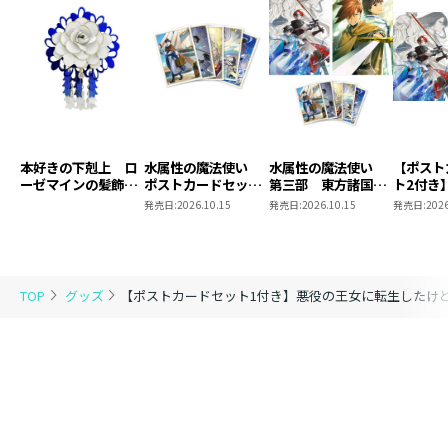
本好きの下剋上 ロ
水属性の魔法使い
水属性の魔法使い
【ポスト
ーゼマインの髪飾り
ポストカードセット
第三部 東方諸国編
ト2付き
風ブローチ
2
8 同時発売まとめ
魔法使
発売日:
2026.10.15
発売日:
2026.10.15
発売日:
2026
買いセット
東方諸国
TOP
グッズ
【ポストカードセット1付き】悪役の王女に転生したけ