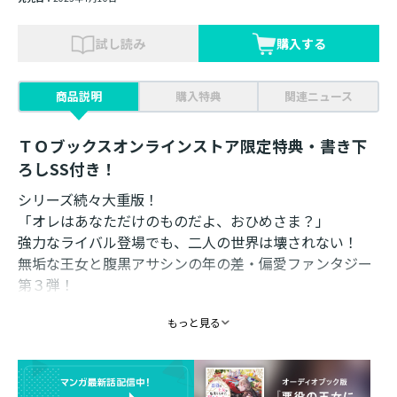
試し読み
購入する
商品説明
購入特典
関連ニュース
ＴＯブックスオンラインストア限定特典・書き下
ろしSS付き！
シリーズ続々大重版！
「オレはあなただけのものだよ、おひめさま？」
強力なライバル登場でも、二人の世界は壊されない！
無垢な王女と腹黒アサシンの年の差・偏愛ファンタジー
第３弾！
書き下ろし番外編＋コミカライズ第２話試し読みを特別
もっと見る
収録！
コミカライズ、大好評連載中！
書き下ろし特典SS＆描き下ろしイラスト付きポストカー
ドセット同時発売！