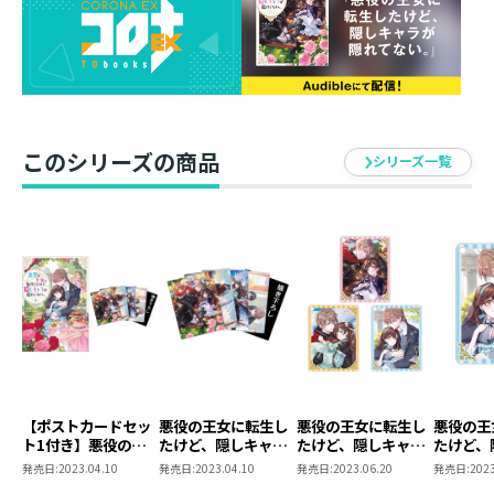
婚約発表の後、とうとうルルに前世の記憶を打ち明け
た。これからは、悪役の王女リュシエンヌとしての運命
に一緒に立ち向かっていける──って、どうして王家の
パーティーに、まだ無関係なはずのヒロインちゃんがい
るの！？ 攻略対象のお兄さまたちにも強引に近づく
このシリーズの商品
シリーズ一覧
し、原作シナリオへ軌道修正されちゃうかも……しかも
本命は隠しキャラのルフェーヴルだなんて！ 飛び級制
度で接触を回避して、友達も家族も味方につけなきゃ。
どうか、ルルはわたしだけのルルでいて──「大丈夫、
オレはずっとあなただけのものだよ？」強力なライバル
登場でも、二人の世界は壊されない！ 無垢な王女と腹
黒アサシンの年の差・偏愛ファンタジー第３弾！
書き下ろし番外編＋コミカライズ第２話試し読みを特別
収録！
【ポストカードセッ
悪役の王女に転生し
悪役の王女に転生し
悪役の王
■ポストカードセット情報
ト1付き】悪役の王
たけど、隠しキャラ
たけど、隠しキャラ
たけど、
女に転生したけど、
が隠れてない。 ポス
が隠れてない。アク
が隠れて
ポストカードセット購入者限定特典！ 早瀬黒絵先生書
発売日:
2023.04.10
発売日:
2023.04.10
発売日:
2023.06.20
発売日:
2023
隠しキャラが隠れて
トカードセット1
リルキーホルダー
リルキー