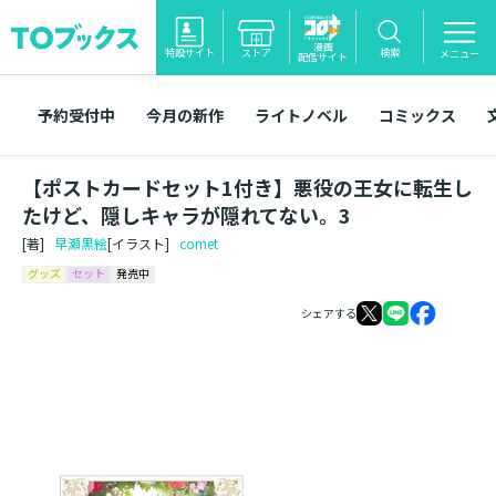
漫画
特設サイト
ストア
検索
メニュー
配信サイト
予約受付中
今月の新作
ライトノベル
コミックス
【ポストカードセット1付き】悪役の王女に転生し
たけど、隠しキャラが隠れてない。3
[著]
早瀬黒絵
[イラスト]
comet
グッズ
セット
発売中
シェアする