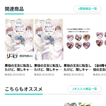
き下ろしSS付き！
ない。3
【全3種セット】
C（3巻
ト）
原作イラストを使用した5枚1組のポストカードセット！
関連商品
関連商品一覧
comet先生の描き下ろしイラスト付き！
ポストカードイラスト
１）１巻カバー
２）１巻口絵
３）２巻カバー
４）２巻口絵
５）描き下ろし
仕様 ： 特典SS付き書籍＋ポストカードセ
悪役の王女に転生し
悪役の王女に転生し
悪役の王女に転生し
【全6種
ット1＋ポストカードセット1用特典SS
たけど、隠しキャラ
たけど、隠しキャラ
たけど、隠しキャラ
役の王女
が隠れてない。
が隠れてない。11
が隠れてない。 ラ
けど、隠
書籍体裁 ： 単行本・ソフトカバー
発売日:
2026.08.01
発売日:
2026.08.01
発売日:
2026.08.01
発売日:
2026
11【シーモア限定書
ンダムハート型缶バ
隠れてな
ポストカード仕様 ： 各148mm×100mm／5枚1セット
き下ろしSS＆電子書
ッジ（全6種）
ダムハー
発行元 ： TOブックス
籍限定SS付き】
ジ コン
こちらもオススメ
オススメ商品一覧
ット
著 ： 早瀬黒絵
イラスト ： comet
キャラクター原案 ： 四つ葉ねこ