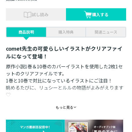
試し読み
購入する
商品説明
購入特典
関連ニュース
comet先生の可愛らしいイラストがクリアファイ
ルになって登場！
原作小説1巻＆10巻のカバーイラストを使用した2枚1セ
ットのクリアファイルです。
1巻と10巻で対比になっているイラストにご注目！
眺めるたびに、リュシーとルルの物語がよみがえります
♡
もっと見る
裏面にはオリジナルデザイン入り！
仕様： 2枚1セット
素材： PP