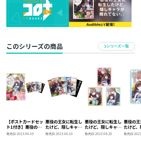
サイズ： A4サイズ（220mm×310mm）
イラスト： comet
発売元：TOブックス
このシリーズの商品
シリーズ一覧
【ポストカードセッ
悪役の王女に転生し
悪役の王女に転生し
悪役の王
ト1付き】悪役の王
たけど、隠しキャラ
たけど、隠しキャラ
たけど、
女に転生したけど、
が隠れてない。 ポス
が隠れてない。アク
が隠れて
発売日:
2023.04.10
発売日:
2023.04.10
発売日:
2023.06.20
発売日:
2023
隠しキャラが隠れて
トカードセット1
リルキーホルダー
リルキー