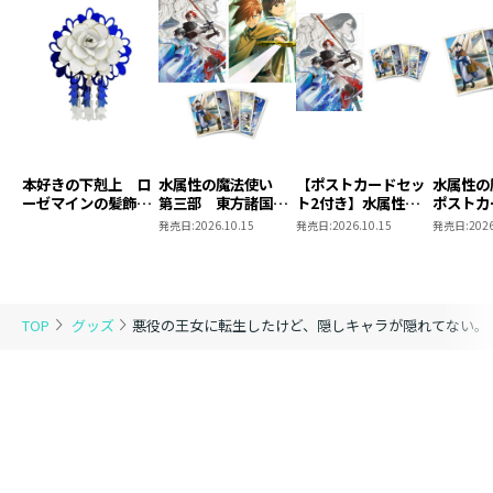
本好きの下剋上 ロ
水属性の魔法使い
【ポストカードセッ
水属性
ーゼマインの髪飾り
第三部 東方諸国編
ト2付き】水属性の
ポストカ
風ブローチ
8 同時発売まとめ
魔法使い 第三部
2
発売日:
2026.10.15
発売日:
2026.10.15
発売日:
2026
買いセット
東方諸国編8
TOP
グッズ
悪役の王女に転生したけど、隠しキャラが隠れてない。