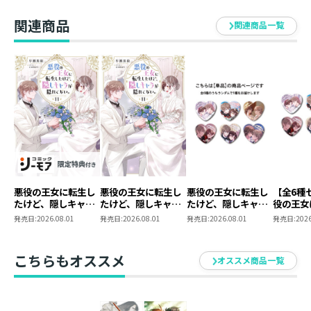
ない。3
【全3種セット】
C（3巻
ト）
関連商品
関連商品一覧
悪役の王女に転生し
悪役の王女に転生し
悪役の王女に転生し
【全6種
たけど、隠しキャラ
たけど、隠しキャラ
たけど、隠しキャラ
役の王女
が隠れてない。
が隠れてない。11
が隠れてない。 ラ
けど、隠
発売日:
2026.08.01
発売日:
2026.08.01
発売日:
2026.08.01
発売日:
2026
11【シーモア限定書
ンダムハート型缶バ
隠れてな
き下ろしSS＆電子書
ッジ（全6種）
ダムハー
籍限定SS付き】
ジ コン
こちらもオススメ
オススメ商品一覧
ット