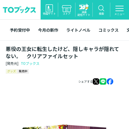
漫画
特設サイト
ストア
検索
メニュー
配信サイト
予約受付中
今月の新作
ライトノベル
コミックス
悪役の王女に転生したけど、隠しキャラが隠れて
ない。 クリアファイルセット
[発売元]
TOブックス
グッズ
発売中
シェアする