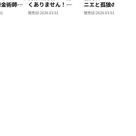
錬金術師の
くありません！
ニエと孤狼の騎士
～
@COMIC 第1巻
@COMIC 第1巻
01
発売日:
2026.03.01
発売日:
2026.03.01
第1巻