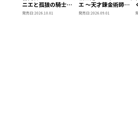
ニエと孤狼の騎士
エ ～天才錬金術師の
@COMIC 第2巻
甘美な探究～
発売日:
2026.10.01
発売日:
2026.09.01
@COMIC 第2巻