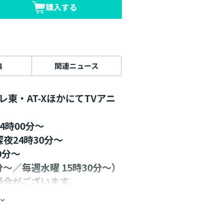
購入する
典
関連ニュース
レ東・AT-XほかにてTVアニ
4時00分～
夜24時30分～
0分～
～／毎週水曜 15時30分～）
場合がございます。
子書籍を含む）
日発売！