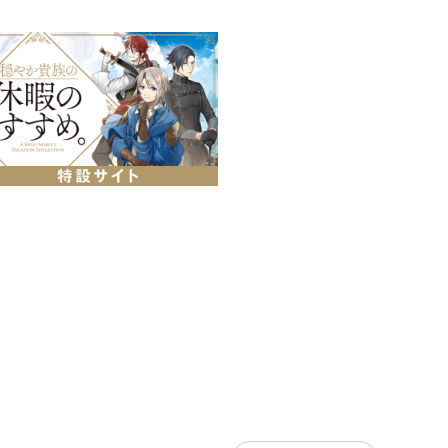
コミカライズ第10巻！！
 ＆ 描き下ろし特別漫画を収
ルの読みどおりに進み、大侵攻は
流を経て、彼女たちの協力を得ら
リゼルに対して、ジルはある嫌が
ー、第10巻！