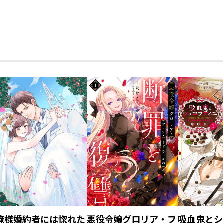
アクリルキーホルダ
アクリルキーホルダ
アクリルキ
ー イレヴン【アニメ
ー ジル【アニメグッ
ー リゼル
グッズ】
ズ】
ッズ】
俺様婚約者には惚れた
悪役令嬢グロリア・フ
吸血鬼とシ