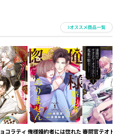
ーホルダ
アクリルスタンド ス
アクリルスタンド 
【アニメグ
タッド【アニメグッ
ャッジ【アニメグッ
ズ】
ズ】
オススメ商品一覧
ョコラティ
俺様婚約者には惚れた
審問官テオドア・オ