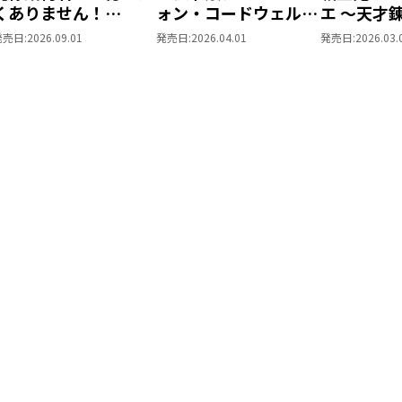
くありません！
ォン・コードウェルの
エ ～天才
@COMIC 第2巻
断罪と復讐@COMIC
甘美な探究
発売日:
2026.09.01
発売日:
2026.04.01
発売日:
2026.03.
第1巻
@COMIC 