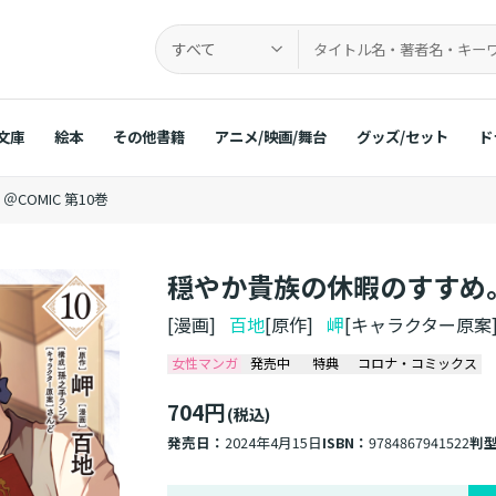
すべて
文庫
絵本
その他書籍
アニメ/映画/舞台
グッズ/セット
ド
OMIC 第10巻
穏やか貴族の休暇のすすめ。＠
[漫画]
百地
[原作]
岬
[キャラクター原案
女性マンガ
発売中
特典
コロナ・コミックス
704円
(税込)
発売日：
2024年4月15日
ISBN：
9784867941522
判