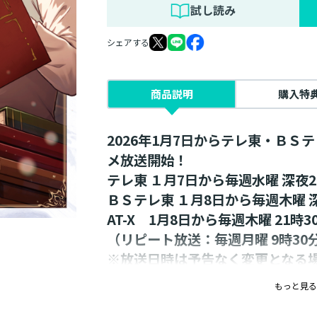
試し読み
シェアする
商品説明
購入特
2026年1月7日からテレ東・ＢＳテ
メ放送開始！
テレ東 １月7日から毎週水曜 深夜2
ＢＳテレ東 １月8日から毎週木曜 深
AT-X 1月8日から毎週木曜 21時3
（リピート放送：毎週月曜 9時30分
※放送日時は予告なく変更となる
シリーズ累計120万部突破！（電
もっと見る
原作小説１８巻＆ドラマCD５、同