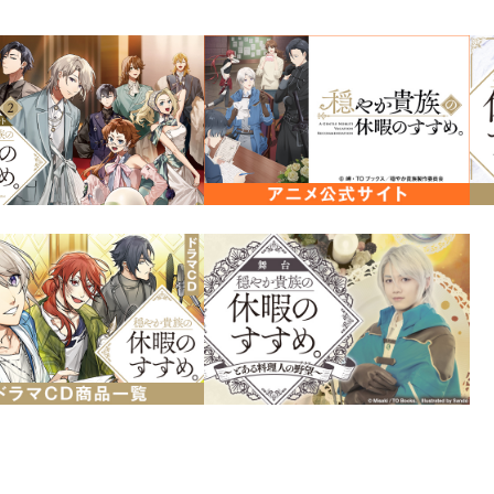
異世界まったり冒険ファンタジー、
原作・岬先生による書き下ろしＳＳ
録！
魔物を操っていた支配者との攻防はリゼ
無事に終わりを迎える。
しかしそれはエルフたちとの出会い・交
れたからこその結果でもあった。
自ら支配されるという危ない橋を渡った
らせを行うことに…。
有閑貴族の異世界まったり冒険ファンタジ