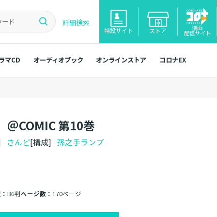
詳細検索
漫画
特設サイト
ストア
配信サイト
ラマCD
オーディオブック
オンラインストア
コロナEX
COMIC 第10巻
]
さんど
[構成]
孫之手ランプ
型：
B6判
ページ数：
170ページ