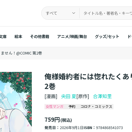
すべて
文庫
絵本
その他書籍
アニメ/映画/舞台
グッズ/セット
ド
せん！@COMIC 第2巻
俺様婚約者には惚れたくあり
2巻
[漫画]
央田 夏
[原作]
合澤知里
女性マンガ
予約
コロナ・コミックス
759円
(税込)
発売日：
2026年9月1日
ISBN：
9784868541073