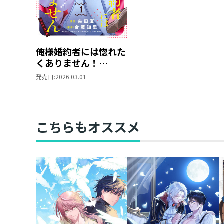
俺様婚約者には惚れた
くありません！
@COMIC 第1巻
発売日:
2026.03.01
こちらもオススメ