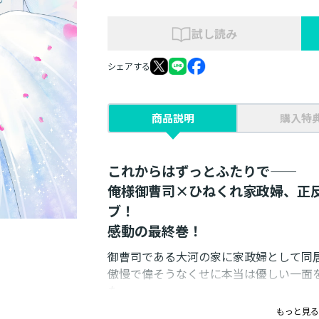
試し読み
シェアする
商品説明
購入特
これからはずっとふたりで――
俺様御曹司×ひねくれ家政婦、正
ブ！
感動の最終巻！
御曹司である大河の家に家政婦として同
傲慢で偉そうなくせに本当は優しい一面
た。
そんなとき大河の従弟・天宮大樹から突如
もっと見る