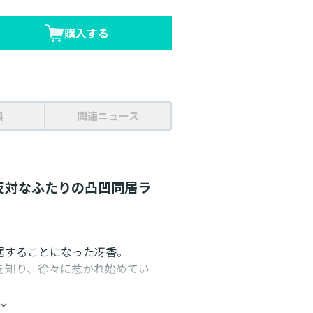
購入する
典
関連ニュース
反対なふたりの凸凹同居ラ
居することになった冴香。
を知り、徐々に惹かれ始めてい
デートの申し込みが!?