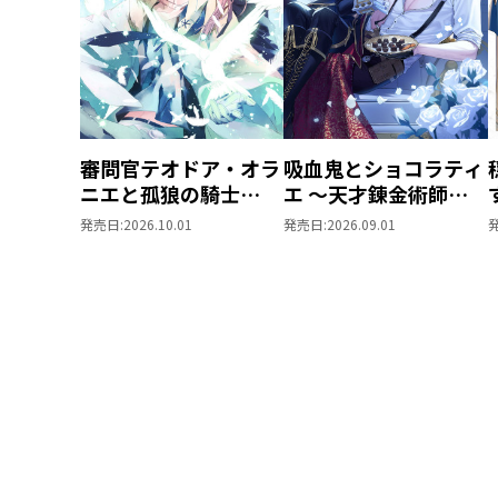
審問官テオドア・オラ
吸血鬼とショコラティ
ニエと孤狼の騎士
エ ～天才錬金術師の
@COMIC 第2巻
甘美な探究～
発売日:
2026.10.01
発売日:
2026.09.01
@COMIC 第2巻