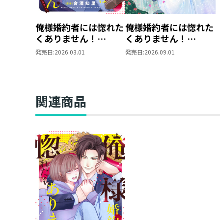
俺様婚約者には惚れた
俺様婚約者には惚れた
くありません！
くありません！
@COMIC 第1巻
@COMIC 第2巻
発売日:
2026.03.01
発売日:
2026.09.01
関連商品