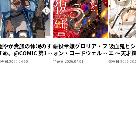
穏やか貴族の休暇のす
悪役令嬢グロリア・フ
吸血鬼とシ
すめ。@COMIC 第15
ォン・コードウェルの
エ ～天才
巻
断罪と復讐@COMIC
甘美な探究
発売日:
2026.04.10
発売日:
2026.04.01
発売日:
2026.03.
第1巻
@COMIC 