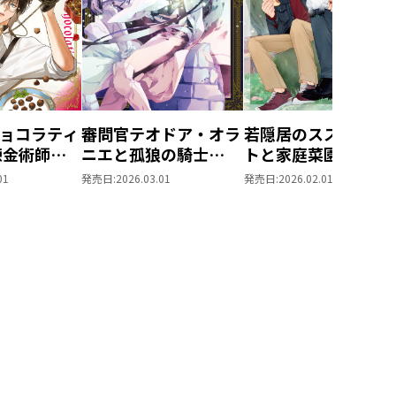
ョコラティ
審問官テオドア・オラ
若隠居のススメ～ペ
錬金術師の
ニエと孤狼の騎士
トと家庭菜園で気ま
～
@COMIC 第1巻
なのんびり生活。の
01
発売日:
2026.03.01
発売日:
2026.02.01
第1巻
はず＠COMIC 第1巻