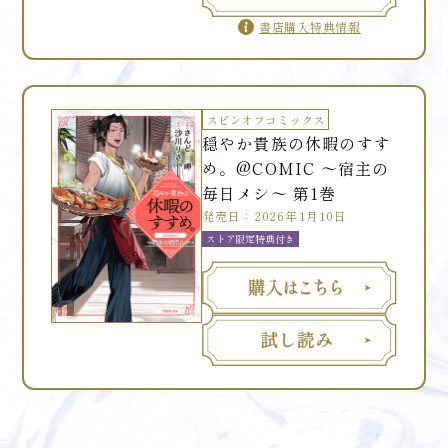
書店購入特典情報
スピンオフコミックス
穏やか貴族の休暇のすす
め。@COMIC ～宿主の
毎日メシ～ 第1巻
発売日：2026年1月10日
ストア限定特典付き