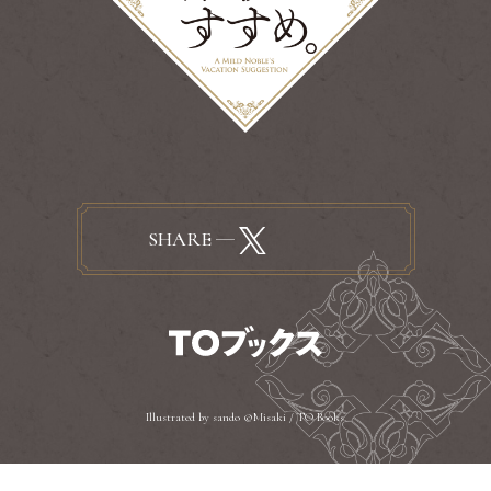
SHARE
Illustrated by sando ©Misaki / TO Books.