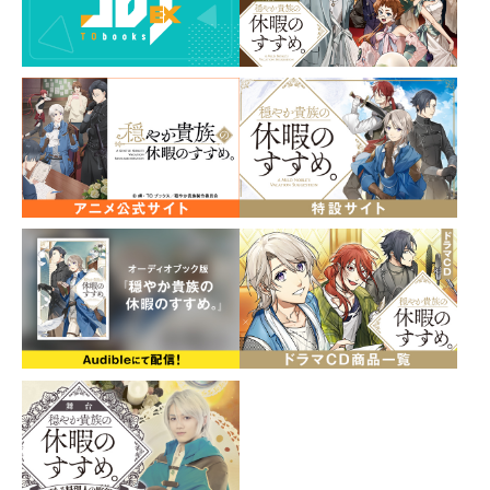
原作・岬先生による書き下ろしＳＳ ＆ 描き下ろし
特別漫画を収録！
パーティへのお試し参加中のイレヴンを加え、ますます
賑やかになるリゼルの冒険者生活。
ジルたちとともに依頼をこなす一方、商業ギルドとの盗
難トラブルで気落ちしているジャッジを心配して独自に
情報を集めていたリゼルは、スタッドが調べあげた情報
を元に、とある酒場へとひとり足を運ぶのだが……。
有閑貴族の異世界まったり冒険ファンタジー、第5巻！