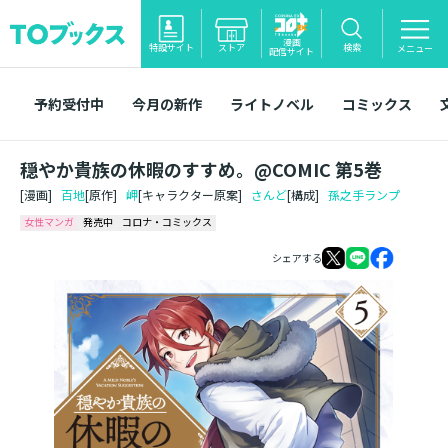
漫画
特設サイト
ストア
検索
メニュー
配信サイト
予約受付中
今月の新作
ライトノベル
コミックス
穏やか貴族の休暇のすすめ。@COMIC 第5巻
[漫画]
百地
[原作]
岬
[キャラクター原案]
さんど
[構成]
孫之手ランプ
女性マンガ
発売中
コロナ・コミックス
シェアする