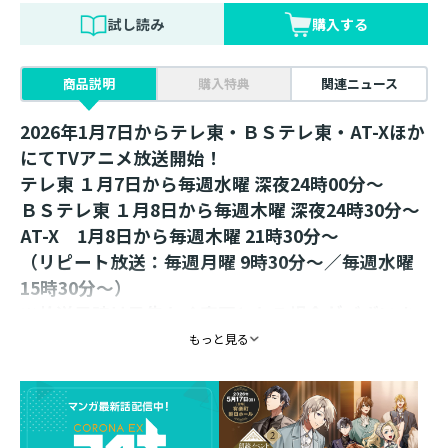
試し読み
購入する
商品説明
購入特典
関連ニュース
2026年1月7日からテレ東・ＢＳテレ東・AT-Xほか
にてTVアニメ放送開始！
テレ東 １月7日から毎週水曜 深夜24時00分～
ＢＳテレ東 １月8日から毎週木曜 深夜24時30分～
AT-X 1月8日から毎週木曜 21時30分～
（リピート放送：毎週月曜 9時30分～／毎週水曜
15時30分～）
※放送日時は予告なく変更となる場合がございま
す。
もっと見る
原作シリーズ＆コミカライズ同月刊行！
発売後即重版の異世界まったり冒険ファンタジ
ー、コミカライズ第5巻！！