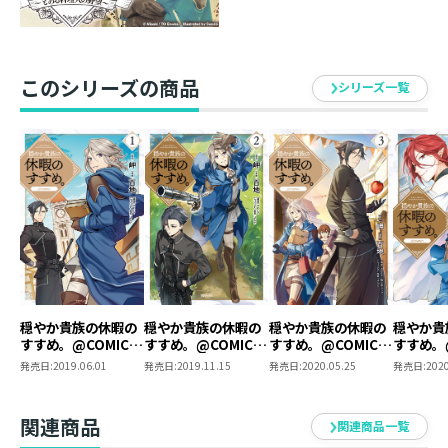
このシリーズの商品
シリーズ一覧
穏やか貴族の休暇の
穏やか貴族の休暇の
穏やか貴族の休暇の
穏やか貴
すすめ。@COMIC
すすめ。@COMIC
すすめ。@COMIC
すすめ。@
第1巻
第2巻
第3巻
第4巻
発売日:
2019.06.01
発売日:
2019.11.15
発売日:
2020.05.25
発売日:
2020
関連商品
関連商品一覧