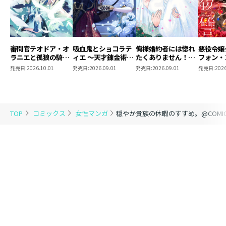
審問官テオドア・オ
吸血鬼とショコラテ
俺様婚約者には惚れ
悪役令嬢
ラニエと孤狼の騎士
ィエ ～天才錬金術師
たくありません！
フォン・
@COMIC 第2巻
の甘美な探究～
@COMIC 第2巻
ルの断罪
発売日:
2026.10.01
発売日:
2026.09.01
発売日:
2026.09.01
発売日:
2026
@COMIC 第2巻
@COMI
TOP
コミックス
女性マンガ
穏やか貴族の休暇のすすめ。@COMIC