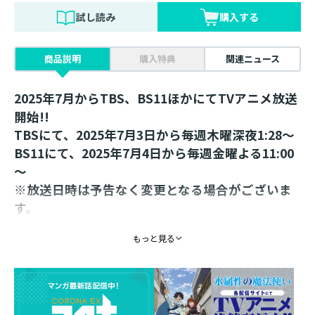
試し読み
購入する
商品説明
購入特典
関連ニュース
2025年7月からTBS、BS11ほかにてTVアニメ放送
開始!!
TBSにて、2025年7月3日から毎週木曜深夜1:28～
BS11にて、2025年7月4日から毎週金曜よる11:00
～
※放送日時は予告なく変更となる場合がございま
す。
もっと見る
「なかなか楽しかったぞ、人間」
涼の前に最強の“悪魔”が立ちはだかる！
最強水魔法使いの気ままな冒険譚、コミカライズ
第3巻！