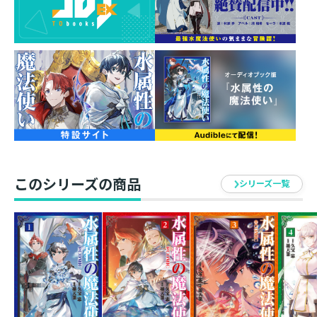
シリーズ累計20万部突破！（電子書籍含む）
原作・久宝忠先生の書き下ろしSS収録！
原作小説7巻と同月発売！
アベルと共にルンの街にたどり着いた涼。秘境暮らしと
は全く違う日々を過ごしていた。新人冒険者たちと一緒
にダンジョンに潜ったり、図書館で錬金術の本を探した
り、興味の赴くままに街暮らしを謳歌していたが……な
ぜか悪魔・レオノールと戦うことに！？
本気のアイスウォールも彼女の前では紙束同然。未曾有
このシリーズの商品
の強敵を打ち破る秘策は“お湯”にあって……？
シリーズ一覧
マイペースすぎる最強水魔法使いの気ままな冒険譚、コ
ミカライズ第三弾！