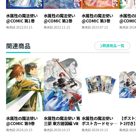
水属性の魔法使い
水属性の魔法使い
水属性の魔法使い
水属性の
@COMIC 第1巻
@COMIC 第2巻
@COMIC 第3巻
@COMI
発売日:
2022.03.15
発売日:
2022.11.15
発売日:
2023.07.15
発売日:
2024
関連商品
関連商品一覧
水属性の魔法使い
水属性の魔法使い 第
水属性の魔法使い
【ポスト
@COMIC 第9巻
三部 東方諸国編 Ⅷ
ポストカードセット
ト2付き
2
魔法使
発売日:
2026.10.15
発売日:
2026.10.15
発売日:
2026.10.15
発売日:
2026
東方諸国