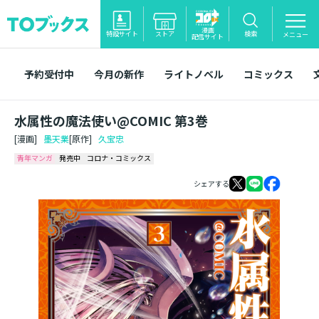
漫画
特設サイト
ストア
検索
メニュー
配信サイト
予約受付中
今月の新作
ライトノベル
コミックス
水属性の魔法使い@COMIC 第3巻
[漫画]
墨天業
[原作]
久宝忠
青年マンガ
発売中
コロナ・コミックス
シェアする