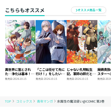
こちらもオススメ
オススメ商品一覧
異世界に落とされ
「ここは任せて先に
じゃない孔明転生
廃嫡貴族
た…浄化は基本！
行け！」をしたい死
記。軍師の師だとい
スター～
@COMIC 第7巻
にたがりの望まぬ宇
われましても
したが、
発売日:
2026.10.15
発売日:
2026.10.15
発売日:
2026.10.15
発売日:
2026
宙下剋上@COMIC
@COMIC 第3巻
造』で世
第4巻
りました
@COMI
TOP
コミックス
青年マンガ
水属性の魔法使い@COMIC 第3巻