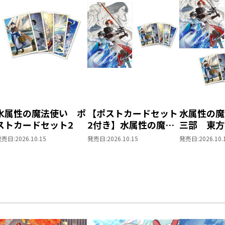
水属性の魔法使い ポ
【ポストカードセット
水属性の魔
ストカードセット2
2付き】水属性の魔法
三部 東
使い 第三部 東方諸
同時発売ま
発売日:
2026.10.15
発売日:
2026.10.15
発売日:
2026.10.
国編8
ット