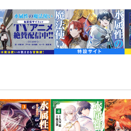
『小説家になろう』年間ランキン
異世界転生/転移ジャンル）
累計1.2億PV＆27万ポイント突破
原作4巻(3月10日発売）と同月刊
原作・久宝忠先生の書き下ろしSS
「＜水よ来たれ！＞」異世界に転生した
る。
コップ一杯の水から始まるスローライフ―
が起きる日常だった！？
隔絶された森の中で人間は彼一人だが、
あって……？
そんなある日、一人の漂流者との出会い
く！
マイペースすぎる最強水魔法使いの気ま
開幕！