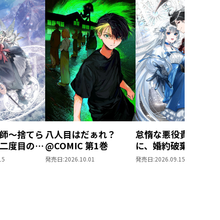
師～捨てら
八人目はだぁれ？
怠惰な悪役貴族の俺
二度目の人
@COMIC 第1巻
に、婚約破棄された
歩む～
役令嬢が嫁いだら最
15
発売日:
2026.10.01
発売日:
2026.09.15
第1巻
の夫婦になりました
@COMIC 第3巻