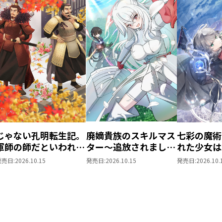
じゃない孔明転生記。
廃嫡貴族のスキルマス
七彩の魔術
軍師の師だといわれま
ター～追放されました
れた少女は
しても@COMIC 第3巻
が、『スキル創造』で
生を妖精と
発売日:
2026.10.15
発売日:
2026.10.15
発売日:
2026.10.
世界最強になりまし
@COMIC 
た！？～@COMIC 第1
巻