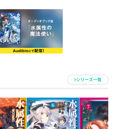
グ最高5位！（※ファンタジー
！
行！
収録！
青年・涼は初めての魔法を唱え
―それは常に死と隣り合わせの戦闘
シリーズ一覧
謎の首なし騎士や宿敵との邂逅が
が涼の運命を大きく動かしてい
まな冒険譚、待望のコミカライズ