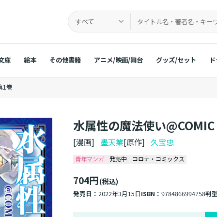
すべて
文庫
絵本
その他書籍
アニメ/映画/舞台
グッズ/セット
ド
第1巻
水属性の魔法使い@COMIC
[漫画]
墨天業
[原作]
久宝忠
青年マンガ
発売中
コロナ・コミックス
704円
(税込)
発売日：
2022年3月15日
ISBN：
9784866994758
判