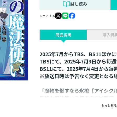
試し読み
シェアする
商品説明
購入特
2025年7月からTBS、BS11ほか
TBSにて、2025年7月3日から毎週
BS11にて、2025年7月4日から毎
※放送日時は予告なく変更となる
「魔物を倒すなら氷槍【アイシク
最強水魔法使いの気ままな冒険譚
巻！
もっと見る