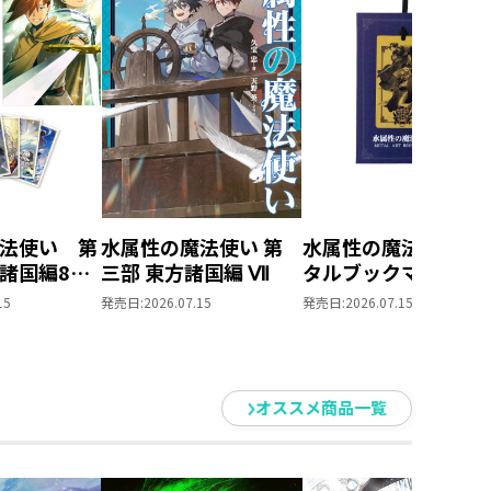
法使い 第
水属性の魔法使い 第
水属性の魔法使い 
方諸国編8
三部 東方諸国編 Ⅶ
タルブックマーク
とめ買いセ
15
発売日:
2026.07.15
発売日:
2026.07.15
オススメ商品一覧