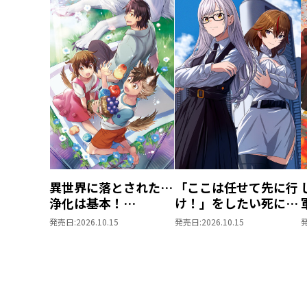
異世界に落とされた…
「ここは任せて先に行
浄化は基本！
け！」をしたい死にた
@COMIC 第7巻
がりの望まぬ宇宙下剋
発売日:
2026.10.15
発売日:
2026.10.15
上@COMIC 第4巻