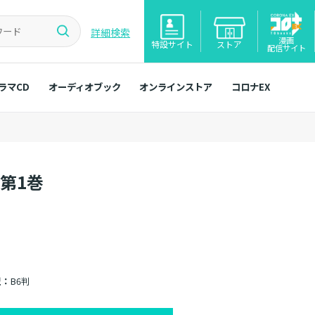
詳細検索
漫画
特設サイト
ストア
配信サイト
ラマCD
オーディオブック
オンラインストア
コロナEX
 第1巻
型：
B6判