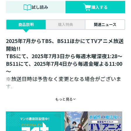
試し読み
購入する
商品説明
購入特典
関連ニュース
2025年7月からTBS、BS11ほかにてTVアニメ放送
開始!!
TBSにて、2025年7月3日から毎週木曜深夜1:28～
BS11にて、2025年7月4日から毎週金曜よる11:00
～
※放送日時は予告なく変更となる場合がございま
す。
もっと見る
「僕たち二人なら、魔の山だって楽勝です！」
最強水魔法使いの気ままな冒険譚、待望のコミカ
ライズ第２巻！