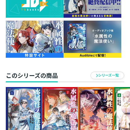
シリーズ累計15万部突破！（電子書籍含む）
原作・久宝忠先生の書き下ろしSS収録！
異世界で楽しくサバイバル生活を送る涼。
そこに一人の青年――アベルが漂流してきた。
聞けば、海の大怪物・クラーケンに船を沈められたのだ
という。
なんとか街へ帰ろうとするアベルだが、鬱蒼とした森林
を一人で抜けるのは困難。
護衛兼道案内として涼がついて行くことになって……？
最強魔法使いと最強剣士、のちに世界を動かす二人の旅
が始まる！
このシリーズの商品
シリーズ一覧
マイペースすぎる最強水魔法使いの気ままな冒険譚、待
望のコミカライズ第二弾！