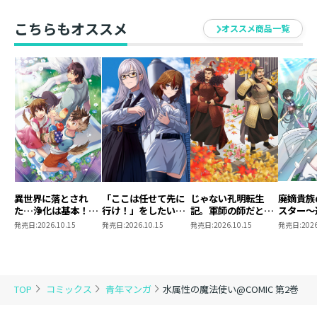
こちらもオススメ
オススメ商品一覧
異世界に落とされ
「ここは任せて先に
じゃない孔明転生
廃嫡貴族
た…浄化は基本！
行け！」をしたい死
記。軍師の師だとい
スター～
@COMIC 第7巻
にたがりの望まぬ宇
われましても
したが、
発売日:
2026.10.15
発売日:
2026.10.15
発売日:
2026.10.15
発売日:
2026
宙下剋上@COMIC
@COMIC 第3巻
造』で世
第4巻
りました
@COMI
TOP
コミックス
青年マンガ
水属性の魔法使い@COMIC 第2巻