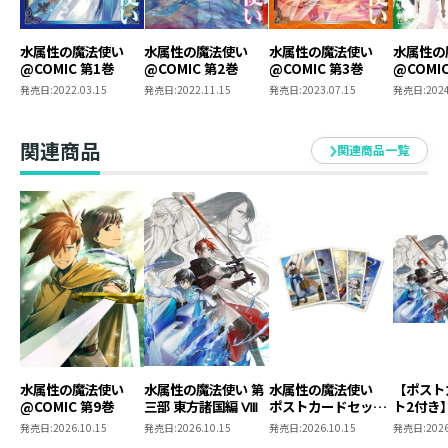
水属性の魔法使い
水属性の魔法使い
水属性の魔法使い
水属性の
@COMIC 第1巻
@COMIC 第2巻
@COMIC 第3巻
@COMI
発売日:
2022.03.15
発売日:
2022.11.15
発売日:
2023.07.15
発売日:
2024
関連商品
関連商品一覧
水属性の魔法使い
水属性の魔法使い 第
水属性の魔法使い
【ポスト
@COMIC 第9巻
三部 東方諸国編 Ⅷ
ポストカードセット
ト2付き
2
魔法使
発売日:
2026.10.15
発売日:
2026.10.15
発売日:
2026.10.15
発売日:
2026
東方諸国