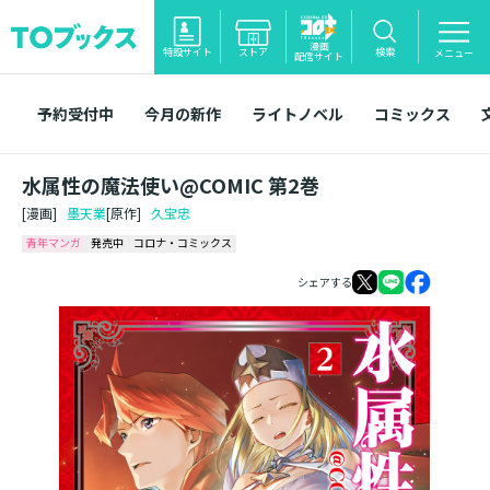
漫画
特設サイト
ストア
検索
メニュー
配信サイト
予約受付中
今月の新作
ライトノベル
コミックス
水属性の魔法使い@COMIC 第2巻
[漫画]
墨天業
[原作]
久宝忠
青年マンガ
発売中
コロナ・コミックス
シェアする