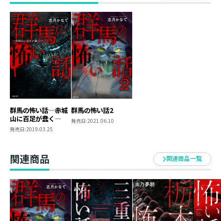
●湖から生える……（高崎市）
家族旅行で榛名湖に訪れた、とある女性。家族が美しい
景色に見とれている最中、女性が遭遇したのは、湖から
数多く生える、生気のない人間のような「何か」だっ
た……！
著者について
●志月かなで（シヅキ カナデ）
群馬の怖い話―赤城
群馬の怖い話2
札幌市出身。実話怪談や古典朗読の語り手として活躍
山に百足が蠢く―
発売日:
2021.06.10
中。書籍『ミラクルきょうふ！』シリーズ企画協力、
発売日:
2019.03.25
『東京100話 隠された物語』ナレーションなど。
関連商品
関連商品一覧