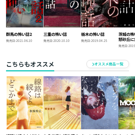
群馬の怖い話2
三重の怖い話
栃木の怖い話
茨城の怖
怒砂丘に
発売日:
2021.06.10
発売日:
2020.10.10
発売日:
2019.04.25
－
発売日:
2019
こちらもオススメ
オススメ商品一覧