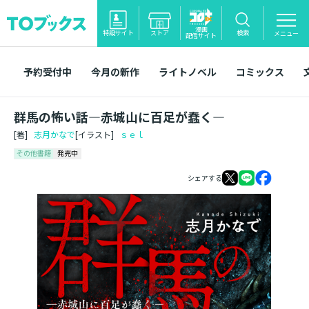
漫画
特設サイト
ストア
検索
メニュー
配信サイト
予約受付中
今月の新作
ライトノベル
コミックス
群馬の怖い話―赤城山に百足が蠢く―
[著]
志月かなで
[イラスト]
ｓｅｌ
その他書籍
発売中
シェアする