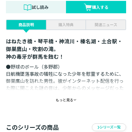
試し読み
購入する
商品説明
購入特典
関連ニュース
はねたき橋・琴平橋・神流川・榛名湖・土合駅・
御巣鷹山・吹割の滝。
神の毒牙が群馬を蝕む！
●野球のボール（多野郡）
日航機墜落事故の犠牲になった少年を慰霊するために、
御巣鷹山を訪れた男性。彼がインターネット配信を行っ
た際に聞こえた謎の音は、少年からのメッセージだった
のかもしれない。
もっと見る
●黒いくねくね（伊勢崎市）
霊感が強い男性が窓の外から見かけた、黒い影のような
物体。突如、男性の元に近づいた物体の正体は、通り魔
このシリーズの商品
シリーズ一覧
に遭い、無念の死をとげた女性の霊だったのだ……。