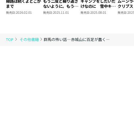
線路は続くよどこか
もう二度と繰り返さ
キャンプをしたいだ
ムーンライ
まで
ないように。もう一
けなのに 雪中キャ
クリプス
度、君と死ぬ。
ンプ編
発売日:
2026.02.01
発売日:
2025.11.01
発売日:
2025.08.01
発売日:
2025
TOP
その他書籍
群馬の怖い話―赤城山に百足が蠢く―