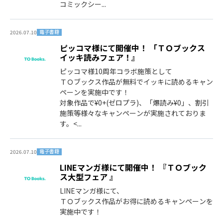
コミックシー...
電子書籍
2026.07.10
ピッコマ様にて開催中！ 「ＴＯブックス
イッキ読みフェア！』
ピッコマ様10周年コラボ施策として
ＴＯブックス作品が無料でイッキに読めるキャン
ペーンを実施中です！
対象作品で¥0+(ゼロプラ)、「爆読み¥0」、割引
施策等様々なキャンペーンが実施されておりま
す。<...
電子書籍
2026.07.10
LINEマンガ様にて開催中！ 『ＴＯブック
ス大型フェア 』
LINEマンガ様にて、
ＴＯブックス作品がお得に読めるキャンペーンを
実施中です！