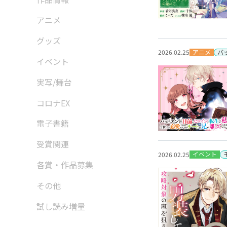
アニメ
グッズ
アニメ
バ
2026.02.25
イベント
実写/舞台
コロナEX
電子書籍
受賞関連
イベント
2026.02.25
各賞・作品募集
その他
試し読み増量