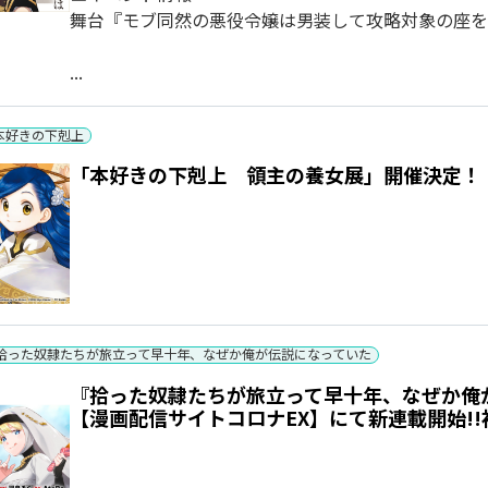
舞台『モブ同然の悪役令嬢は男装して攻略対象の座を
...
本好きの下剋上
「本好きの下剋上 領主の養女展」開催決定！
拾った奴隷たちが旅立って早十年、なぜか俺が伝説になっていた
『拾った奴隷たちが旅立って早十年、なぜか俺が
【漫画配信サイトコロナEX】にて新連載開始!