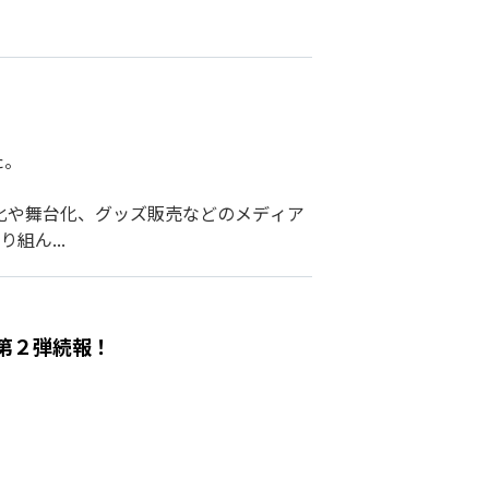
た。
化や舞台化、グッズ販売などのメディア
組ん...
第２弾続報！