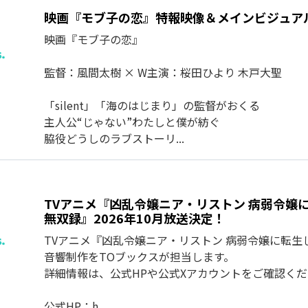
映画『モブ子の恋』特報映像＆メインビジュア
映画『モブ子の恋』
監督：風間太樹 × W主演：桜田ひより 木戸大聖
「silent」「海のはじまり」の監督がおくる
主人公“じゃない”わたしと僕が紡ぐ
脇役どうしのラブストーリ...
TVアニメ『凶乱令嬢ニア・リストン 病弱令嬢
無双録』2026年10月放送決定！
TVアニメ『凶乱令嬢ニア・リストン 病弱令嬢に転
音響制作をTOブックスが担当します。
詳細情報は、公式HPや公式Xアカウントをご確認く
公式HP：h...