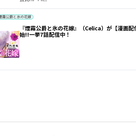
煙霧公爵と氷の花嫁
『煙霧公爵と氷の花嫁』（Celica）が【漫画
始!!一挙7話配信中！