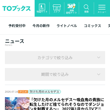
漫画
特設サイト
ストア
検索
メニュー
配信サイト
予約受付中
今月の新作
ライトノベル
コミックス
ニュース
News
カテゴリで絞り込み
期間で絞り込み
欠けた月のメルセデス
アニメ
2026.07.16
『欠けた月のメルセデス～吸血鬼の貴族に
転生したけど捨てられそうなのでダンジョ
ンを制覇する～』 2027年1月からTVアニ