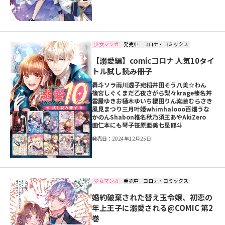
少女マンガ
発売中
コロナ・コミックス
【溺愛編】comicコロナ 人気10タイ
トル試し読み冊子
轟斗ソラ
雨川透子
宛
稲井田そう
八美☆わん
篠宮しぐ
くまだ乙夜
さがら梨々
krage
榛名丼
雲屋ゆきお
樋木ゆいち
櫻田りん
紫藤むらさき
風見まつり
三月叶姫
whimhalooo
百畑うな
かのん
Shabon
椎名秋乃
須王あや
AkiZero
画仁本にも
琴子
笹原亜美
七星郁斗
発売日：
2024年12月25日
少女マンガ
発売中
コロナ・コミックス
婚約破棄された替え玉令嬢、初恋の
年上王子に溺愛される@COMIC 第2
巻