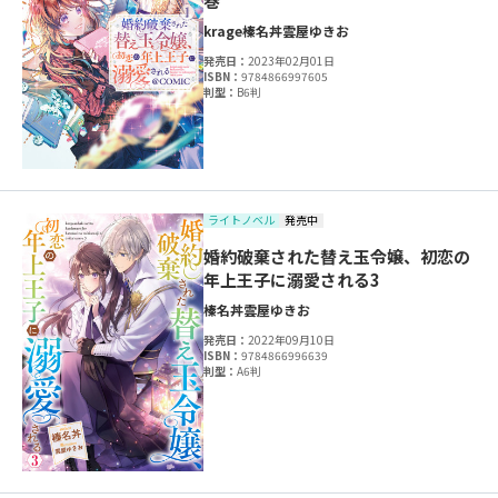
巻
krage
榛名丼
雲屋ゆきお
発売日：
2023年02月01日
ISBN：
9784866997605
判型：
B6判
ライトノベル
発売中
婚約破棄された替え玉令嬢、初恋の
年上王子に溺愛される3
榛名丼
雲屋ゆきお
発売日：
2022年09月10日
ISBN：
9784866996639
判型：
A6判