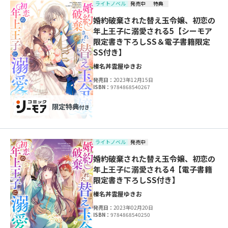
ライトノベル
発売中
特典
婚約破棄された替え玉令嬢、初恋の
年上王子に溺愛される5【シーモア
限定書き下ろしSS＆電子書籍限定
SS付き】
榛名丼
雲屋ゆきお
発売日：
2023年12月15日
ISBN：
9784868540267
ライトノベル
発売中
婚約破棄された替え玉令嬢、初恋の
年上王子に溺愛される4【電子書籍
限定書き下ろしSS付き】
榛名丼
雲屋ゆきお
発売日：
2023年02月20日
ISBN：
9784868540250