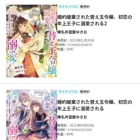
ライトノベル
発売中
婚約破棄された替え玉令嬢、初恋の
年上王子に溺愛される2
榛名丼
雲屋ゆきお
発売日：
2022年01月20日
ISBN：
9784866994079
判型：
A6判
ライトノベル
発売中
婚約破棄された替え玉令嬢、初恋の
年上王子に溺愛される
榛名丼
雲屋ゆきお
発売日：
2021年09月18日
ISBN：
9784866993300
判型：
B6判