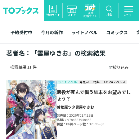
漫画
特設サイト
ストア
検索
メニュー
配信サイト
予約受付中
今月の新作
ライトノベル
コミックス
著者名：「雲屋ゆきお」の検索結果
検索結果 11 件
絞り込み
ライトノベル
発売中
特典
Celicaノベルス
悪役が死んで償う結末をお望みでし
ょう？
曽根原ツタ
雲屋ゆきお
発売日：
2026年01月15日
ISBN：
9784867948453
判型：
B6判
ページ数：
320ページ