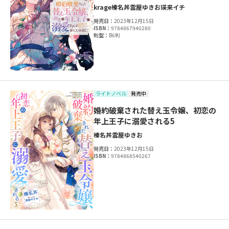
krage
榛名丼
雲屋ゆきお
瑛来イチ
発売日：
2023年12月15日
ISBN：
9784867940280
判型：
B6判
ライトノベル
発売中
婚約破棄された替え玉令嬢、初恋の
年上王子に溺愛される5
榛名丼
雲屋ゆきお
発売日：
2023年12月15日
ISBN：
9784868540267