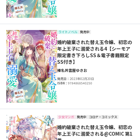
ライトノベル
発売中
婚約破棄された替え玉令嬢、初恋の
年上王子に溺愛される4【シーモア
限定書き下ろしSS＆電子書籍限定
SS付き】
榛名丼
雲屋ゆきお
発売日：
2023年02月20日
ISBN：
9784868540250
少女マンガ
発売中
コロナ・コミックス
婚約破棄された替え玉令嬢、初恋の
年上王子に溺愛される@COMIC 第1