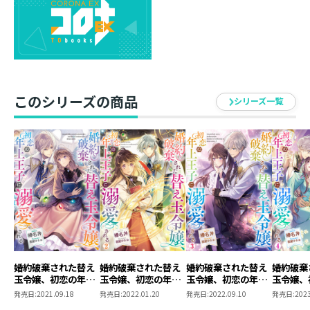
王子ルキウスと想いが通じ合った令嬢ルイゼ。
正式に魔道具研究所員となり、暗黒魔法の会議へも参加
して……とトントン拍子に事は運ばなかった！
新任課長から魔法への関与を禁止され、雑用部署「一律
調整課」へと配属されてしまう。
めげずにルイゼは、不人気すぎる祭典――魔道具祭を盛況さ
このシリーズの商品
シリーズ一覧
せようと奔走！
だが、奮闘する彼女を嘲笑うかのように、ルキウスの婚
約者と噂された令嬢の登場が心をざわめかせる。
惜しみなく愛を囁くルキウスを受け入れる一方で、制御
できない感情に振り回されて……？
「君の顔が見たい、駄目か？」
「無理です……！（この醜い感情を消し去ってしまいた
い）」
恋もお仕事も制御不能？ すれ違い純愛異世界ファンタ
ジー第３弾！
婚約破棄された替え
婚約破棄された替え
婚約破棄された替え
婚約破棄
玉令嬢、初恋の年上
玉令嬢、初恋の年上
玉令嬢、初恋の年上
玉令嬢、
王子に溺愛される
王子に溺愛される2
王子に溺愛される3
王子に溺
発売日:
2021.09.18
発売日:
2022.01.20
発売日:
2022.09.10
発売日:
2023
4【電子