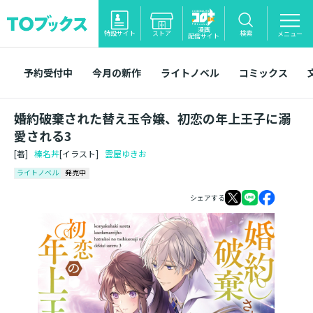
漫画
特設サイト
ストア
検索
メニュー
配信サイト
予約受付中
今月の新作
ライトノベル
コミックス
婚約破棄された替え玉令嬢、初恋の年上王子に溺
愛される3
[著]
榛名丼
[イラスト]
雲屋ゆきお
ライトノベル
発売中
シェアする