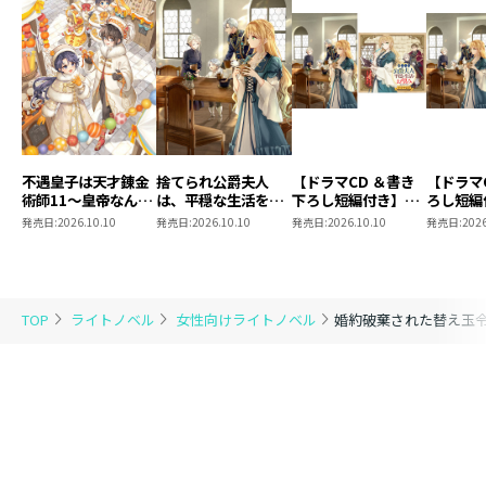
不遇皇子は天才錬金
捨てられ公爵夫人
【ドラマCD ＆書き
【ドラマ
術師11～皇帝なんて
は、平穏な生活をお
下ろし短編付き】捨
ろし短編
柄じゃないので弟妹
望みのようです5
てられ公爵夫人は、
られ公爵
発売日:
2026.10.10
発売日:
2026.10.10
発売日:
2026.10.10
発売日:
2026
を可愛がりたい～
平穏な生活をお望み
穏な生活
のようです5【著：
ようです
カレヤタミエ 直筆
サイン本】
TOP
ライトノベル
女性向けライトノベル
婚約破棄された替え玉