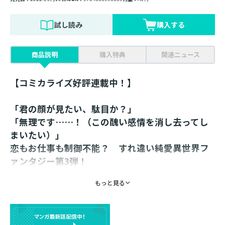
試し読み
購入する
商品説明
購入特典
関連ニュース
【コミカライズ好評連載中！】
「君の顔が見たい、駄目か？」
「無理です……！（この醜い感情を消し去ってし
まいたい）」
恋もお仕事も制御不能？ すれ違い純愛異世界フ
ァンタジー第3弾！
コミックス1話試し読み＆書き下ろし番外編2本収
もっと見る
録！
【あらすじ】