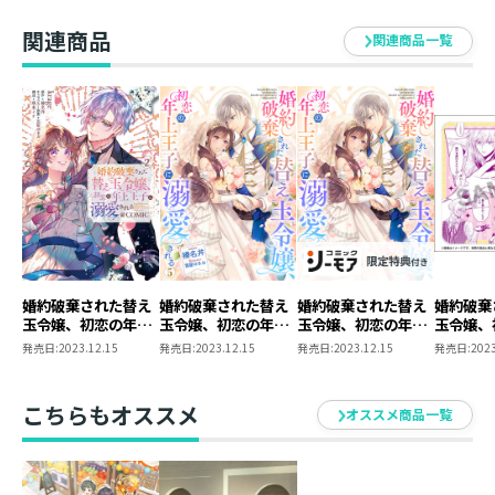
き下ろし
関連商品
関連商品一覧
婚約破棄された替え
婚約破棄された替え
婚約破棄された替え
婚約破棄
玉令嬢、初恋の年上
玉令嬢、初恋の年上
玉令嬢、初恋の年上
玉令嬢、
王子に溺愛される
王子に溺愛される5
王子に溺愛される
王子に溺
発売日:
2023.12.15
発売日:
2023.12.15
発売日:
2023.12.15
発売日:
2023
@COMIC 第2巻
5【シーモア限定書
COMIC
き下ろしSS＆電子書
ースター
籍限定SS付き】
こちらもオススメ
オススメ商品一覧