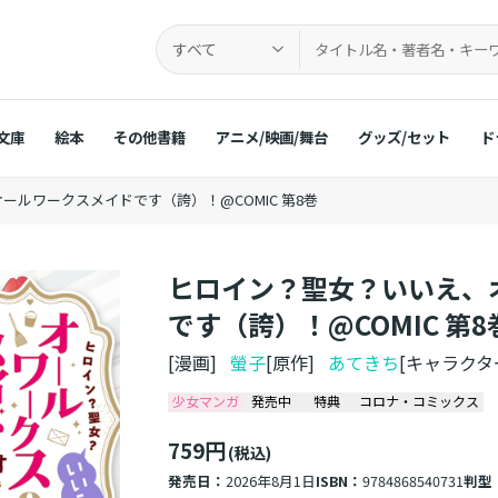
すべて
文庫
絵本
その他書籍
アニメ/映画/舞台
グッズ/セット
ド
ールワークスメイドです（誇）！@COMIC 第8巻
ヒロイン？聖女？いいえ、
です（誇）！@COMIC 第8
[漫画]
螢子
[原作]
あてきち
[キャラク
少女マンガ
発売中
特典
コロナ・コミックス
759円
(税込)
発売日：
2026年8月1日
ISBN：
9784868540731
判型