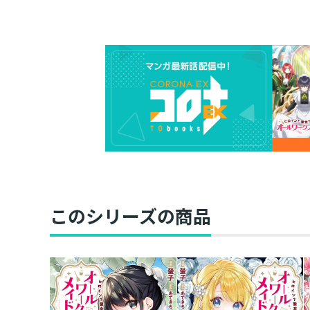
このシリーズの商品