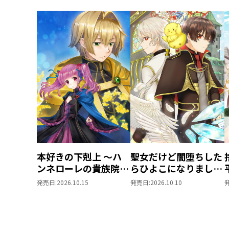
本好きの下剋上 ～ハ
聖女だけど闇堕ちした
ンネローレの貴族院五
らひよこになりまし
年生～ 「恋してみた
た！@COMIC 第4巻
発売日:
2026.10.15
発売日:
2026.10.10
いお姫様 2」