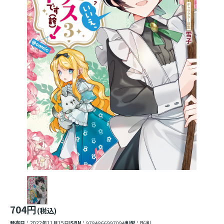
704円
(税込)
発売日：
2022年11月15日
ISBN：
9784866997094
判型：
B6判