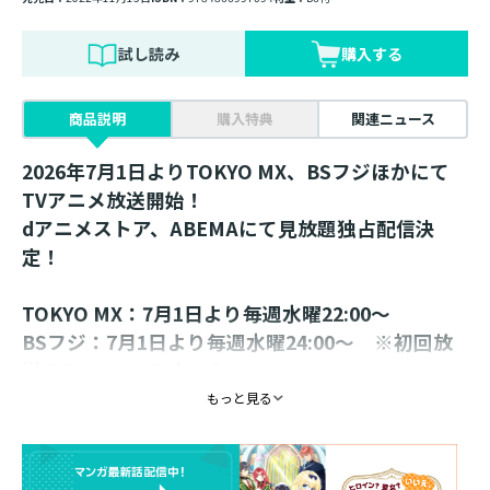
試し読み
購入する
商品説明
購入特典
関連ニュース
2026年7月1日よりTOKYO MX、BSフジほかにて
TVアニメ放送開始！
dアニメストア、ABEMAにて見放題独占配信決
定！
TOKYO MX：7月1日より毎週水曜22:00～
BSフジ：7月1日より毎週水曜24:00～ ※初回放
送のみ24:30～スタート
AT-X：7月3日より毎週金曜20:30～（リピート放
もっと見る
送：毎週火曜8:30～、毎週木曜14:30～）
dアニメストア、ABEMA ：6月24日より 毎週水曜
22:30～