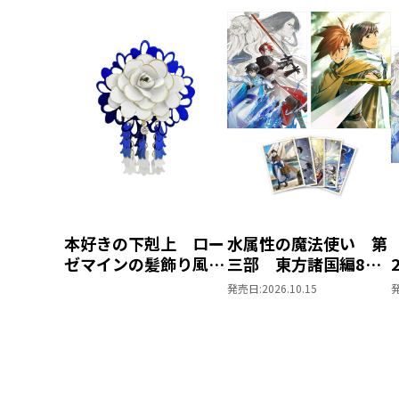
本好きの下剋上 ロー
水属性の魔法使い 第
ゼマインの髪飾り風ブ
三部 東方諸国編8
ローチ
同時発売まとめ買いセ
発売日:
2026.10.15
ット