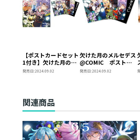
【ポストカードセット
欠けた月のメルセデス
1付き】欠けた月のメ
@COMIC ポストカ
ルセデス～吸血鬼の貴
ードセット1
発売日:
2024.09.02
発売日:
2024.09.02
族に転生したけど捨て
られそうなのでダンジ
ョンを制覇する～＠
COMIC 第4巻（コロ
関連商品
ナ・コミックス）