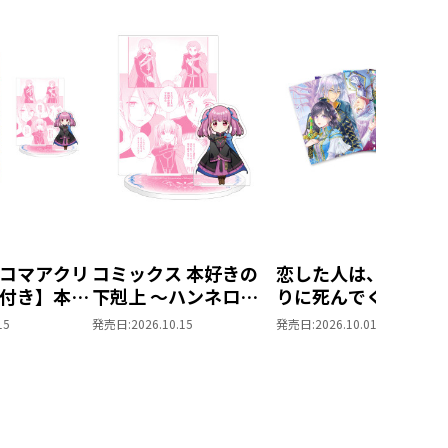
コマアクリ
コミックス 本好きの
恋した人は、妹の代
付き】本好
下剋上 ～ハンネロー
りに死んでくれと言
 ～ハンネ
レの貴族院五年生～
た。＠COMIC ポス
15
発売日:
2026.10.15
発売日:
2026.10.01
族院五年生
「恋してみたいお姫
トカードセット1
てみたいお
様」 ジオラマコマア
（コミック
クリルスタンド（1巻
4話）