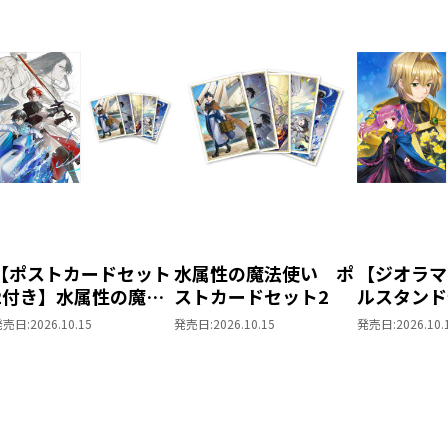
【ポストカードセット
水属性の魔法使い ポ
【ジオラマ
2付き】水属性の魔法
ストカードセット2
ルスタンド
使い 第三部 東方諸
きの下剋上
発売日:
2026.10.15
発売日:
2026.10.15
発売日:
2026.10.
国編8
ローレの貴
～ 「恋し
姫様 2」
ス）