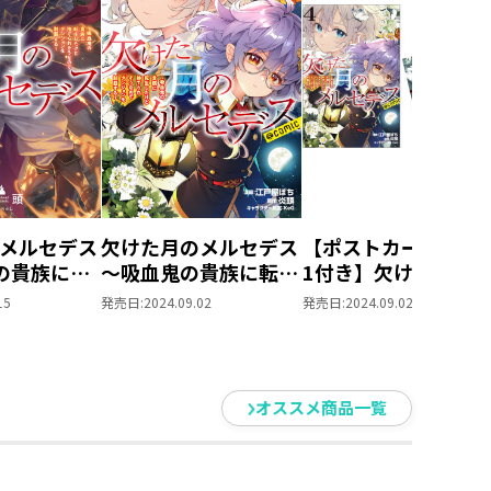
メルセデス
欠けた月のメルセデス
【ポストカードセッ
の貴族に転
～吸血鬼の貴族に転生
1付き】欠けた月の
捨てられそ
したけど捨てられそう
ルセデス～吸血鬼の
15
発売日:
2024.09.02
発売日:
2024.09.02
ンジョンを
なのでダンジョンを制
族に転生したけど捨
覇する～＠COMIC 第4
られそうなのでダン
巻
ョンを制覇する～＠
COMIC 第4巻（コロ
オススメ商品一覧
ナ・コミックス）