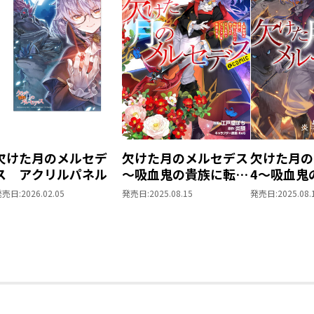
欠けた月のメルセデ
欠けた月のメルセデス
欠けた月の
ス アクリルパネル
～吸血鬼の貴族に転生
4～吸血鬼
したけど捨てられそう
生したけど
発売日:
2026.02.05
発売日:
2025.08.15
発売日:
2025.08.
なのでダンジョンを制
うなのでダ
覇する～@COMIC 第5
制覇する～
巻