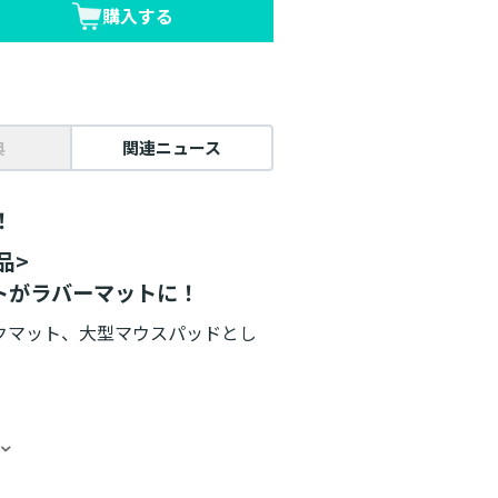
購入する
典
関連ニュース
！
品>
トがラバーマットに！
クマット、大型マウスパッドとし