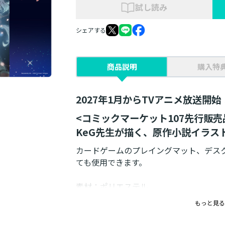
試し読み
シェアする
商品説明
購入特
2027年1月からTVアニメ放送開始
<コミックマーケット107先行販売
KeG先生が描く、原作小説イラス
カードゲームのプレイングマット、デス
ても使用できます。
素材：ポリエステル
仕様：昇華転写印刷OPP袋入れ
もっと見る
サイズ：600×350×2mm
イラスト：KeG