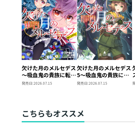
欠けた月のメルセデス
欠けた月のメルセデス
～吸血鬼の貴族に転生
5～吸血鬼の貴族に転
したけど捨てられそう
生したけど捨てられそ
発売日:
2026.07.15
発売日:
2026.07.15
なのでダンジョンを制
うなのでダンジョンを
覇する～@COMIC 第6
制覇する～
巻
こちらもオススメ