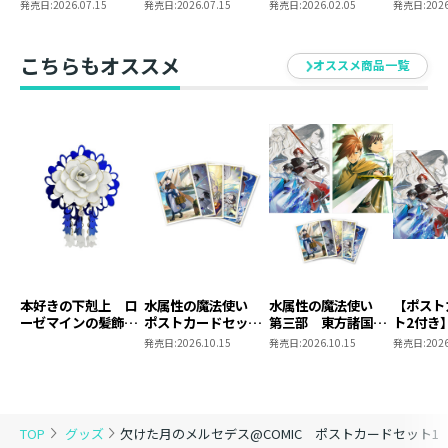
転生したけど捨てら
に転生したけど捨て
発売日:
2026.07.15
発売日:
2026.07.15
発売日:
2026.02.05
発売日:
2026
れそうなのでダンジ
られそうなのでダン
ョンを制覇する～
ジョンを制覇する～
@COMIC 第6巻
こちらもオススメ
オススメ商品一覧
本好きの下剋上 ロ
水属性の魔法使い
水属性の魔法使い
【ポスト
ーゼマインの髪飾り
ポストカードセット
第三部 東方諸国編
ト2付き
風ブローチ
2
8 同時発売まとめ
魔法使
発売日:
2026.10.15
発売日:
2026.10.15
発売日:
2026
買いセット
東方諸国
TOP
グッズ
欠けた月のメルセデス@COMIC ポストカードセット1