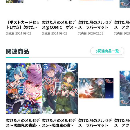
【ポストカードセッ
欠けた月のメルセデ
欠けた月のメルセデ
欠けた月
ト1付き】欠けた月
ス@COMIC ポスト
ス ラバーマット
ス アク
のメルセデス～吸血
カードセット1
発売日:
2024.09.02
発売日:
2024.09.02
発売日:
2026.02.05
発売日:
2026
鬼の貴族に転生した
けど捨てられそうな
のでダンジョンを制
関連商品
関連商品一覧
覇する～＠COMIC 第
4巻（コロナ・コミ
ックス）
欠けた月のメルセデ
欠けた月のメルセデ
欠けた月のメルセデ
欠けた月
ス～吸血鬼の貴族に
ス5～吸血鬼の貴族
ス ラバーマット
ス アク