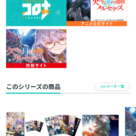
ットが登場！
1巻から4巻までのカバーイラストがポストカードになっ
て登場！
江戸屋ぽち先生描き下ろしイラスト入りの5枚1組のセッ
トです。
ポストカードイラスト
１）コミックス１巻カバー
２）コミックス２巻カバー
３）コミックス３巻カバー
このシリーズの商品
４）コミックス４巻カバー
シリーズ一覧
５）描き下ろし