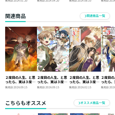
発売日:
2024.01.20
発売日:
2024.04.20
発売日:
2024.08.10
発売日:
2024
と内政努力で不幸な
識と内政努力で不幸
識と内政努力で不幸
と内政努
歴史の改変に挑みま
な歴史の改変に挑み
な歴史の改変に挑み
歴史の改
す～
ます～
ます～
す～ 原
関連商品
関連商品一覧
巻+コミ
巻 2冊
ット【特
２度目の人生、と思
２度目の人生、と思
２度目の人生、と思
２度目の
ったら、実は３度目
ったら、実は３度目
ったら、実は３度目
ったら、
だった。８～歴史知
だった。～歴史知識
だった。7 ～歴史知
だった。
発売日:
2026.09.15
発売日:
2026.09.15
発売日:
2026.02.15
発売日:
2026
識と内政努力で不幸
と内政努力で不幸な
識と内政努力で不幸
と内政努
な歴史の改変に挑み
歴史の改変に挑みま
な歴史の改変に挑み
歴史の改
ます～
す～@COMIC 第4巻
ます～
す～@CO
こちらもオススメ
オススメ商品一覧