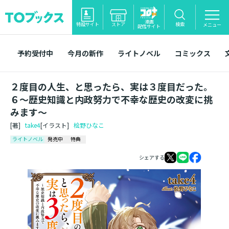
漫画
特設サイト
ストア
検索
メニュー
配信サイト
予約受付中
今月の新作
ライトノベル
コミックス
２度目の人生、と思ったら、実は３度目だった。
６～歴史知識と内政努力で不幸な歴史の改変に挑
みます～
[著]
take4
[イラスト]
桧野ひなこ
ライトノベル
発売中
特典
シェアする