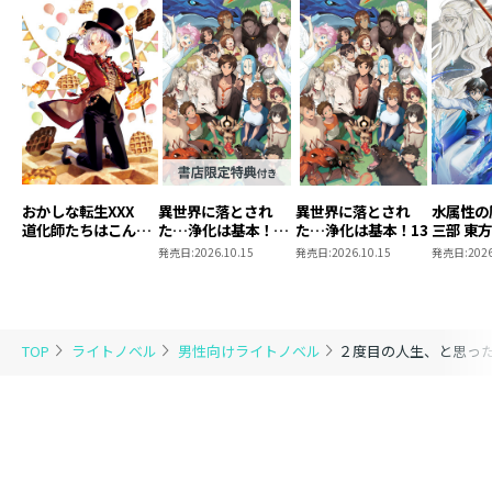
おかしな転生XXX
異世界に落とされ
異世界に落とされ
水属性の
道化師たちはこんが
た…浄化は基本！
た…浄化は基本！13
三部 東
りと
13【ピッコマ限定
発売日:
2026.10.15
発売日:
2026.10.15
発売日:
2026
SS付き】
TOP
ライトノベル
男性向けライトノベル
２度目の人生、と思っ