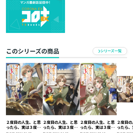
異例づくしの陞爵【しょうしゃく】に戸惑いつつも、
「より力をつけるチャンスだ！」と一家全滅の未来を防
ぐ決意は変わらない！
数年後のグリフォニア帝国との大戦に向け、鉱山開発や
特産品【ハチミツ】の販売で領内を潤し、魔境騎士団の
設立や新都市の建設で防備を強化。
さらには国王陛下の行幸をも利用して自領を大きく飛躍
させていく！
このシリーズの商品
シリーズ一覧
だがそんなある日、宿敵となるであろう帝国一の智将・
ジークハルトが突如来訪して……⁉
“家族第一主義”な麒麟児による前代未聞の一大反逆劇、
第六弾！
２度目の人生、と思
２度目の人生、と思
２度目の人生、と思
２度目の
ったら、実は３度目
ったら、実は３度目
ったら、実は３度目
ったら、
だった。～歴史知識
だった。２～歴史知
だった。３～歴史知
だった。