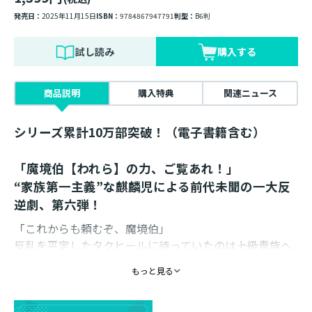
発売日：
2025年11月15日
ISBN：
9784867947791
判型：
B6判
試し読み
購入する
商品説明
購入特典
関連ニュース
シリーズ累計10万部突破！（電子書籍含む）
「魔境伯【われら】の力、ご覧あれ！」
“家族第一主義”な麒麟児による前代未聞の一大反
逆劇、第六弾！
「これからも頼むぞ、魔境伯」
反乱を平定したタクヒールに待っていたのは――上級貴族へ
の大出世⁉
もっと見る
戦功によりテイグーンを中心に領地が拡大し、辺境伯と
同格の重鎮として王国南部の防衛網を担うことに。