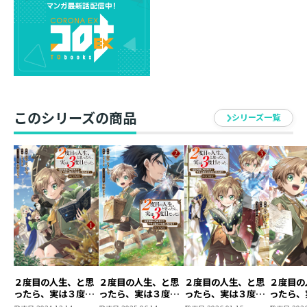
「――今度こそ俺は家族を救ってみせる！」
一度目の人生の現代知識と二度目の記憶を頼りに、三度
目の正直で、彼は家族に降りかかる災いへと立ち向か
う。
水車に乾麺と文明の利器を発明し、きたる凶作を迎え撃
つ！
すると、彼のなりふり構わない行動と力と鋼の意志を認
このシリーズの商品
めた心強い人材まで今回は味方について……!?
シリーズ一覧
“家族第一主義”な麒麟児が悲しき運命を打ち破る！
前代未聞の一大反逆劇、開幕！
２度目の人生、と思
２度目の人生、と思
２度目の人生、と思
２度目の
ったら、実は３度目
ったら、実は３度目
ったら、実は３度目
ったら、
だった。～歴史知識
だった。～歴史知識
だった。～歴史知識
だった。