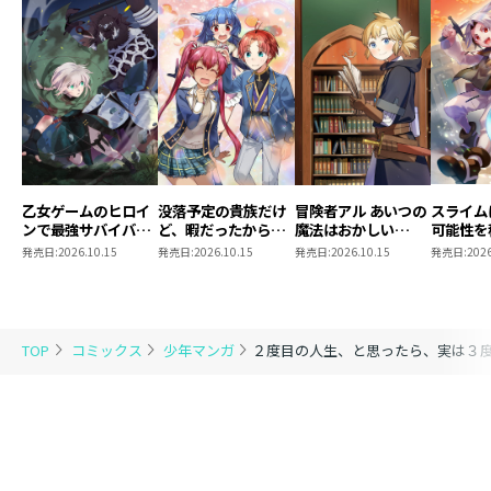
乙女ゲームのヒロイ
没落予定の貴族だけ
冒険者アル あいつの
スライム
ンで最強サバイバル
ど、暇だったから魔
魔法はおかしい
可能性を
@COMIC 第9巻
法を極めてみた
@COMIC 第5巻
～２回目
発売日:
2026.10.15
発売日:
2026.10.15
発売日:
2026.10.15
発売日:
2026
@COMIC 第13巻
ゃんとス
き合いま
@COMI
TOP
コミックス
少年マンガ
２度目の人生、と思ったら、実は３度