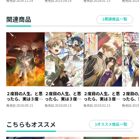
発売日:
2024.12.14
発売日:
2025.06.14
発売日:
2026.01.15
発売日:
2026
と内政努力で不幸な
と内政努力で不幸な
と内政努力で不幸な
と内政努
歴史の改変に挑みま
歴史の改変に挑みま
歴史の改変に挑みま
歴史の改
す～@COMIC 第1巻
す～@COMIC 第2巻
す～@COMIC 第3巻
す～@CO
関連商品
関連商品一覧
２度目の人生、と思
２度目の人生、と思
２度目の人生、と思
２度目の
ったら、実は３度目
ったら、実は３度目
ったら、実は３度目
ったら、
だった。８～歴史知
だった。～歴史知識
だった。7 ～歴史知
だった。
発売日:
2026.09.15
発売日:
2026.09.15
発売日:
2026.02.15
発売日:
2026
識と内政努力で不幸
と内政努力で不幸な
識と内政努力で不幸
と内政努
な歴史の改変に挑み
歴史の改変に挑みま
な歴史の改変に挑み
歴史の改
ます～
す～@COMIC 第4巻
ます～
す～@CO
こちらもオススメ
オススメ商品一覧