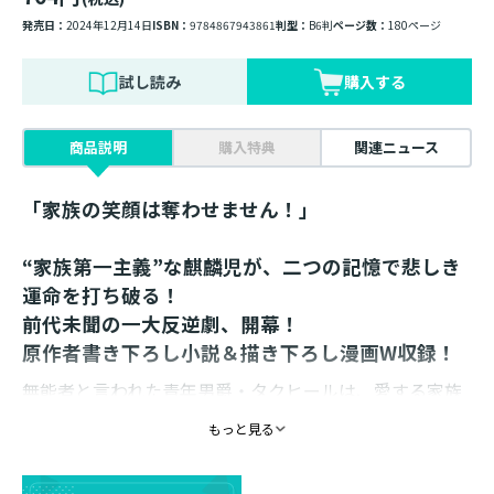
発売日：
2024年12月14日
ISBN：
9784867943861
判型：
B6判
ページ数：
180ページ
試し読み
購入する
商品説明
購入特典
関連ニュース
「家族の笑顔は奪わせません！」
“家族第一主義”な麒麟児が、二つの記憶で悲しき
運命を打ち破る！
前代未聞の一大反逆劇、開幕！
原作者書き下ろし小説＆描き下ろし漫画W収録！
無能者と言われた青年男爵・タクヒールは、愛する家族
を何もできずに失った。
もっと見る
しかし死に際、突如時空魔法で前々世の記憶を持ったま
ま幼少期へ逆行する!?