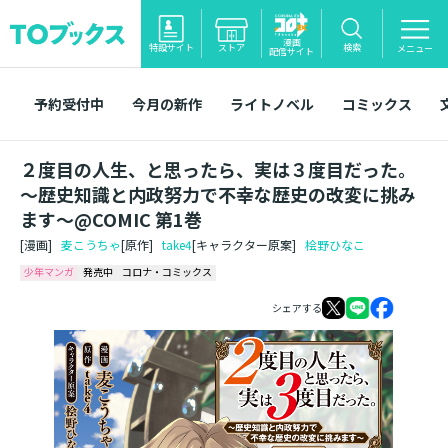
漫画
特設サイト
ストア
検索
メニュー
配信サイト
予約受付中
今月の新作
ライトノベル
コミックス
２度目の人生、と思ったら、実は３度目だった。
～歴史知識と内政努力で不幸な歴史の改変に挑み
ます～@COMIC 第1巻
[漫画]
麦こうちゃ
[原作]
take4
[キャラクター原案]
桧野ひなこ
少年マンガ
発売中
コロナ・コミックス
シェアする