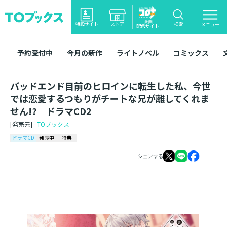
漫画
特設サイト
ストア
検索
メニュー
配信サイト
予約受付中
今月の新作
ライトノベル
コミックス
バッドエンド目前のヒロインに転生した私、今世
では恋愛するつもりがチートな兄が離してくれま
せん!? ドラマCD2
[発売元]
TOブックス
ドラマCD
発売中
特典
シェアする