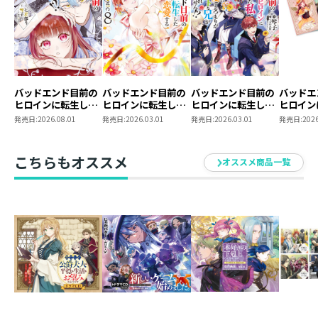
バッドエンド目前の
バッドエンド目前の
バッドエンド目前の
バッドエ
ヒロインに転生した
ヒロインに転生した
ヒロインに転生した
ヒロイン
私、今世では恋愛す
私、今世では恋愛す
私、今世では恋愛す
私、今世
発売日:
2026.08.01
発売日:
2026.03.01
発売日:
2026.03.01
発売日:
2026
るつもりがチートな
るつもりがチートな
るつもりがチートな
るつもり
兄が離してくれませ
兄が離してくれませ
兄が離してくれませ
兄が離し
ん!?@COMIC 第9巻
ん!?@COMIC 第8巻
ん!?10
ん!? 
こちらもオススメ
オススメ商品一覧
ポストカ