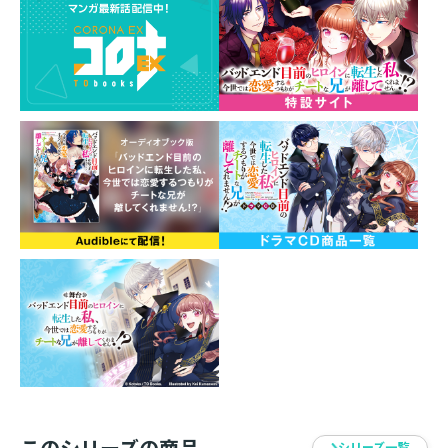
『告白の行方』
ある日、レーネの靴箱にラブレターが！ ユリウスとル
カが仲良く笑顔でラブレターの差出人のところへ向かう
──！
大人気の小説３巻書き下ろし番外編『身体は子供、頭脳
は半分だけ大人』も音声化し、豪華３本立て！
レーネ・ウェインライト：鈴代紗弓
ユリウス・ウェインライト：内田雄馬
吉田（マクシミリアン・スタイナー）：石川界人
セオドア・リンドグレーン：梅原裕一郎
ヴィリー・マクラウド：畠中 祐
アーノルド・エッカート：天崎滉平
ラインハルト・ノークス：白井悠介
ルカーシュ・アストン：上村祐翔
テレーゼ・リドル：長谷川育美
このシリーズの商品
シリーズ一覧