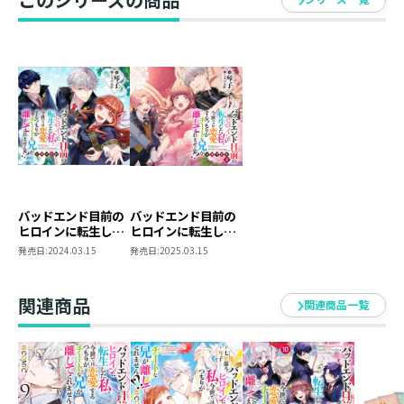
バッドエンド目前の
バッドエンド目前の
ヒロインに転生した
ヒロインに転生した
私、今世では恋愛す
私、今世では恋愛す
発売日:
2024.03.15
発売日:
2025.03.15
るつもりがチートな
るつもりがチートな
兄が離してくれませ
兄が離してくれませ
ん!? ドラマCD
ん!? ドラマCD2
関連商品
関連商品一覧