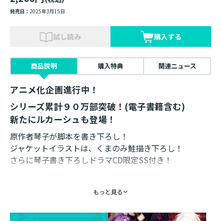
発売日：
2025年3月15日
試し読み
購入する
商品説明
購入特典
関連ニュース
アニメ化企画進行中！
シリーズ累計９０万部突破！(電子書籍含む)
新たにルカーシュも登場！
原作者琴子が脚本を書き下ろし！
ジャケットイラストは、くまのみ鮭描き下ろし！
さらに琴子書き下ろしドラマCD限定SS付き！
琴子書き下ろし脚本2本！
もっと見る
『地獄の入れ替わり魔法』
魔道具研究会の試作品のせいで、「？？？」と
「？？？」の身体が入れ替わってしまって……？