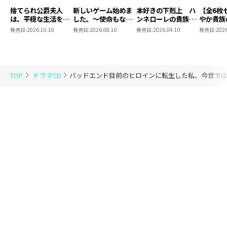
捨てられ公爵夫人
新しいゲーム始めま
本好きの下剋上 ハ
【全6枚
は、平穏な生活をお
した。～使命もない
ンネローレの貴族院
やか貴族
望みのようですドラ
のに最強です？～ド
五年生 ドラマCD３
すめ。ド
発売日:
2026.10.10
発売日:
2026.08.10
発売日:
2026.04.10
発売日:
2026
マCD
ラマCD Ver.5.0
TOP
ドラマCD
バッドエンド目前のヒロインに転生した私、今世では恋