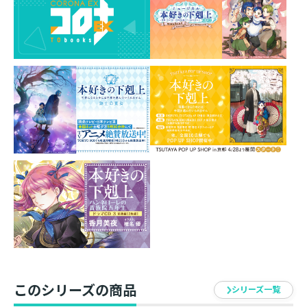
「ハンネローレの貴族院五年生３」がドラマＣＤ２枚組
化！
香月美夜書き下ろしドラマＣＤ用SS付き！
ジャケットは椎名優描き下ろし！
新キャスト含む豪華声優陣が紡ぐ第三章！
【あらすじ】
父の中ではすでに婚約者が内定している――衝撃の事実にう
ろたえるハンネローレは、それが彼女の能力を図るため
の課題だったと知らされる。自身の不足を痛感した彼女
は、やがて腹を括り一つの決断を下す。
側近を率いて動き出した彼女が、自ら手を伸ばした未来
とはーー？
ハンネローレのために奔走するケントリプス、対等な立
場を望み彼を鼓舞するラザンタルク。そして帰還したフ
ェルディナンドとローゼマインが見せる互いへの想
い……。多視点で紡がれるそれぞれの恋模様に胸が躍る
このシリーズの商品
シリーズ一覧
ことと間違いなし！ ますます糖度の増したドラマCDは