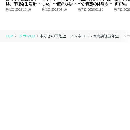
は、平穏な生活をお
した。～使命もない
やか貴族の休暇のす
すすめ。
望みのようですドラ
のに最強です？～ド
すめ。ドラマCD
ドラマCD収録分数
発売日:
2026.10.10
発売日:
2026.08.10
発売日:
2026.01.10
発売日:
2026
マCD
ラマCD Ver.5.0
前編：59分
後編：62分
ドラマCD品番：TOBC0076-0077
TOP
ドラマCD
本好きの下剋上 ハンネローレの貴族院五年生 ドラ