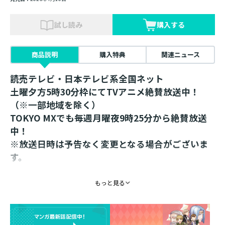
試し読み
購入する
商品説明
購入特典
関連ニュース
読売テレビ・日本テレビ系全国ネット
土曜夕方5時30分枠にてTVアニメ絶賛放送中！
（※一部地域を除く）
TOKYO MXでも毎週月曜夜9時25分から絶賛放送
中！
※放送日時は予告なく変更となる場合がございま
す。
第56回星雲賞「日本長編部門（小説）」受賞！
もっと見る
「このライトノベルがすごい！」（宝島社刊）殿
堂入り！
シリーズ累計1300万部突破！（電子書籍を含む）