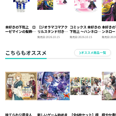
エグランティーヌ：遠藤 綾
アナスタージウス：大塚剛央
レティーツィア：長縄まりあ
ヒルシュール：渡辺明乃
ハイルリーゼ：夏吉ゆうこ
本好きの下剋上 ロ
【ジオラマコマアク
コミックス 本好きの
本好きの
アンドレア：井澤美香子
ーゼマインの髪飾り
リルスタンド付き】
下剋上 ～ハンネロー
ンネロー
風ブローチ
本好きの下剋上 ～ハ
レの貴族院五年生～
五年生～
発売日:
2026.10.15
発売日:
2026.10.15
発売日:
2026
ルイポルト：遠藤広之
ンネローレの貴族院
「恋してみたいお姫
たいお姫
エルーシア：大木咲絵子
五年生～ 「恋してみ
様」 ジオラマコマ
たいお姫様 2」（コ
アクリルスタンド
イドナリッテ：野村香菜子
こちらもオススメ
オススメ商品一覧
ミックス）
（1巻4話）
ウルツドルフ：岡井カツノリ
香月美夜
MIYA KAZUKI
本作でデビュー。
発売の頃にはアニメの放送が始まっていますね。今は
色々と準備が進む中で「ここが素敵なの！」と言えずに
黙っているのが辛いです。
捨てられ公爵夫人
新しいゲーム始めま
【全6枚セット】穏
穏やか貴