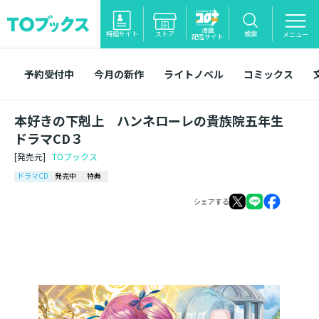
漫画
特設サイト
ストア
検索
メニュー
配信サイト
予約受付中
今月の新作
ライトノベル
コミックス
本好きの下剋上 ハンネローレの貴族院五年生
ドラマCD３
[発売元]
TOブックス
ドラマCD
発売中
特典
シェアする