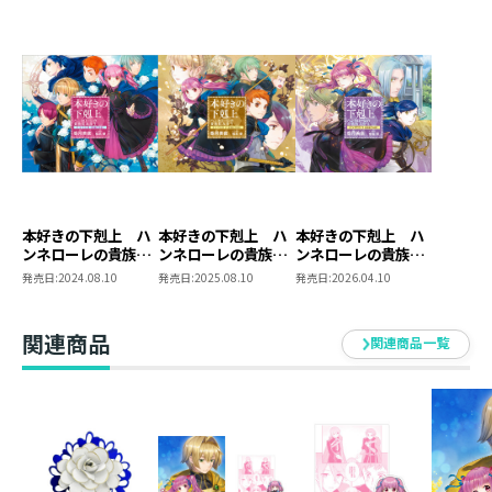
120分超の２枚組！ これまでとは一味違う「泣き虫
姫」の、勇猛果敢な口説き文句を聴き逃すな！
【ハンネローレの貴族院五年生 ドラマＣＤ３出演】
ハンネローレ：諸星すみれ
ローゼマイン：井口裕香
フェルディナンド：速水 奨
ケントリプス：坂 泰斗
ラザンタルク：八代 拓
本好きの下剋上 ハ
本好きの下剋上 ハ
本好きの下剋上 ハ
ンネローレの貴族院
ンネローレの貴族院
ンネローレの貴族院
レスティラウト：小林千晃
五年生 ドラマCD
五年生 ドラマCD２
五年生 ドラマCD３
発売日:
2024.08.10
発売日:
2025.08.10
発売日:
2026.04.10
オルトヴィーン：梅田修一朗
アウブ・ダンケルフェルガー：上田燿司
コルドゥラ：大原さやか
関連商品
関連商品一覧
シャルロッテ：本渡 楓
ドレッファングーア：志田有彩
リーベスクヒルフェ：加藤英美里
ヴェントゥヒーテ：後藤沙緒里
シュテルラート：寺島惇太