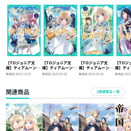
書籍・漫画・キャラクターデザインなどで活動中。
夏の季節と少年少女が好き。
【TOジュニア文
【TOジュニア文
【TOジュニア文
【TOジ
庫】ティアムーン帝
庫】ティアムーン帝
庫】ティアムーン帝
庫】ティ
国物語1～断頭台か
国物語2～断頭台か
国物語3～断頭台か
国物語4
発売日:
2022.12.01
発売日:
2023.02.01
発売日:
2023.05.01
発売日:
2023
ら始まる、姫の転生
ら始まる、姫の転生
ら始まる、姫の転生
ら始まる
逆転ストーリー～
逆転ストーリー～
逆転ストーリー～
逆転スト
関連商品
関連商品一覧