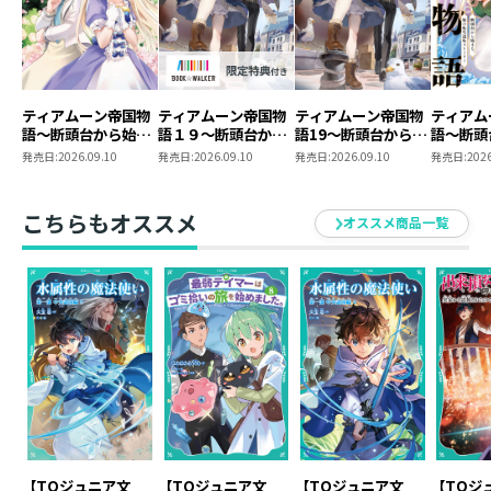
ティアムーン帝国物
ティアムーン帝国物
ティアムーン帝国物
ティアム
語～断頭台から始ま
語１９～断頭台から
語19～断頭台から始
語～断頭
る、姫の転生逆転ス
始まる、姫の転生逆
まる、姫の転生逆転
る、姫の
発売日:
2026.09.10
発売日:
2026.09.10
発売日:
2026.09.10
発売日:
2026
トーリー～@COMIC
転ストーリー～
ストーリー～
トーリー
第12巻
【BOOK☆WALKER
第11巻
限定書き下ろしSS付
こちらもオススメ
オススメ商品一覧
き】
【TOジュニア文
【TOジュニア文
【TOジュニア文
【TOジ