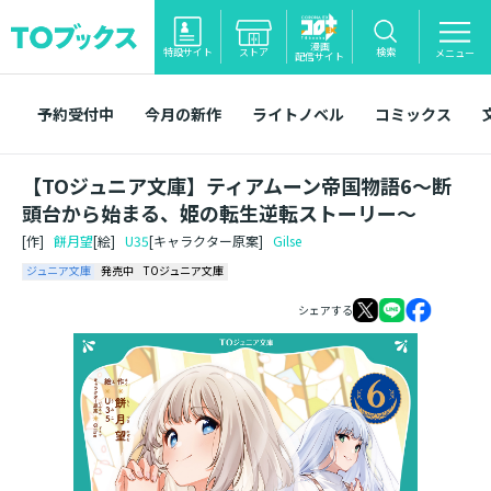
漫画
特設サイト
ストア
検索
メニュー
配信サイト
予約受付中
今月の新作
ライトノベル
コミックス
【TOジュニア文庫】ティアムーン帝国物語6～断
頭台から始まる、姫の転生逆転ストーリー～
[作]
餅月望
[絵]
U35
[キャラクター原案]
Gilse
ジュニア文庫
発売中
TOジュニア文庫
シェアする