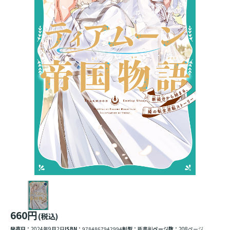
660円
(税込)
発売日：
2024年9月2日
ISBN：
9784867942994
判型：
新書判
ページ数：
208ページ