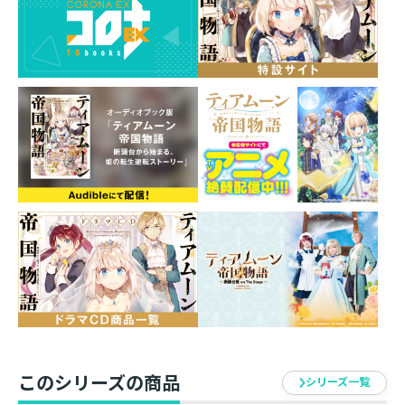
ぱり現生徒会長のラフィーナさまには全く通じません
わ……
あとは最終演説でどうにか逆転するしかありませんわ
ね。わたくしを信じて共に戦ってくれた人たちのために
も。そちらが本物の聖女なら、なんちゃって聖女のわた
くしが相手ですわ！
元（？）ポンコツ姫による、やり直しファンタジー第六
弾！
餅月望（モチツキノゾム）
ライトノベル作家。アミューズメントメディア総合学院
ノベルス学科出身。
著書は「カトリングガール」（光文社）や、
「ティアムーン帝国物語 ～断頭台から始まる、姫の転生
逆転ストーリー～」(TOブックス)など。
U35（ウミコ）
このシリーズの商品
シリーズ一覧
島根県出身／神奈川県在住。