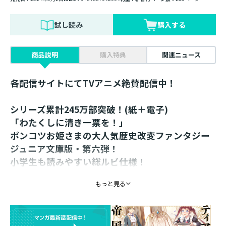
試し読み
購入する
商品説明
購入特典
関連ニュース
各配信サイトにてTVアニメ絶賛配信中！
シリーズ累計245万部突破！(紙＋電子)
「わたくしに清き一票を！」
ポンコツお姫さまの大人気歴史改変ファンタジー
ジュニア文庫版・第六弾！
小学生も読みやすい総ルビ仕様！
描き下ろし4コマ特典しおり付き！
もっと見る
このままじゃ落選してしまいますわー！！ アベルとシ
オンに作ってもらった選挙公約、乗馬での演説に、わた
くしのイメージカラーのスカーフも用意したのに。やっ