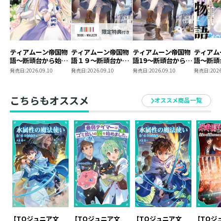
ティアムーン帝国物
ティアムーン帝国物
ティアムーン帝国物
ティアム
語～断頭台から始ま
語１９～断頭台から
語19～断頭台から始
語～断頭
る、姫の転生逆転ス
始まる、姫の転生逆
まる、姫の転生逆転
る、姫の
発売日:
2026.09.10
発売日:
2026.09.10
発売日:
2026.09.10
発売日:
2026
トーリー～@COMIC
転ストーリー～
ストーリー～
トーリー
第12巻
【BOOK☆WALKER
第11巻
限定書き下ろしSS付
こちらもオススメ
オススメ商品一覧
き】
【TOジュニア文
【TOジュニア文
【TOジュニア文
【TOジ