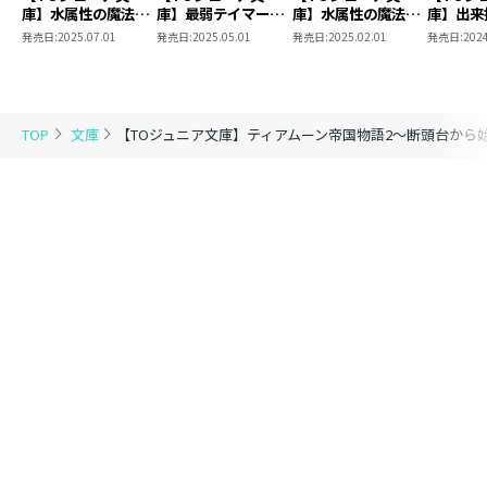
庫】水属性の魔法使
庫】最弱テイマーは
庫】水属性の魔法使
庫】出来
い 第一部 中央諸
ゴミ拾いの旅を始め
い 第一部 中央諸
ばれた元
発売日:
2025.07.01
発売日:
2025.05.01
発売日:
2025.02.01
発売日:
2024
国編5
ました。8
国編4
家から追
で好き勝
ことにし
TOP
文庫
【TOジュニア文庫】ティアムーン帝国物語2～断頭台から