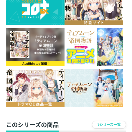
うんですの！？ 大丈夫。あなたなら絶対に勝てます
わ！ わたくしお手製のサンドイッチもありますも
の！ 元（？）ポンコツ姫による、やり直しファンタジ
ー第二弾！
餅月望（モチツキ ノゾム）
ライトノベル作家。アミューズメントメディア総合学院
ノベルス学科出身。
著書は「カトリングガール」（光文社）や、
「ティアムーン帝国物語 ～断頭台から始まる、姫の転生
逆転ストーリー～」(TOブックス)など。
U35（ウミコ）
島根県出身／神奈川県在住。
書籍・漫画・キャラクターデザインなどで活動中。
夏の季節と少年少女が好き。
このシリーズの商品
シリーズ一覧