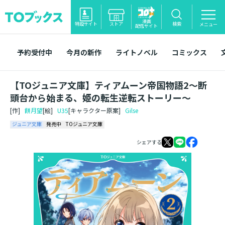
漫画
特設サイト
ストア
検索
メニュー
配信サイト
予約受付中
今月の新作
ライトノベル
コミックス
【TOジュニア文庫】ティアムーン帝国物語2～断
頭台から始まる、姫の転生逆転ストーリー～
[作]
餅月望
[絵]
U35
[キャラクター原案]
Gilse
ジュニア文庫
発売中
TOジュニア文庫
シェアする