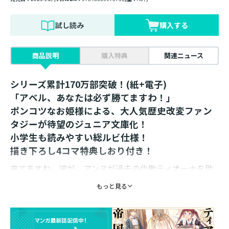
試し読み
購入する
商品説明
購入特典
関連ニュース
シリーズ累計170万部突破！(紙+電子)
「アベル、あなたは必ず勝てますわ！」
ポンコツなお姫様による、大人気歴史改変ファン
タジーが待望のジュニア文庫化！
小学生も読みやすい総ルビ仕様！
描き下ろし4コマ特典しおり付き！
来てますわ、波が。アンヌが過去の仇敵ティオーナを助
けて、最悪の未来が近づいたと思いきや。まさか生徒会
もっと見る
長のラフィーナ様とお近づきになるなんて。本読み友達
も馬上デートもできて、充実の学園生活ってやつです
わ！ あらアベル王子。今度の剣術大会で、シオンと戦