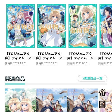
【TOジュニア文
【TOジュニア文
【TOジュニア文
【TOジ
庫】ティアムーン帝
庫】ティアムーン帝
庫】ティアムーン帝
庫】ティ
国物語1～断頭台か
国物語2～断頭台か
国物語3～断頭台か
国物語4
発売日:
2022.12.01
発売日:
2023.02.01
発売日:
2023.05.01
発売日:
2023
ら始まる、姫の転生
ら始まる、姫の転生
ら始まる、姫の転生
ら始まる
逆転ストーリー～
逆転ストーリー～
逆転ストーリー～
逆転スト
関連商品
関連商品一覧