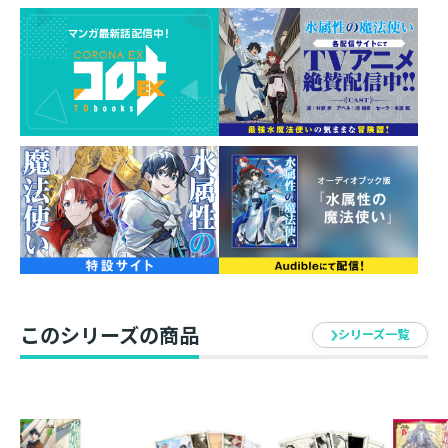
いにヴェールを脱ぐ！
シリーズ累計30万部突破！（電子書籍含む）
中央諸国からはるばる西方諸国へやってきた目的、それ
は外交使節として教皇の就任式を見届けること。しかし
式が目前に迫ったその日、涼を突然襲った敵は……ほか
でもない教皇その人だった！ 熾烈な戦いの末になんとか
打ち倒すも、教皇の体は跡形もなく消え去ってしまう。
あまりにも不可思議な出来事を前に途方に暮れる涼たち
だったが、迎えた式当日、壇上には何事もなかったかの
ように教皇が出席しており……？
暗躍する枢機卿たち、「神のかけら」の謎、そして人智
を超えた存在の顕現――。
ついにヴェールを脱いだ西方諸国の謎に立ち向かう！
このシリーズの商品
シリーズ一覧
いまだかつてない敵と対峙する、最強水魔法使いの気ま
まな冒険譚！
■コミックス情報