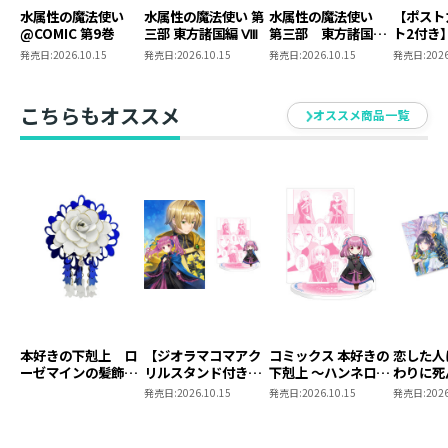
の気ままな冒険譚、コミカライズ第5弾！
水属性の魔法使い
水属性の魔法使い 第
水属性の魔法使い
【ポスト
@COMIC 第9巻
三部 東方諸国編 Ⅷ
第三部 東方諸国編
ト2付き
8 同時発売まとめ
魔法使
発売日:
2026.10.15
発売日:
2026.10.15
発売日:
2026.10.15
発売日:
2026
■ポストカードセット情報
買いセット
東方諸国
ポストカードセット購入者限定特典！ 久宝忠先生書き下
ろしSS付き！
こちらもオススメ
オススメ商品一覧
挿絵ごとの短編が収録されています
原作の挿絵を使用した、アンティーク風のポストカード
セットが登場！
ポストカードイラスト
１）第一部 中央諸国編7 挿絵
２）第一部 中央諸国編7 挿絵
３）第一部 中央諸国編7 挿絵
４）第二部 西方諸国編1 挿絵
本好きの下剋上 ロ
【ジオラマコマアク
コミックス 本好きの
恋した人
５）第二部 西方諸国編1 挿絵
ーゼマインの髪飾り
リルスタンド付き】
下剋上 ～ハンネロー
わりに死
風ブローチ
本好きの下剋上 ～ハ
レの貴族院五年生～
言った。
発売日:
2026.10.15
発売日:
2026.10.15
発売日:
2026
ンネローレの貴族院
「恋してみたいお姫
ポストカ
■著者紹介
五年生～ 「恋してみ
様」 ジオラマコマ
1
たいお姫様 2」（コ
アクリルスタンド
久宝忠（クボウ タダシ）