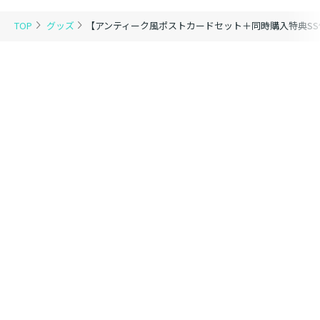
ミックス）
（1巻4話）
九州在住。
TOP
グッズ
【アンティーク風ポストカードセット＋同時購入特典SS
早稲田大学第一文学部を卒業後、外資系コンサル、学校
の先生、社長さん（現職）と、少し変わったキャリアを
積み重ねてきました。
墨天業（ボクテンゴウ）
セット内容 ： 1．原作小説第二部（西方諸国
編）4巻＋TOブックスオンラインストア＆応援書店限定
特典SS
2．コミックス第5巻＋TOブック
スオンラインストア限定特典
3．同時購入特典（ショートショ
ート付きイラストペーパー（2枚））
4．アンティーク風ポストカード
セット＋ポストカードセット用特典SS
書籍体裁 ： 単行本・ソフトカバー
発行元 ： TOブックス