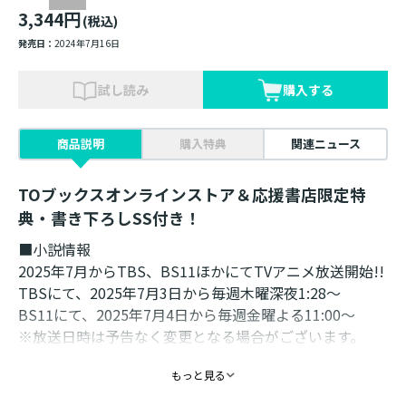
3,344円
(税込)
発売日：
2024年7月16日
試し読み
購入する
商品説明
購入特典
関連ニュース
TOブックスオンラインストア＆応援書店限定特
典・書き下ろしSS付き！
■小説情報
2025年7月からTBS、BS11ほかにてTVアニメ放送開始!!
TBSにて、2025年7月3日から毎週木曜深夜1:28～
BS11にて、2025年7月4日から毎週金曜よる11:00～
※放送日時は予告なく変更となる場合がございます。
もっと見る
「教皇でも天使でも僕の敵ではありません！」
突然の襲撃者は……まさかの教皇！？ 西方諸国の謎がつ