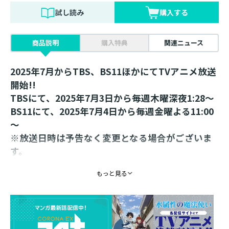
試し読み
購入する
商品説明
購入特典
関連ニュース
2025年7月からTBS、BS11ほかにてTVアニメ放送
開始!!
TBSにて、2025年7月3日から毎週木曜深夜1:28～
BS11にて、2025年7月4日から毎週金曜よる11:00
～
※放送日時は予告なく変更となる場合がございま
す。
もっと見る
既刊全巻重版出来！
「彼女に仇なす敵は【超高圧水流】で成敗で
す！」
王国へと牙をむいた敵国の策謀を迎え撃つ！