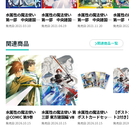
著者について
●久宝 忠／Tadashi Kubou
水属性の魔法使い
水属性の魔法使い
水属性の魔法使い
水属性
第一部 中央諸国編
第一部 中央諸国編
第一部 中央諸国編
第一部 
九州在住。
1
2
3
4
発売日:
2021.03.10
発売日:
2021.06.19
発売日:
2021.11.20
発売日:
2022
早稲田大学第一文学部を卒業後、外資系コンサル、学校
の先生、社長さん（現職）と、少し変わったキャリアを
関連商品
積み重ねてきました。
関連商品一覧
本作品は、キャラクターが好きなように動き回り、筆者
が右往左往しながら書き上げられています……。
●めばる／mebaru
めばると申します。
ゲームや小説のイラストのお仕事をしています。
青色が好き。
Twitter @mebarunrun
pixiv 2808753
水属性の魔法使い
水属性の魔法使い 第
水属性の魔法使い
【ポスト
@COMIC 第9巻
三部 東方諸国編 Ⅷ
ポストカードセット
ト2付き
2
魔法使
発売日:
2026.10.15
発売日:
2026.10.15
発売日:
2026.10.15
発売日:
2026
東方諸国