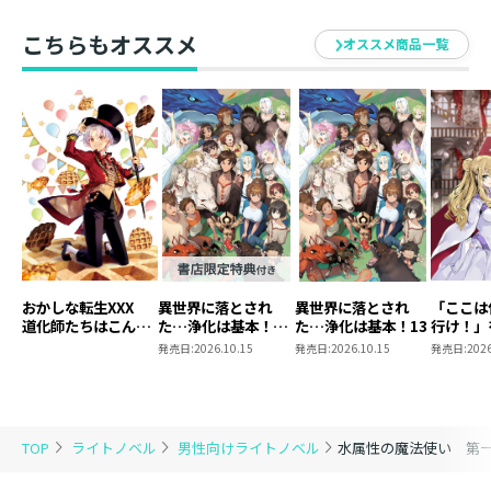
こちらもオススメ
オススメ商品一覧
おかしな転生XXX
異世界に落とされ
異世界に落とされ
「ここは
道化師たちはこんが
た…浄化は基本！
た…浄化は基本！13
行け！」
りと
13【ピッコマ限定
にたがり
発売日:
2026.10.15
発売日:
2026.10.15
発売日:
2026
SS付き】
宙下剋上
TOP
ライトノベル
男性向けライトノベル
水属性の魔法使い 第一