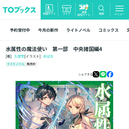
漫画
特設サイト
ストア
検索
メニュー
配信サイト
予約受付中
今月の新作
ライトノベル
コミックス
水属性の魔法使い 第一部 中央諸国編4
[著]
久宝忠
[イラスト]
めばる
ライトノベル
発売中
シェアする