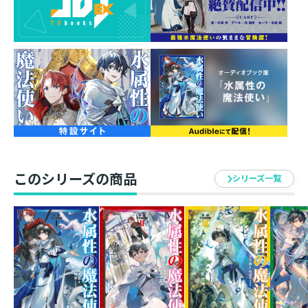
最強水魔法使いの気ままな冒険譚・第4弾！
2万字超の書き下ろし外伝「火属性の魔法使いⅣ」
を収録！
コミックス1巻と同月刊行！(3/15刊)
ウィリー王子の護衛依頼を完遂し、一つ肩の荷が下りた
涼。王子の水魔法の師匠ポジションまでゲットした彼
は、セーラと合流し、ほくほくとスイーツの食べ歩きに
興じていた。エルフの自治庁を一緒に訪問したりと距離
を縮めていく二人だったが、別行動の翌日、神殿地下か
ら魔物の大群が出現！ 更には、原因究明に努める涼と
このシリーズの商品
アベルの前で、空から降ってきた"島"が王城に突き刺さ
シリーズ一覧
る事態に。異常事態が次々と発生する中、仲間を守ろう
と奮闘するセーラにも強敵・アークデビルが迫りーー
「僕の大事な人を傷つけてタダで済むとでも？」
王国へと牙をむいた敵国の策謀を、涼が超高圧水流【ウ
ォータージェット】で迎え撃つ！
最強水魔法使いの気ままな冒険譚・第4弾！