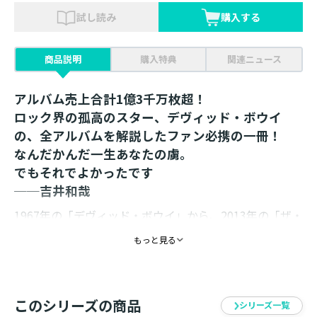
試し読み
購入する
商品説明
購入特典
関連ニュース
アルバム売上合計1億3千万枚超！
ロック界の孤高のスター、デヴィッド・ボウイ
の、全アルバムを解説したファン必携の一冊！
なんだかんだ一生あなたの虜。
でもそれでよかったです
──吉井和哉
1967年の「デヴィッド・ボウイ」から、2013年の「ザ・
ネクスト・デイ」まで、ロック史に燦然と輝くアルバム
もっと見る
の製作秘話を徹底解説した一冊。本文はオールカラー。
楽曲の詳しい解説はもちろん、本書でしか見れない貴重
な写真も200枚超収録。デヴィッド・ボウイ ファン必携
の一冊。「2013年の音楽本の中で最高の出来！」（イン
このシリーズの商品
シリーズ一覧