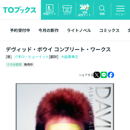
漫画
特設サイト
ストア
検索
メニュー
配信サイト
予約受付中
今月の新作
ライトノベル
コミックス
デヴィッド・ボウイ コンプリート・ワークス
[著]
パオロ・ヒューイット
[翻訳]
大田黒奉之
その他書籍
発売中
シェアする