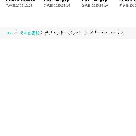
PARIS / MILAN /
COLLECTIONS
COLLECTIONS
TOKYO /
発売日:
2025.12.09
発売日:
2025.11.18
発売日:
2025.11.10
発売日:
2025
LONDON / NEW
PARIS / LONDON
MILAN / NEW YORK
SHANGH
YORK / TOKYO
SPECIAL ISSUE
SPECIAL ISSUE
SPECIAL ISSUE
TOP
その他書籍
デヴィッド・ボウイ コンプリート・ワークス