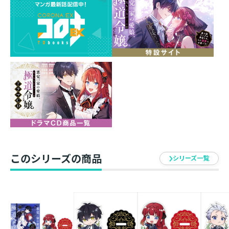
ノ特典SS1枚
素材 ： アクリル
サイズ ： 約70mm
イラスト ： 轟斗ソラ
発売元 ： TOブックス
このシリーズの商品
シリーズ一覧