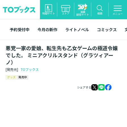
漫画
特設サイト
ストア
検索
メニュー
配信サイト
予約受付中
今月の新作
ライトノベル
コミックス
悪党一家の愛娘、転生先も乙女ゲームの極道令嬢
でした。 ミニアクリルスタンド（グラツィアー
ノ）
[発売元]
TOブックス
グッズ
発売中
シェアする