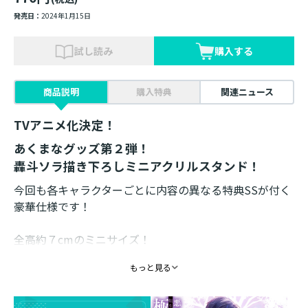
発売日：
2024年1月15日
試し読み
購入する
商品説明
購入特典
関連ニュース
TVアニメ化決定！
あくまなグッズ第２弾！
轟斗ソラ描き下ろしミニアクリルスタンド！
今回も各キャラクターごとに内容の異なる特典SSが付く
豪華仕様です！
全高約７cmのミニサイズ！
ちょっとしたスペースに飾ってもお楽しみいただけま
もっと見る
す。
仕様 ： ミニアクリルスタンド1体＋グラツィアー