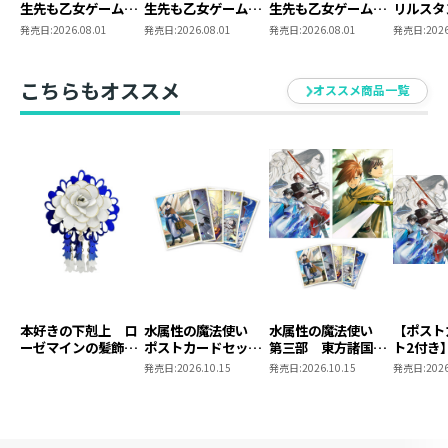
生先も乙女ゲームの
生先も乙女ゲームの
生先も乙女ゲームの
リルスタ
極道令嬢でした。～
極道令嬢でした。６
極道令嬢でした。６
悪党一家
発売日:
2026.08.01
発売日:
2026.08.01
発売日:
2026.08.01
発売日:
2026
最上級ランクの悪役
～最上級ランクの悪
～最上級ランクの悪
生先も乙
さま、その溺愛は不
役さま、その溺愛は
役さま、その溺愛は
極道令嬢
要です！～@COMIC
不要です！～
不要です！～ 同時
最上級ラ
こちらもオススメ
オススメ商品一覧
第6巻
発売まとめ買いセッ
さま、そ
ト
要です！～
第6巻（C
ックス）
本好きの下剋上 ロ
水属性の魔法使い
水属性の魔法使い
【ポスト
ーゼマインの髪飾り
ポストカードセット
第三部 東方諸国編
ト2付き
風ブローチ
2
8 同時発売まとめ
魔法使
発売日:
2026.10.15
発売日:
2026.10.15
発売日:
2026
買いセット
東方諸国