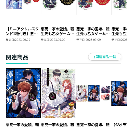
【ミニアクリルスタ
悪党一家の愛娘、転
悪党一家の愛娘、転
悪党一家
ンド1種付き】悪党
生先も乙女ゲームの
生先も乙女ゲームの
生先も乙
一家の愛娘、転生先
極道令嬢でした。 ミ
極道令嬢でした。 ミ
極道令嬢
発売日:
2023.09.09
発売日:
2023.09.09
発売日:
2023.09.09
発売日:
2023
も乙女ゲームの極道
ニアクリルスタンド
ニアクリルスタンド
ニアクリ
令嬢でした。2～最
（レオナルド）
（フランチェスカ）
（リカル
上級ランクの悪役さ
関連商品
関連商品一覧
ま、その溺愛は不要
です！～
悪党一家の愛娘、転
悪党一家の愛娘、転
悪党一家の愛娘、転
【ジオラ