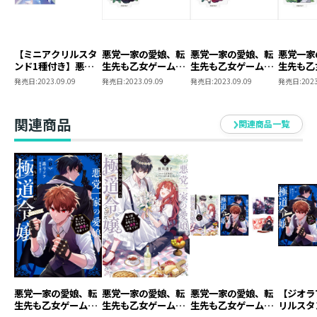
【ミニアクリルスタ
悪党一家の愛娘、転
悪党一家の愛娘、転
悪党一家
ンド1種付き】悪党
生先も乙女ゲームの
生先も乙女ゲームの
生先も乙
一家の愛娘、転生先
極道令嬢でした。 ミ
極道令嬢でした。 ミ
極道令嬢
発売日:
2023.09.09
発売日:
2023.09.09
発売日:
2023.09.09
発売日:
2023
も乙女ゲームの極道
ニアクリルスタンド
ニアクリルスタンド
ニアクリ
令嬢でした。2～最
（レオナルド）
（フランチェスカ）
（リカル
上級ランクの悪役さ
関連商品
関連商品一覧
ま、その溺愛は不要
です！～
悪党一家の愛娘、転
悪党一家の愛娘、転
悪党一家の愛娘、転
【ジオラ
生先も乙女ゲームの
生先も乙女ゲームの
生先も乙女ゲームの
リルスタ