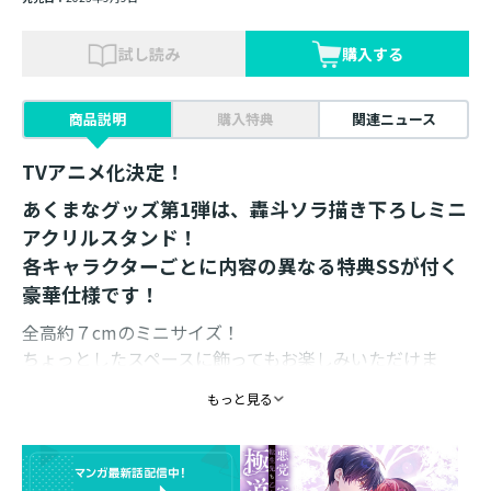
試し読み
購入する
商品説明
購入特典
関連ニュース
TVアニメ化決定！
あくまなグッズ第1弾は、轟斗ソラ描き下ろしミニ
アクリルスタンド！
各キャラクターごとに内容の異なる特典SSが付く
豪華仕様です！
全高約７cmのミニサイズ！
ちょっとしたスペースに飾ってもお楽しみいただけま
す。
もっと見る
仕様 ： ミニアクリルスタンド1体＋リカルド特典
SS1枚
素材 ： アクリル