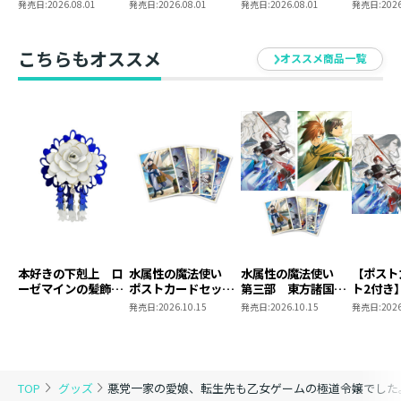
極道令嬢でした。～
極道令嬢でした。６
極道令嬢でした。６
悪党一家
発売日:
2026.08.01
発売日:
2026.08.01
発売日:
2026.08.01
発売日:
2026
最上級ランクの悪役
～最上級ランクの悪
～最上級ランクの悪
生先も乙
さま、その溺愛は不
役さま、その溺愛は
役さま、その溺愛は
極道令嬢
要です！～@COMIC
不要です！～
不要です！～ 同時
最上級ラ
こちらもオススメ
オススメ商品一覧
第6巻
発売まとめ買いセッ
さま、そ
ト
要です！～
第6巻（C
ックス）
本好きの下剋上 ロ
水属性の魔法使い
水属性の魔法使い
【ポスト
ーゼマインの髪飾り
ポストカードセット
第三部 東方諸国編
ト2付き
風ブローチ
2
8 同時発売まとめ
魔法使
発売日:
2026.10.15
発売日:
2026.10.15
発売日:
2026
買いセット
東方諸国
TOP
グッズ
悪党一家の愛娘、転生先も乙女ゲームの極道令嬢でした