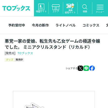
漫画
特設サイト
ストア
検索
メニュー
配信サイト
予約受付中
今月の新作
ライトノベル
コミックス
悪党一家の愛娘、転生先も乙女ゲームの極道令嬢
でした。 ミニアクリルスタンド（リカルド）
[発売元]
TOブックス
グッズ
発売中
シェアする