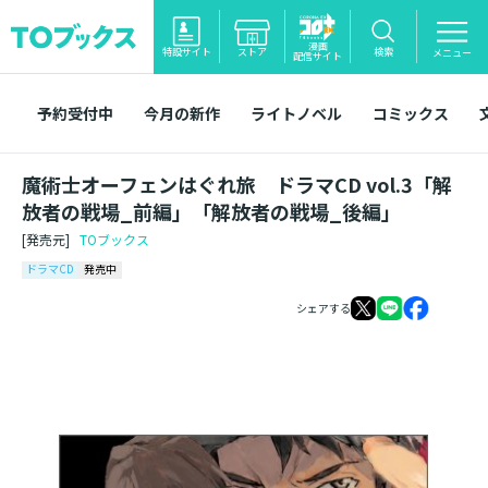
漫画
特設サイト
ストア
検索
メニュー
配信サイト
予約受付中
今月の新作
ライトノベル
コミックス
魔術士オーフェンはぐれ旅 ドラマCD vol.3「解
放者の戦場_前編」「解放者の戦場_後編」
[発売元]
TOブックス
ドラマCD
発売中
シェアする