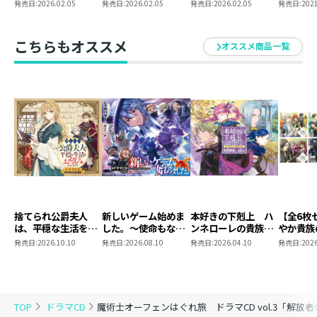
入り複製原画
ト
ネル
発売日:
2026.02.05
発売日:
2026.02.05
発売日:
2026.02.05
発売日:
2021
ジャケットイラスト：草河遊也
脚本：國澤真理子
音響監督：森田洋介（ザック・プロモーション）
こちらもオススメ
オススメ商品一覧
音楽：岸本友彦
録音：森田祐一（スリーエス・スタジオ）
恵比須弘和（メディアゲート・スタジオ）
音響効果：上野励（スワラ・プロ）
スタジオ：スリーエス・スタジオ
：メディアゲート・スタジオ
音響制作担当：明瀬礼洋
音響制作：ダックスプロダクション
制作プロデューサー：鈴木誠二（エスウッド）
捨てられ公爵夫人
新しいゲーム始めま
本好きの下剋上 ハ
【全6枚
著者紹介秋田禎信 (アキタ ヨシノブ)
は、平穏な生活をお
した。～使命もない
ンネローレの貴族院
やか貴族
望みのようですドラ
のに最強です？～ド
五年生 ドラマCD３
すめ。ド
１９７３年東京都生まれ。１９９１年『ひとつ火の粉の
発売日:
2026.10.10
発売日:
2026.08.10
発売日:
2026.04.10
発売日:
2026
マCD
ラマCD Ver.5.0
雪の中』で第３回ファンタジア長編小説大賞準入選を受
賞し、作家デビュー。一般文芸、アニメノベライズ、ゲ
ーム脚本などにも活躍の場を広げている。２０１９年に
TOP
ドラマCD
魔術士オーフェンはぐれ旅 ドラマCD vol.3「解放
本シリーズが２５周年を迎えた。