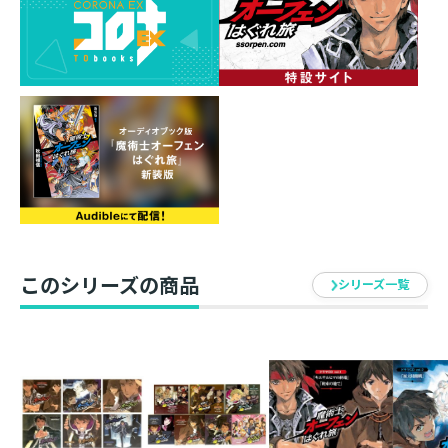
オーフェンフィンランディ：森久保祥太郎
マヨール・マクレディ：梶裕貴
クリーオウ・フィンランディ：飯塚雅弓
ベイジット・パッキンガム：松井恵理子
イシリーン：内田彩
イザベラ・スイートハート：佐藤利奈
ラッツベイン・フィンランディ：竹達彩奈
エッジ・フィンランディ：伊藤静
ラチェット・フィンランディ：日高里菜
マジク・リン：鈴木千尋
エド・サンクタム：松山鷹志
このシリーズの商品
クレイリー・ベルム：最上嗣生
シリーズ一覧
ケイロン・ジェス：武虎
ボンダイン・ベレルリ：松岡大介
スウェーデンボリー：金光宣明
ヒヨ・エグザクソン：佐藤美由紀
サイアン・マギー・フェイス：室元気
スティング・ライト：葵海人