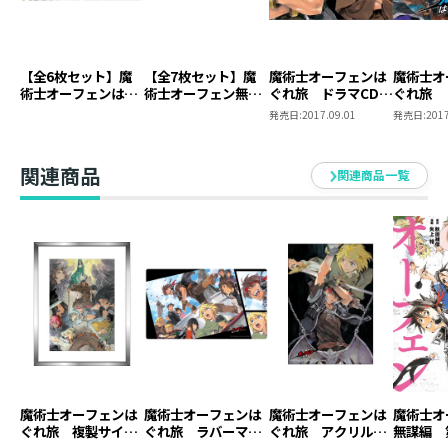
ジェイコブス・マクトーン：山本兼平
リアン・アラート：各務立基
ダン：松本忍
ビィブ・ハガー：東内マリ子
【全6枚セット】魔
【全7枚セット】魔
魔術士オーフェンは
魔術士オ
術士オーフェンはぐ
術士オーフェン無謀
ぐれ旅 ドラマCD
ぐれ旅 
レッタ・ハガー：小山さくら
れ旅 ドラマCD
編 ドラマCD
vol.1「キエサルヒマ
vol.2
発売日:
2017.09.01
発売日:
2017
ワイソン：大地葉
の終端」「約束の地
前編」「
で」
_後編」
ビッグ：富田貴洋
猪爪育人
関連商品
関連商品一覧
對馬芳哲
八木隆典
池田優希
田中進太朗
野上翔
福原綾香
内藤有海
清都ありさ
■STAFF
魔術士オーフェンは
魔術士オーフェンは
魔術士オーフェンは
魔術士
ぐれ旅 複製サイン
ぐれ旅 ラバーマッ
ぐれ旅 アクリルパ
無謀編 
原作：秋田禎信