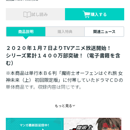
試し読み
購入する
商品説明
購入特典
関連ニュース
２０２０年１月７日よりTVアニメ放送開始！
シリーズ累計１４００万部突破！（電子書籍を含
む）
※本商品は単行本Ｂ６判「魔術士オーフェンはぐれ旅 女
神未来（上） 初回限定版」に付帯していたドラマＣＤの
単体商品です。収録内容は同じです。
■INDEX
もっと見る
・１枚目 「解放者の戦場_前編」
・２枚目 「解放者の戦場_後編」
■CAST 「解放者の戦場」