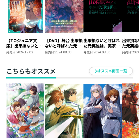
【TOジュニア文
【DVD】舞台 出来損
出来損ないと呼ばれ
出来損な
庫】出来損ないと呼
ないと呼ばれた元英
た元英雄は、実家か
た元英雄
ばれた元英雄は、実
雄は、実家から追放
ら追放されたので好
ら追放さ
発売日:
2024.12.02
発売日:
2024.08.30
発売日:
2024.08.30
発売日:
2024
家から追放されたの
されたので好き勝手
き勝手に生きること
き勝手に
で好き勝手に生きる
に生きることにした
にした Blu-ray
にした D
ことにした4
BOX 下巻【アニメグ
下巻【ア
こちらもオススメ
オススメ商品一覧
ッズ】
ズ】