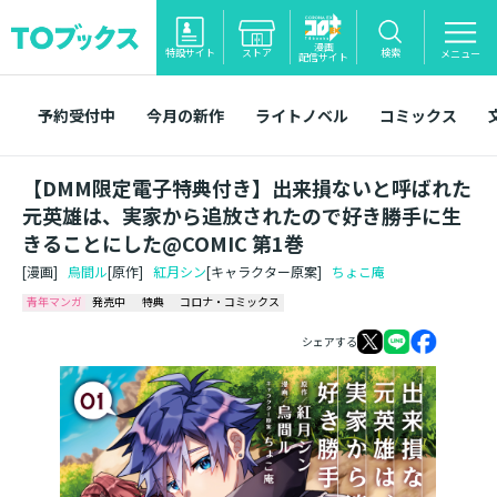
漫画
特設サイト
ストア
検索
メニュー
配信サイト
予約受付中
今月の新作
ライトノベル
コミックス
【DMM限定電子特典付き】出来損ないと呼ばれた
元英雄は、実家から追放されたので好き勝手に生
きることにした@COMIC 第1巻
[漫画]
烏間ル
[原作]
紅月シン
[キャラクター原案]
ちょこ庵
青年マンガ
発売中
特典
コロナ・コミックス
シェアする