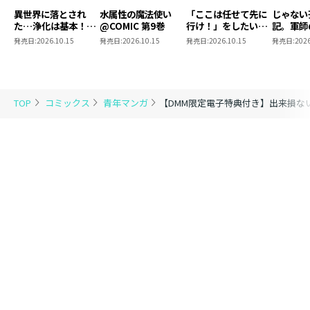
異世界に落とされ
水属性の魔法使い
「ここは任せて先に
じゃない
た…浄化は基本！
@COMIC 第9巻
行け！」をしたい死
記。軍師
@COMIC 第7巻
にたがりの望まぬ宇
われまし
発売日:
2026.10.15
発売日:
2026.10.15
発売日:
2026.10.15
発売日:
2026
宙下剋上@COMIC
@COMI
第4巻
TOP
コミックス
青年マンガ
【DMM限定電子特典付き】出来損な