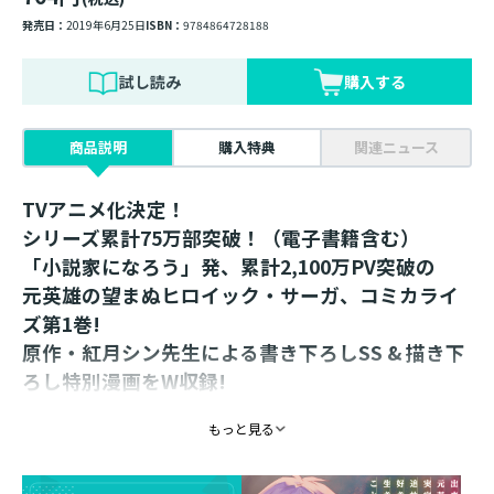
発売日：
2019年6月25日
ISBN：
9784864728188
試し読み
購入する
商品説明
購入特典
関連ニュース
TVアニメ化決定！
シリーズ累計75万部突破！（電子書籍含む）
「小説家になろう」発、累計2,100万PV突破の
元英雄の望まぬヒロイック・サーガ、コミカライ
ズ第1巻!
原作・紅月シン先生による書き下ろしSS & 描き下
ろし特別漫画をW収録!
【あらすじ】
もっと見る
「貴様をヴェストフェルト公爵家より追放する――」