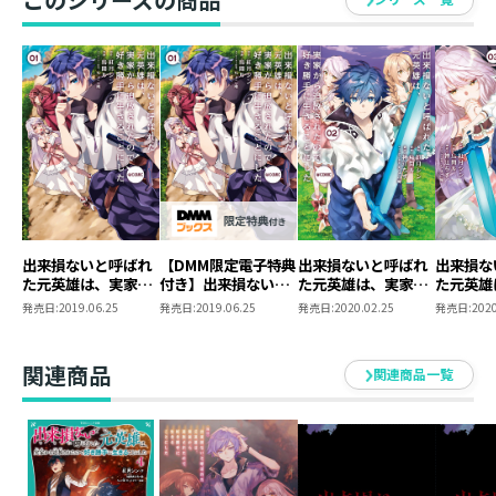
出来損ないと呼ばれ
【DMM限定電子特典
出来損ないと呼ばれ
出来損な
た元英雄は、実家か
付き】出来損ないと
た元英雄は、実家か
た元英雄
ら追放されたので好
呼ばれた元英雄は、
ら追放されたので好
ら追放さ
発売日:
2019.06.25
発売日:
2019.06.25
発売日:
2020.02.25
発売日:
2020
き勝手に生きること
実家から追放された
き勝手に生きること
き勝手に
にした@COMIC 第1
ので好き勝手に生き
にした@COMIC 第2
にした@C
巻
ることにした
巻
巻
関連商品
関連商品一覧
@COMIC 第1巻