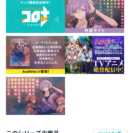
神の恩恵『ギフト』を得られず、出来損ないと呼ばれた
少年・アレン。
しかし、彼の正体は――前世の記憶と力を持つ元英雄だっ
た!?
実家である公爵家から追放されたのをいいことに、自由
気ままな旅を始めようとするアレンだったが、元婚約者
の暗殺未遂に遭遇することになり……!?
今世こそのんびりしたい元英雄の、望まぬヒロイック・
サーガ開幕！
【巻末にDMM限定特典イラスト付き】
このシリーズの商品
シリーズ一覧