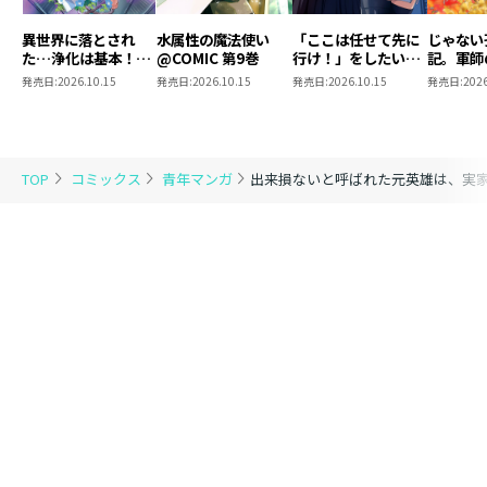
異世界に落とされ
水属性の魔法使い
「ここは任せて先に
じゃない
た…浄化は基本！
@COMIC 第9巻
行け！」をしたい死
記。軍師
@COMIC 第7巻
にたがりの望まぬ宇
われまし
発売日:
2026.10.15
発売日:
2026.10.15
発売日:
2026.10.15
発売日:
2026
宙下剋上@COMIC
@COMI
第4巻
TOP
コミックス
青年マンガ
出来損ないと呼ばれた元英雄は、実家