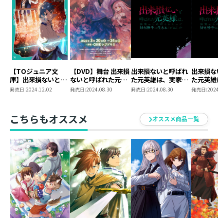
【TOジュニア文
【DVD】舞台 出来損
出来損ないと呼ばれ
出来損な
庫】出来損ないと呼
ないと呼ばれた元英
た元英雄は、実家か
た元英雄
ばれた元英雄は、実
雄は、実家から追放
ら追放されたので好
ら追放さ
発売日:
2024.12.02
発売日:
2024.08.30
発売日:
2024.08.30
発売日:
2024
家から追放されたの
されたので好き勝手
き勝手に生きること
き勝手に
で好き勝手に生きる
に生きることにした
にした Blu-ray
にした D
ことにした4
BOX 下巻【アニメグ
下巻【ア
こちらもオススメ
オススメ商品一覧
ッズ】
ズ】