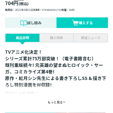
704円
(税込)
発売日：
2021年3月15日
ISBN：
9784866991733
判型：
A6判
試し読み
購入する
商品説明
購入特典
関連ニュース
TVアニメ化決定！
シリーズ累計75万部突破！（電子書籍含む）
既刊重版続々! 元英雄の望まぬヒロイック・サー
ガ、コミカライズ第4巻!
原作・紅月シン先生による書き下ろしSS & 描き下
ろし特別漫画をW収録!
TVアニメ化決定！
シリーズ累計75万部突破！（電子書籍含む）
もっと見る
既刊重版続々! 元英雄の望まぬヒロイック・サーガ、コ
ミカライズ第4巻!