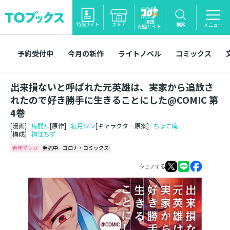
漫画
特設サイト
ストア
検索
メニュー
配信サイト
予約受付中
今月の新作
ライトノベル
コミックス
出来損ないと呼ばれた元英雄は、実家から追放さ
れたので好き勝手に生きることにした@COMIC 第
4巻
[漫画]
烏間ル
[原作]
紅月シン
[キャラクター原案]
ちょこ庵
[構成]
神江ちず
青年マンガ
発売中
コロナ・コミックス
シェアする