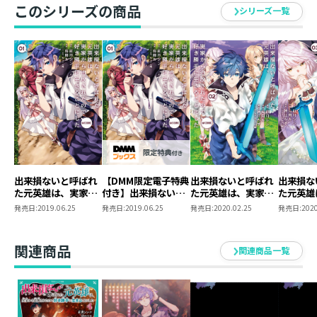
よって齎された強大な力の前に劣勢を強いられることに
このシリーズの商品
シリーズ一覧
なり……。
陰謀の裏に秘められた、悲しき家族の過去。
運命に絶望し、憎悪に囚われた男の復讐。
狂乱渦巻く王都で繰り広げられる戦いの果てに待つ結末
とはーー？
今世こそのんびりしたい元英雄の、望まぬヒロイック・
サーガ、激動のコミカライズ第4巻！
出来損ないと呼ばれ
【DMM限定電子特典
出来損ないと呼ばれ
出来損な
た元英雄は、実家か
付き】出来損ないと
た元英雄は、実家か
た元英雄
ら追放されたので好
呼ばれた元英雄は、
ら追放されたので好
ら追放さ
発売日:
2019.06.25
発売日:
2019.06.25
発売日:
2020.02.25
発売日:
2020
き勝手に生きること
実家から追放された
き勝手に生きること
き勝手に
にした@COMIC 第1
ので好き勝手に生き
にした@COMIC 第2
にした@C
巻
ることにした
巻
巻
関連商品
関連商品一覧
@COMIC 第1巻