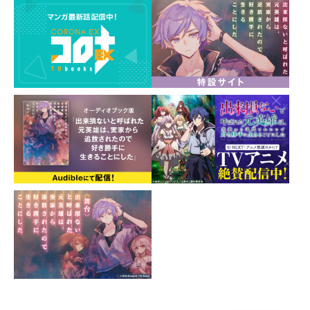
原作・紅月シン先生による書き下ろしSS & 描き下ろし特
別漫画をW収録!
【あらすじ】
「知ってるとおりだよ。自分が呼んだんじゃないか、
『出来損ない』ってね」
王都で勃発した反乱は、民衆を扇動することで国家転覆
を目論むヴェストフェルト公爵家による陰謀だっ
た……！！
悪魔と手を組み凶行に及んだ元実家に対し、アレンは己
の責務を果たすべく、反乱の首謀者となった弟・ブレッ
トの前に立ちはだかる！
一方、騎士団長エドワードと共闘し、ヴェストフェルト
公爵・クレイグと対峙する勇者アキラだったが、悪魔に