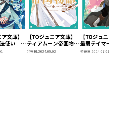
ニア文庫】
【TOジュニア文庫】
【TOジュニア文庫】
法使い 第
ティアムーン帝国物語
最弱テイマーはゴミ
諸国編3
6～断頭台から始ま
いの旅を始めました
01
発売日:
2024.09.02
発売日:
2024.07.01
る、姫の転生逆転スト
7
ーリー～