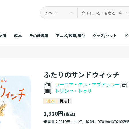
すべて
文庫
絵本
その他書籍
アニメ/映画/舞台
グッズ/セット
ド
ふたりのサンドウィッチ
[作]
ラーニア・アル・アブドッラー
[著
[画]
トリシャ・トゥサ
絵本
発売中
1,320円
(税込)
発売日：
2010年11月27日
ISBN：
9784904376409
判