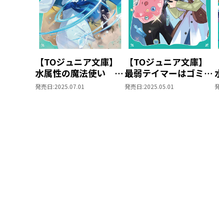
【TOジュニア文庫】
【TOジュニア文庫】
水属性の魔法使い 第
最弱テイマーはゴミ拾
一部 中央諸国編5
いの旅を始めました。
発売日:
2025.07.01
発売日:
2025.05.01
8