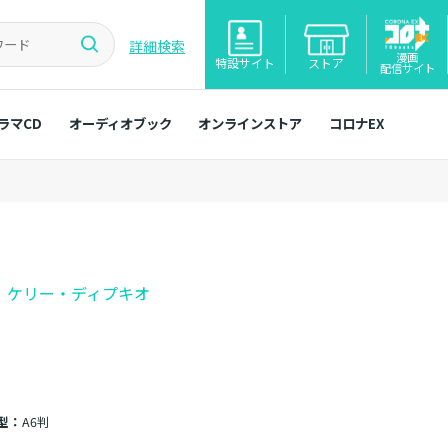
詳細検索
漫画
特設サイト
ストア
配信サイト
ラマCD
オーディオブック
オンラインストア
コロナEX
]
ケリー・ディプキオ
型：
A6判