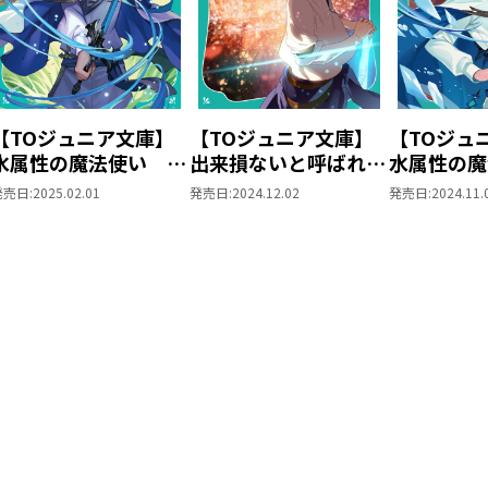
【TOジュニア文庫】
【TOジュニア文庫】
【TOジュ
水属性の魔法使い 第
出来損ないと呼ばれた
水属性の魔
一部 中央諸国編4
元英雄は、実家から追
一部 中央
発売日:
2025.02.01
発売日:
2024.12.02
発売日:
2024.11.
放されたので好き勝手
に生きることにした4