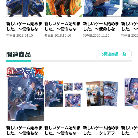
塩部様にはこんな絵を描かせてすまない……
恨むならファルにしといてください。
同時発売ドラマCD2！
新しいゲーム始めま
新しいゲーム始めま
新しいゲーム始めま
新しいゲ
とても豪華＆レンガードさんも登場
した。～使命もない
した。～使命もない
した。～使命もない
した。～
七巻ともども感想をお待ちしております。
のに最強です？～
のに最強です？～2
のに最強です？～3
のに最強
発売日:
2018.04.10
発売日:
2018.10.10
発売日:
2020.11.10
発売日:
2022
@Jaga_ShiobutteR
関連商品
関連商品一覧
●イラストレーター 塩部縁
机上に飾る小物に最近お熱でして
仕事机がとても賑わってきました。
ところでアクスタっていいですよね。
机上にちょこっと置くのはもちろん
旅先にも持って行って撮影なども楽しめます。
ティータイムなホムラさん＆白とか
ビールでご機嫌なロイとかお座りクルルとか
ケーキ頬張ってるレーノくんとか……
アクスタ……いいですよね……
新しいゲーム始めま
新しいゲーム始めま
新しいゲーム始めま
新しいゲ
した。～使命もない
した。～使命もない
した。 クリアファ
した。 