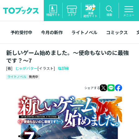
漫画
特設サイト
ストア
検索
メニュー
配信サイト
予約受付中
今月の新作
ライトノベル
コミックス
新しいゲーム始めました。～使命もないのに最強
です？～7
[著]
じゃがバター
[イラスト]
塩部縁
ライトノベル
発売中
シェアする