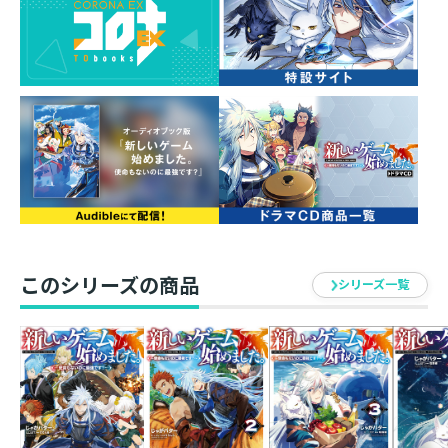
VRMMO異世界を気ままに遊ぶホムラは、クラン・
Zodiacのメンツとともにクランハウスを建てる場所を探
しに。獣の封印の緩みや友人【ガラハド】もいる帝国の
動向などきな臭い話も気になりつつ、好きに選べる土
地、家、間取りに夢は膨らむ。さらに金竜パルティンと
約束したミスティフ（絶滅しかけ）の住処を兼ねた我が
家も手に入れた。ほくほくしていると……しばらく連絡
がなかったガラハドたちからSOSが！？ 祖国の追手か
ら逃れる中で仲間【カミラ】が病にかかり、命が危ない
らしい。救うためには火華果山【かかかざん】に生る実
を手に入れなければならずーー？ 現実さながらにこの
世界【ゲーム】を楽しめ！ ゲームの神に愛された者た
このシリーズの商品
シリーズ一覧
ちの無自覚最強ファンタジー第７弾！
著者について
●じゃがバター
七巻、パンツ回でございます。
衝撃のイラストをご堪能あれ！