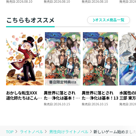
のに最強です？～13
のに最強です？～
イルセット
クリルス
発売日:
2026.08.10
発売日:
2026.08.10
発売日:
2026.08.10
発売日:
2026
13 まとめ買いセッ
ト
こちらもオススメ
オススメ商品一覧
おかしな転生XXX
異世界に落とされ
異世界に落とされ
水属性の
道化師たちはこんが
た…浄化は基本！
た…浄化は基本！13
三部 東
りと
13【ピッコマ限定
発売日:
2026.10.15
発売日:
2026.10.15
発売日:
2026
SS付き】
TOP
ライトノベル
男性向けライトノベル
新しいゲーム始めまし