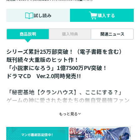
試し読み
購入する
商品説明
購入特典
関連ニュース
シリーズ累計25万部突破！（電子書籍を含む）
既刊続々大重版のヒット作！
「小説家になろう」1億7500万PV突破！
ドラマCD Ver.2.0同時発売!!
「秘密基地【クランハウス】、ここにする？」
ゲームの神に愛された者たちの無自覚最強ファン
タジー第7弾！
もっと見る
書き下ろし番外編収録！
【あらすじ】