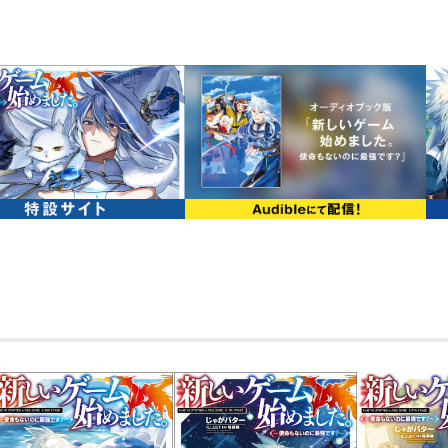
【あらすじ】
VRMMO「異世界」で仲間と気ままに冒
でいた。ギルドのごり押しで、なぜか雑
だ。社会見学中の竜人【ドラゴニュート
ち、謎の冒険者と一緒に店を営業してい
いながら、のんびりとお店を始めたはずが
で生産スキルを取得！ さらに「ありえ
を引き寄せていき――？ 戦闘も生産も全
日常です！」ゲームの神に愛された者た
弾！
著者について
●じゃがバター
前回、某所で作者コメントの罠に……っ
今回は何を書いても大丈夫。なぜならも
公開しているから！