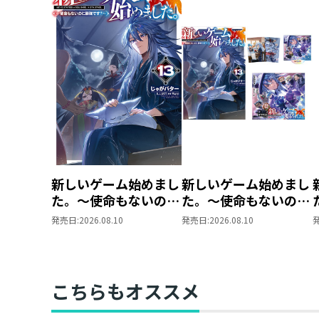
新しいゲーム始めまし
新しいゲーム始めまし
た。～使命もないのに
た。～使命もないのに
最強です？～13
最強です？～13 ま
発売日:
2026.08.10
発売日:
2026.08.10
とめ買いセット
こちらもオススメ