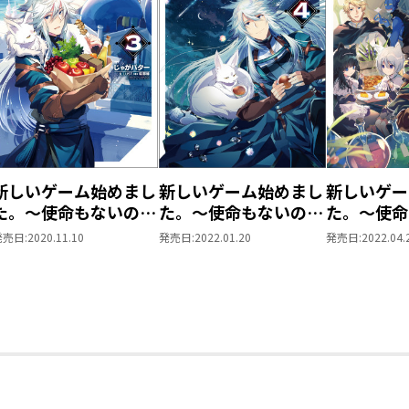
ドラマCD、本当に声優さんが豪華なんで
よ……っ！Audio Bookもグッズも楽し
じゃがいもが一番うかれているぞ！
●塩部縁
5巻、ドラマCD、オーディオブックにグ
めでたいことがいっぱいなので
表紙は楽しげで賑やかにしたい！ とお
雑貨屋開店準備中の絵にさせていただき
新しいゲーム始めまし
新しいゲーム始めまし
新しいゲー
ホムラさんは大部分が隠れてしまうので
た。～使命もないのに
た。～使命もないのに
た。～使命
いつもの初期装備という少しレアな絵。
最強です？～3
最強です？～4
最強です？
発売日:
2020.11.10
発売日:
2022.01.20
発売日:
2022.04.
挿絵でも七変化みたいになっているので
いろんなホムラさんをお楽しみいただけ