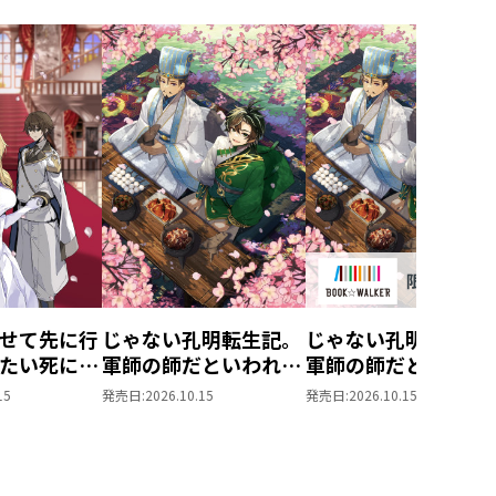
せて先に行
じゃない孔明転生記。
じゃない孔明転生記
たい死にた
軍師の師だといわれま
軍師の師だといわれ
ぬ宇宙下剋
しても5
しても
15
発売日:
2026.10.15
発売日:
2026.10.15
5【BOOK☆WALKE
限定書き下ろしSS付
き】