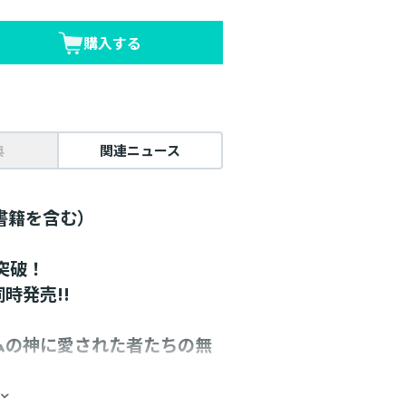
購入する
典
関連ニュース
書籍を含む）
突破！
同時発売!!
ムの神に愛された者たちの無