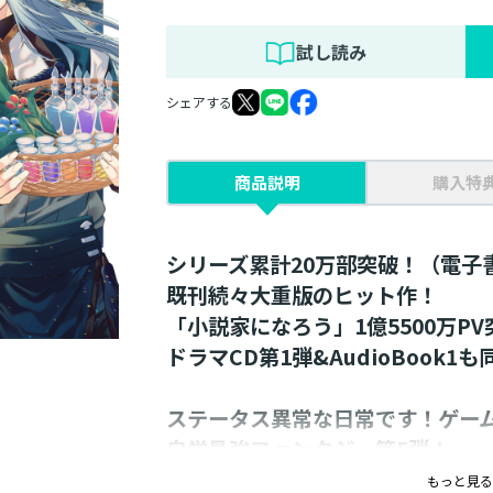
試し読み
シェアする
商品説明
購入特
シリーズ累計20万部突破！（電子
既刊続々大重版のヒット作！
「小説家になろう」1億5500万PV
ドラマCD第1弾&AudioBook1も
ステータス異常な日常です！ゲー
自覚最強ファンタジー第5弾！
書き下ろし番外編4本収録！
もっと見る