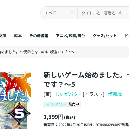
すべて
文庫
絵本
その他書籍
アニメ/映画/舞台
グッズ/セット
ド
始めました。～使命もないのに最強です？～5
新しいゲーム始めました。
です？～5
[著]
じゃがバター
[イラスト]
塩部縁
ライトノベル
発売中
1,399円
(税込)
発売日：
2022年4月20日
ISBN：
9784866994857
判