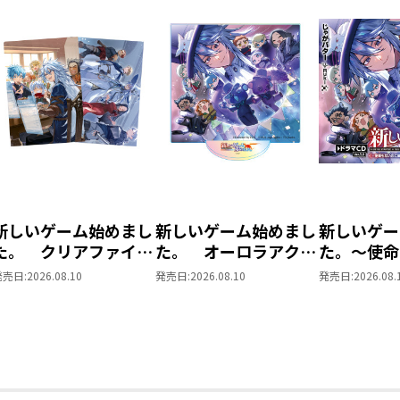
新しいゲーム始めまし
新しいゲーム始めまし
新しいゲー
た。 クリアファイル
た。 オーロラアクリ
た。～使命
セット
ルスタンド
最強です？
発売日:
2026.08.10
発売日:
2026.08.10
発売日:
2026.08.
CD Ver.5.0