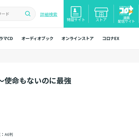
詳細検索
漫画
特設サイト
ストア
配信サイト
ラマCD
オーディオブック
オンラインストア
コロナEX
～使命もないのに最強
型：
A6判