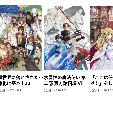
異世界に落とされた…
水属性の魔法使い 第
「ここは任
浄化は基本！13
三部 東方諸国編 Ⅷ
け！」をし
がりの望ま
発売日:
2026.10.15
発売日:
2026.10.15
発売日:
2026.10.
上6