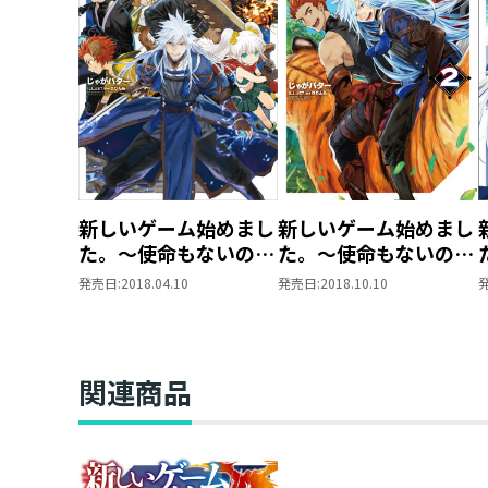
新しいゲーム始めまし
新しいゲーム始めまし
た。～使命もないのに
た。～使命もないのに
最強です？～
最強です？～2
発売日:
2018.04.10
発売日:
2018.10.10
関連商品