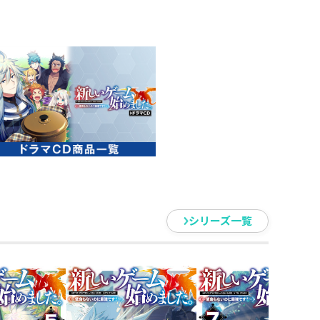
険するホムラは、店舗探しに勤しん
貨屋を出店することになったの
】やかつて助けた獣人の子どもた
くことに。みんなにご飯をふるま
――まさかの大繁盛！？ 生産缶詰
ない」ステータスで、新たな称号
てが規格外！ 「ステータス異常な
ちの無自覚最強ファンタジー第5
シリーズ一覧
！
う