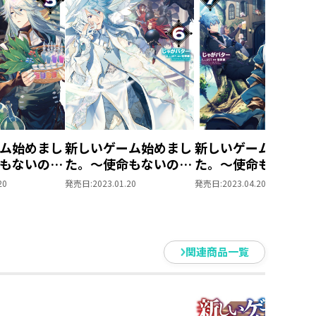
す
み！
ッズ……
願いして
ました。
ム始めまし
新しいゲーム始めまし
新しいゲーム始めま
もないのに
た。～使命もないのに
た。～使命もないの
～5
最強です？～6
最強です？～7
20
発売日:
2023.01.20
発売日:
2023.04.20
ます。
関連商品一覧