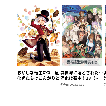
おかしな転生XXX 道
異世界に落とされた…
化師たちはこんがりと
浄化は基本！13【ピ
ッコマ限定SS付き】
発売日:
2026.10.15