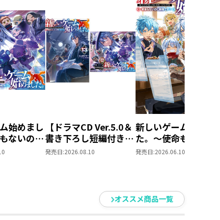
ム始めまし
【ドラマCD Ver.5.0＆
新しいゲーム始めま
もないのに
書き下ろし短編付き】
た。～使命もないの
～ドラマ
新しいゲーム始めまし
最強です？～12
10
発売日:
2026.08.10
発売日:
2026.06.10
た。～使命もないのに
最強です？～13
オススメ商品一覧