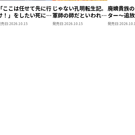
「ここは任せて先に行
じゃない孔明転生記。
廃嫡貴族の
け！」をしたい死にた
軍師の師だといわれま
ター～追放
がりの望まぬ宇宙下剋
しても@COMIC 第3巻
が、『スキ
発売日:
2026.10.15
発売日:
2026.10.15
発売日:
2026.10.
上@COMIC 第4巻
世界最強に
た！？～@C
巻