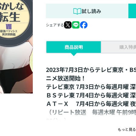
試し読み
シェアする
商品説明
購入特
2023年7月3日からテレビ東京・B
ニメ放送開始！
テレビ東京 7月3日から毎週月曜 深
ＢＳテレ東 7月4日から毎週火曜 深
ＡＴ－Ｘ 7月4日から毎週火曜 夜 
（リピート放送 毎週木曜 午前9時
30分～）
ほか全国の放送局でも随時放送開
もっと見る