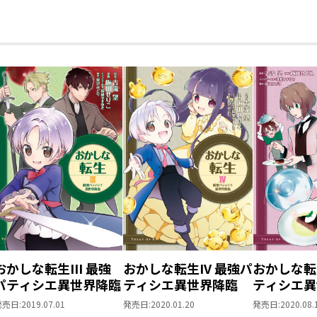
ます！
王道スイーツ・ファンタジー、第8巻！
おかしな転生III 最強
おかしな転生IV 最強パ
おかしな転
パティシエ異世界降臨
ティシエ異世界降臨
ティシエ異
発売日:
2019.07.01
発売日:
2020.01.20
発売日:
2020.08.