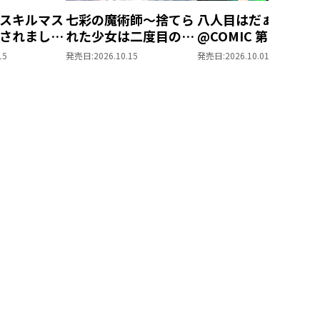
スキルマス
七彩の魔術師～捨てら
八人目はだぁれ？
されました
れた少女は二度目の人
@COMIC 第1巻
ル創造』で
生を妖精と歩む～
15
発売日:
2026.10.15
発売日:
2026.10.01
なりまし
@COMIC 第1巻
OMIC 第1