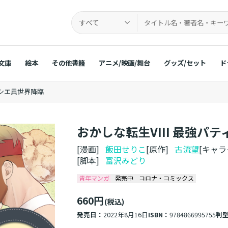
すべて
文庫
絵本
その他書籍
アニメ/映画/舞台
グッズ/セット
ド
ィシエ異世界降臨
おかしな転生VIII 最強パ
[漫画]
飯田せりこ
[原作]
古流望
[キャ
[脚本]
富沢みどり
青年マンガ
発売中
コロナ・コミックス
660円
(税込)
発売日：
2022年8月16日
ISBN：
9784866995755
判