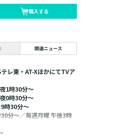
購入する
典
関連ニュース
Sテレ東・AT-XほかにてTVア
夜1時30分～
夜0時30分～
9時30分～
30分～／毎週月曜 午後3時
始！詳細は公式HPにて。