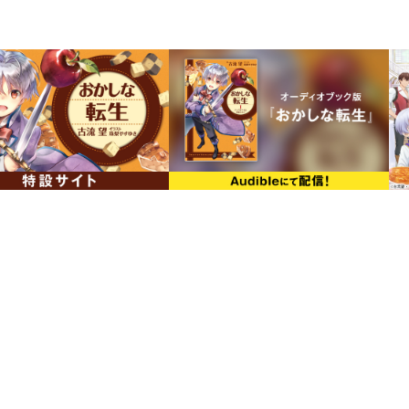
※放送日時は予告なく変更となる
U-NEXT・アニメ放題でも最速配
ほか各種配信サービスでも随時配
シリーズ累計120万部突破！(紙+電
原作小説21巻と同月刊行！
世界を変える王道スイーツ・ファ
巻!!
描き下ろし特別漫画 ＆ 原作・古流
を収録！
【あらすじ】
決闘大会の無断開催がバレたペイスは、
んし】を手に入れるため、名誉挽回を兼
に！
だが、父カセロールに真っ向から却下さ
最高のお菓子は最高の物語と共にある！