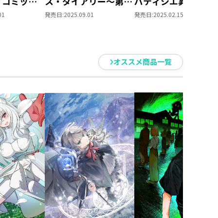
+ コミック
ス・ダイアリー～第2
パティシエ異世界降
 2冊同時購
巻
01
発売日:
2025.09.01
発売日:
2025.02.15
特典SS付
オススメ商品一覧