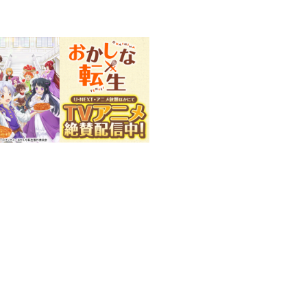
場合がございます。
信決定！
信開始！
子)
ンタジー、コミカライズ第8
 望先生による書き下ろしSS
菓子作りには必須である豚脂【と
ねて、保存食作りに勤しむこと
れてしまい……？
 ピンチもチャンスに変えてみせ