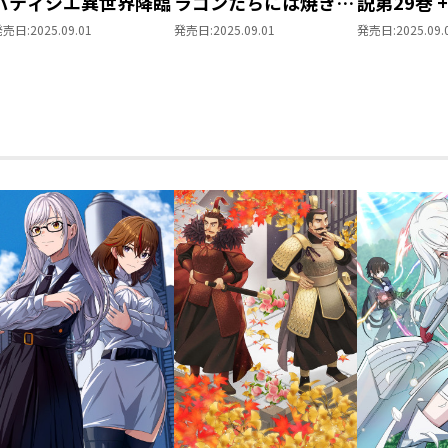
パティシエ異世界降臨
ラゴンたちには焼きた
説第29巻 
てを
ス第13巻
発売日:
2025.09.01
発売日:
2025.09.01
発売日:
2025.09.
入セット【
き】