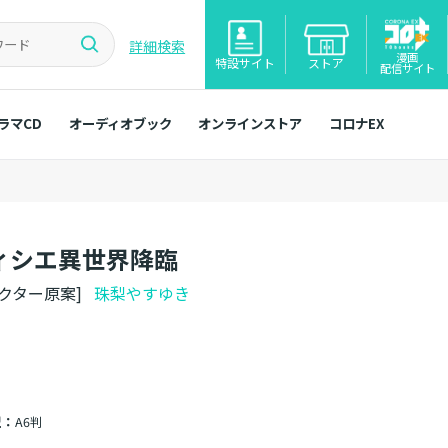
詳細検索
漫画
特設サイト
ストア
配信サイト
ラマCD
オーディオブック
オンラインストア
コロナEX
ティシエ異世界降臨
ラクター原案]
珠梨やすゆき
型：
A6判