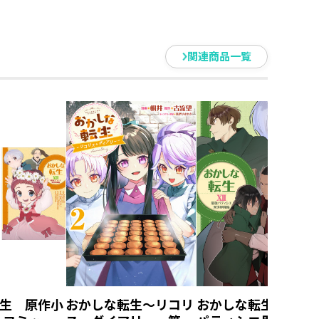
関連商品一覧
生 原作小
おかしな転生～リコリ
おかしな転生XII 最強