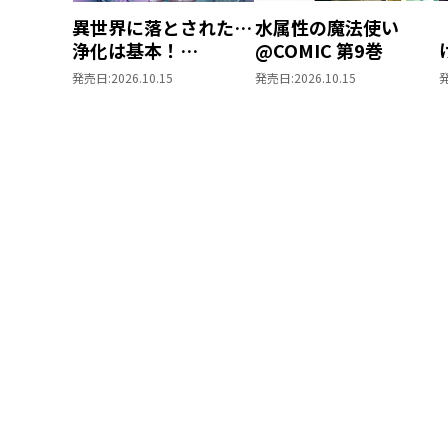
異世界に落とされた…
水属性の魔法使い
浄化は基本！
@COMIC 第9巻
@COMIC 第7巻
発売日:
2026.10.15
発売日:
2026.10.15