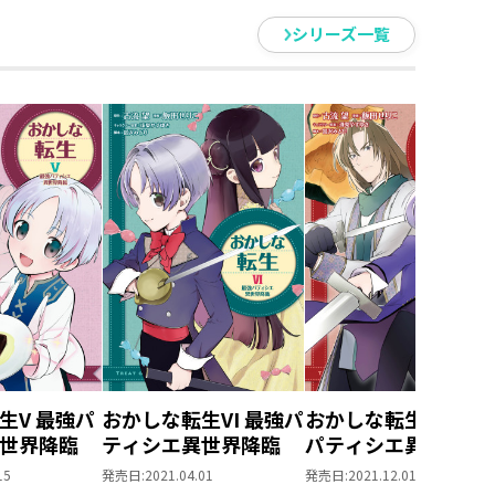
シリーズ一覧
生V 最強パ
おかしな転生VI 最強パ
おかしな転生VII 最強
世界降臨
ティシエ異世界降臨
パティシエ異世界降
15
発売日:
2021.04.01
発売日:
2021.12.01